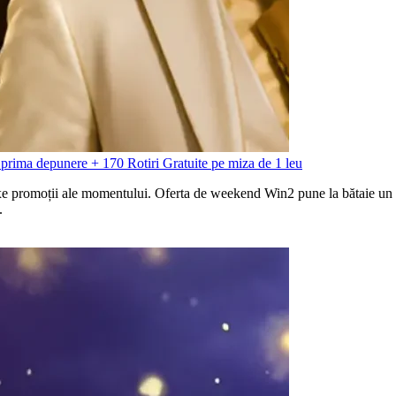
 prima depunere + 170 Rotiri Gratuite pe miza de 1 leu
exe promoții ale momentului. Oferta de weekend Win2 pune la bătaie un 
.