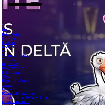
EGT
EGT Digital
Novomatic
Hacksaw
iSoftBet
NetEnt
Champion Studio
Yggdrasil
Play’n Go
Pragmatic Play
Relax Gaming
Skywind
Light and Wonder
77777
Fructe
Păcănele Egypt Quest
Cumpara Speciale La Păcănele
Bonanza Păcănele