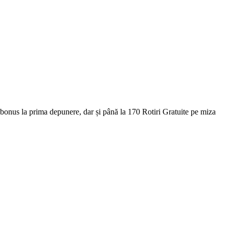
bonus la prima depunere, dar și până la 170 Rotiri Gratuite pe miza