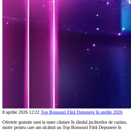
8 aprilie 2026 12:22
Top Bonusuri Fără Depunere în aprilie 2026
Ofertele gratuite sunt la mare căutare în rândul jucătorilor de cazino,
motiv pentru care am alcătuit un Top Bonusuri Fără Depunere în
aprilie 2026. Am răsfoit promoțiile celor mai tari operatori online