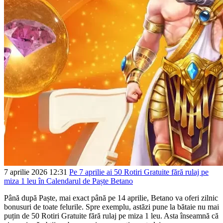
7 aprilie 2026 12:31
Pe 7 aprilie ai 50 Rotiri Gratuite fără rulaj pe miz
1 leu în Calendarul de Paște Betano
Până după Paște, mai exact până pe 14 aprilie, Betano va oferi zilnic
bonusuri de toate felurile. Spre exemplu, astăzi pune la bătaie nu mai
puțin de 50 Rotiri Gratuite fără rulaj pe miza 1 leu. Asta înseamnă că a
ocazia să obții un bonus prin care poți scoate lejer ...