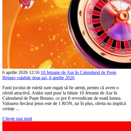
6 aprilie 2026 12:16
10 Jetoane de Aur în Calendarul de Paște Betano
valabile doar azi, 6 aprilie 2026
Fanii jocului de ruletă sunt rugați să fie atenți, pentru că avem o ofertă
atractivă. Astăzi sunt puse la bătaie 10 Jetoane de Aur în Calendarul d
Paște Betano, ce pot fi revendicate de toată lumea. Valoarea fiecărui
jeton este de 1 RON, iar în plus, oferta nu implică cerințe ...
Citește mai mult