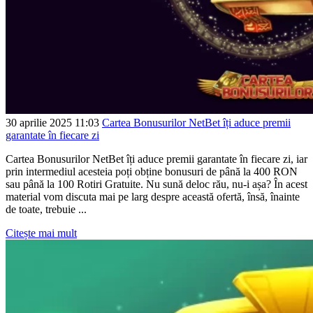
30 aprilie 2025 11:03
Cartea Bonusurilor NetBet îți aduce premii
garantate în fiecare zi
Cartea Bonusurilor NetBet îți aduce premii garantate în fiecare zi, iar
prin intermediul acesteia poți obține bonusuri de până la 400 RON sa
până la 100 Rotiri Gratuite. Nu sună deloc rău, nu-i așa? În acest
material vom discuta mai pe larg despre această ofertă, însă, înainte de
toate, trebuie ...
Citește mai mult