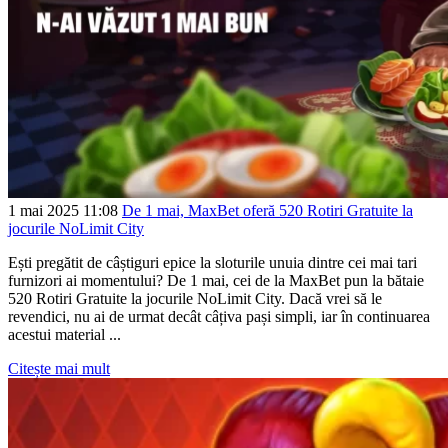
1 mai 2025 11:08
De 1 mai, MaxBet oferă 520 Rotiri Gratuite la
jocurile NoLimit City
Ești pregătit de câștiguri epice la sloturile unuia dintre cei mai tari
furnizori ai momentului? De 1 mai, cei de la MaxBet pun la bătaie 52
Rotiri Gratuite la jocurile NoLimit City. Dacă vrei să le revendici, nu 
de urmat decât câțiva pași simpli, iar în continuarea acestui material ...
Citește mai mult