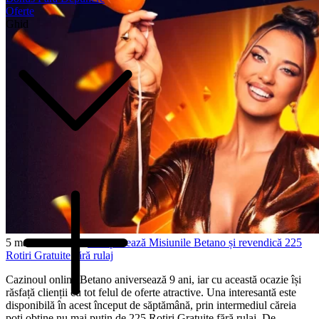
Bonus Fără Depunere
Oferte
Ghid
5 mai 2025 10:25
Completează Misiunile Betano și revendică 225
Rotiri Gratuite fără rulaj
Cazinoul online Betano aniversează 9 ani, iar cu această ocazie își
răsfață clienții cu tot felul de oferte atractive. Una interesantă este
disponibilă în acest început de săptămână, prin intermediul căreia poți
obține nu mai puțin de 225 Rotiri Gratuite fără rulaj. De asemenea,