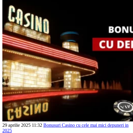
29 aprilie 2025 11:32
Bonusuri Casino cu cele mai mici depuneri in
2025
Bonusuri Casino – 5 oferte de bun venit care merita activate in 2025
Pentru o experiență de cazino cât mai distractivă este obligatoriu să
profiți de bonusuri casino . Cazinourile online licențiate de ONJN se