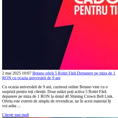
2 mai 2025 10:07
Betano oferă 5 Rotiri Fără Depunere pe miza de 1
RON cu ocazia aniversării de 9 ani
Cu ocazia aniversării de 9 ani, cazinoul online Betano vine cu o
surpriză pentru toți clienții. Doar astăzi poți activa 5 Rotiri Fără
depunere pe miza de 1 RON la slotul 40 Shining Crown Bell Link.
Oferta este extrem de simplu de revendicat, iar în acest material îți voi
arăta ...
Citește mai mult