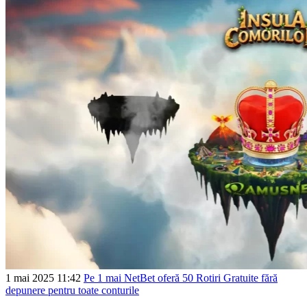
1 mai 2025 11:42
Pe 1 mai NetBet oferă 50 Rotiri Gratuite fără
depunere pentru toate conturile