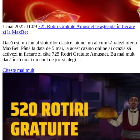
1 mai 2025 11:09
725 Rotiri Gratuite Amusnet te așteaptă în fiecare zi
la MaxBet
Dacă ești un fan al sloturilor clasice, atunci nu ai cum să ratezi oferta
MaxBet. Până la data de 5 mai, la acest cazino online ai ocazia să
activezi în fiecare zi câte 725 Rotiri Gratuite Amusnet. Ba mai mult,
dacă încă nu ai un cont de joc și alegi ...
Citește mai mult