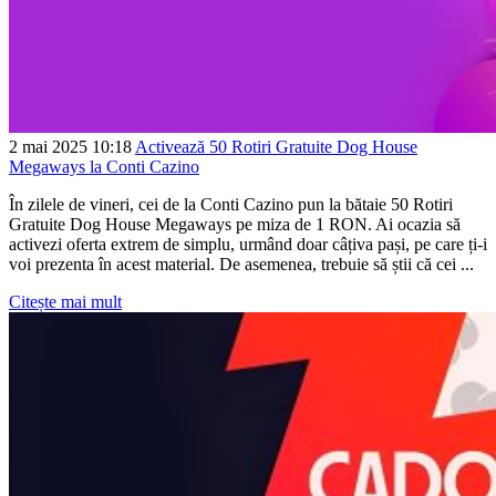
2 mai 2025 10:18
Activează 50 Rotiri Gratuite Dog House Megaway
la Conti Cazino
În zilele de vineri, cei de la Conti Cazino pun la bătaie 50 Rotiri
Gratuite Dog House Megaways pe miza de 1 RON. Ai ocazia să
activezi oferta extrem de simplu, urmând doar câțiva pași, pe care ți-i
voi prezenta în acest material. De asemenea, trebuie să știi că cei ...
Citește mai mult