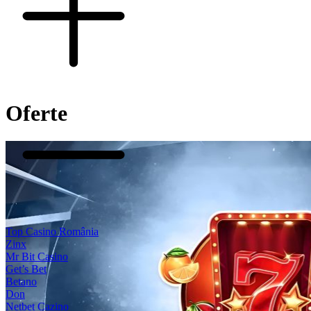
Oferte
Top Casino România
Zinx
Mr Bit Casino
Get’s Bet
Betano
Don
Netbet Cazino