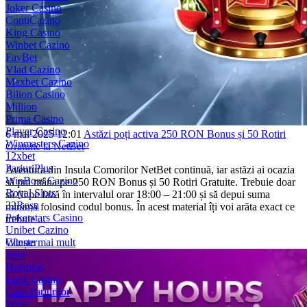
Joker Casino
ContiCazino
King Casino
Winbet Cazino
FavBet
Vlad Cazino
Maxbet Cazino
Bilion Casino
Million
Prima Casino
Player Casino
Winmasters Cazino
6 mai 2025 12:01
Astăzi poți activa 250 RON Bonus și 50 Rotiri
12xbet
Gratuite la NetBet
PariuriPlus
Aventura din Insula Comorilor NetBet continuă, iar astăzi ai ocazia să
WinBoss Cazino
pui mâna pe 250 RON Bonus și 50 Rotiri Gratuite. Trebuie doar să fii
Royal Slots
pe fază în intervalul orar 18:00 – 21:00 și să depui suma minimă
32Roșu
folosind codul bonus. În acest material îți voi arăta exact ce trebuie ...
Pokerstars Casino
Unibet Cazino
Citește mai mult
Winner
Spin
Hotspins
Luck Casino
Casa Pariurilor
Win2