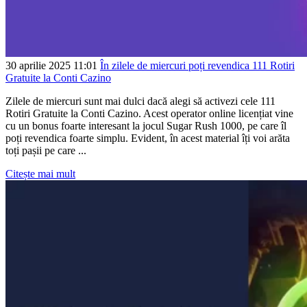
30 aprilie 2025 11:01
În zilele de miercuri poți revendica 111 Rotiri
Gratuite la Conti Cazino
Zilele de miercuri sunt mai dulci dacă alegi să activezi cele 111 Rotiri
Gratuite la Conti Cazino. Acest operator online licențiat vine cu un
bonus foarte interesant la jocul Sugar Rush 1000, pe care îl poți
revendica foarte simplu. Evident, în acest material îți voi arăta toți pași
pe care ...
Citește mai mult