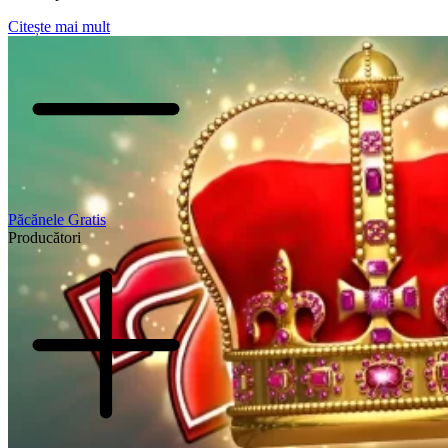
Citește mai mult
Păcănele Gratis
Producători