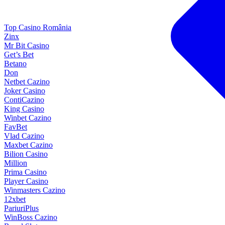
Top Casino România
Zinx
Mr Bit Casino
Get’s Bet
Betano
Don
Netbet Cazino
Joker Casino
ContiCazino
King Casino
Winbet Cazino
FavBet
Vlad Cazino
Maxbet Cazino
Bilion Casino
Million
Prima Casino
Player Casino
Winmasters Cazino
12xbet
PariuriPlus
WinBoss Cazino