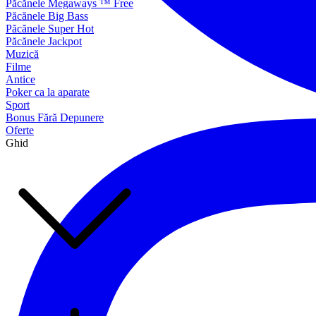
Păcănele Megaways ™ Free
Păcănele Big Bass
Păcănele Super Hot
Păcănele Jackpot
Muzică
Filme
Antice
Poker ca la aparate
Sport
Bonus Fără Depunere
Oferte
Ghid