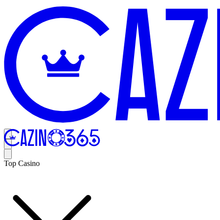
Top Casino