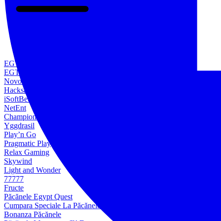
EGT
EGT Digital
Novomatic
Hacksaw
iSoftBet
NetEnt
Champion Studio
Yggdrasil
Play’n Go
Pragmatic Play
Relax Gaming
Skywind
Light and Wonder
77777
Fructe
Păcănele Egypt Quest
Cumpara Speciale La Păcănele
Bonanza Păcănele