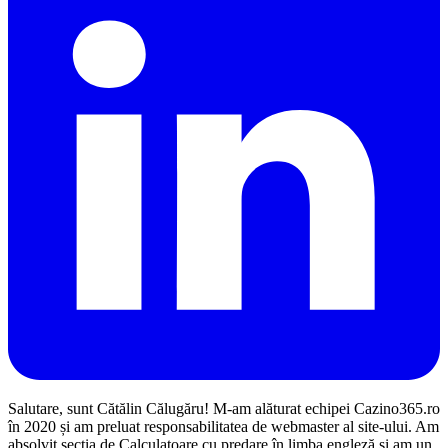
Salutare, sunt Cătălin Călugăru! M-am alăturat echipei Cazino365.ro
în 2020 și am preluat responsabilitatea de webmaster al site-ului. Am
absolvit secția de Calculatoare cu predare în limba engleză și am un