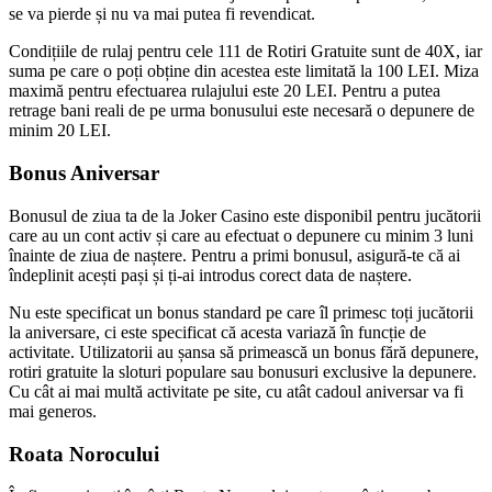
se va pierde și nu va mai putea fi revendicat.
Condițiile de rulaj pentru cele 111 de Rotiri Gratuite sunt de 40X, iar
suma pe care o poți obține din acestea este limitată la 100 LEI. Miza
maximă pentru efectuarea rulajului este 20 LEI. Pentru a putea
retrage bani reali de pe urma bonusului este necesară o depunere de
minim 20 LEI.
Bonus Aniversar
Bonusul de ziua ta de la Joker Casino este disponibil pentru jucătorii
care au un cont activ și care au efectuat o depunere cu minim 3 luni
înainte de ziua de naștere. Pentru a primi bonusul, asigură-te că ai
îndeplinit acești pași și ți-ai introdus corect data de naștere.
Nu este specificat un bonus standard pe care îl primesc toți jucătorii
la aniversare, ci este specificat că acesta variază în funcție de
activitate. Utilizatorii au șansa să primească un bonus fără depunere,
rotiri gratuite la sloturi populare sau bonusuri exclusive la depunere.
Cu cât ai mai multă activitate pe site, cu atât cadoul aniversar va fi
mai generos.
Roata Norocului