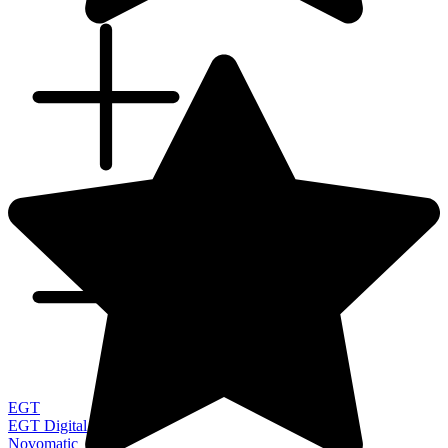
EGT
EGT Digital
Novomatic