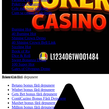
Poker ca la aparate
Cele mai bune păcănele
Cum sa castigi la păcănele
Jocuri recomandate
Burning Hot
40 Burning Hot
Shining Crown Demo
40 Shining Crown Bell Link
Sizzling Hot
Book of Ra
Dice & Roll
Sweet Bonanza Demo
100 Super Hot
Gates of Olympus Demo
Joker Casino
Bonusuri fără depunere
Betano bonus fără depunere
Winbet bonus fără depunere
Gets Bet bonus fără depunere
ContiCazino Bonus Fără Depunere
Maxbet bonus fără depunere
Million bonus fără depunere