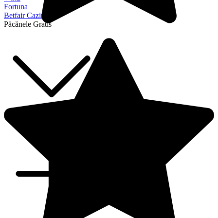
Fortuna
Betfair Cazino
Păcănele Gratis