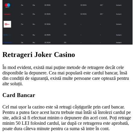
Retrageri Joker Casino
În mod evident, există mai puține metode de retragere decât cele
disponibile la depunere. Cea mai populară este cardul bancar, însă
din condiții de siguranță, există multe persoane care optează pentru
alte soluții.
Card Bancar
Cel mai ușor la cazino este să retragi câștigurile prin card bancar.
Pentru a putea face acest lucru trebuie mai întâi să înrolezi cardul pe
site, adică să fi efectuat minim o depunere din acel cont. Poți retrage
minim 50 LEI folosind cardul, iar după ce retragerea este aprobată,
poate dura câteva minute pentru ca suma să intre în cont.