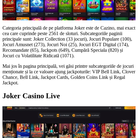
Categoria principală de pe platforma Joker este de Cazino, mai exact
cea care cuprinde peste 2561 de sloturi. Subcategoriile paginii
principale sunt: Joker Collection (33 jocuri), Jocuri Populare (100),
Jocuri Amusnet (273), Jocuri Noi (25), Jocuri EGT Digital (174),
Recomandate (65), Jackpots (649), Cumpără Speciala (820) și
Jocuri cu Volatilitate Ridicată (1071).
Mai jos în pagina principală, vei găsi printre subcategoriile de jocuri
menționate și la ce valoare ajung jackpoturile: VIP Bell Link, Clover
Chance, Bell Link, Jackpot Cards, Golden Coins Link și Regal
Jackpot.
Joker Casino Live