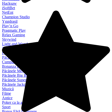
Hacksaw
iSoftBet
NetEnt
Champion Studio
Yggdrasil
Play’n Go
Pragmatic Play
Relax Gaming
Skywind
Light and Wonder
77777
Fructe
Păcănele Egypt Quest
Cumpara Speciale La Păcănele
Bonanza Păcănele
Păcănele Megaways ™ Free
Păcănele Big Bass
Păcănele Super Hot
Păcănele Jackpot
Muzică
Filme
Antice
Poker ca la aparate
Sport
Bonus Fără Depunere