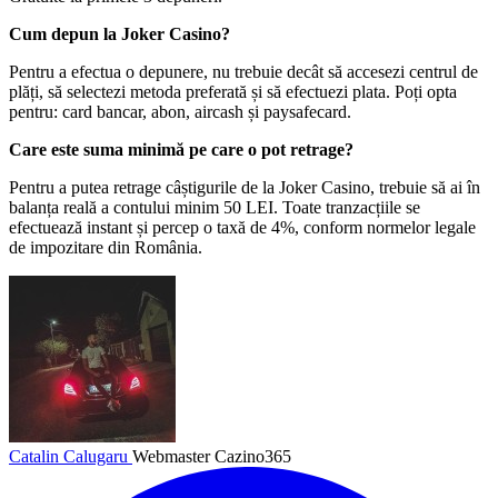
Cum depun la Joker Casino?
Pentru a efectua o depunere, nu trebuie decât să accesezi centrul de
plăți, să selectezi metoda preferată și să efectuezi plata. Poți opta
pentru: card bancar, abon, aircash și paysafecard.
Care este suma minimă pe care o pot retrage?
Pentru a putea retrage câștigurile de la Joker Casino, trebuie să ai în
balanța reală a contului minim 50 LEI. Toate tranzacțiile se
efectuează instant și percep o taxă de 4%, conform normelor legale
de impozitare din România.
Catalin Calugaru
Webmaster Cazino365