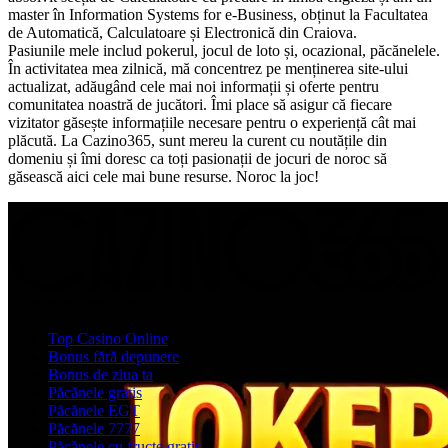
master în Information Systems for e-Business, obținut la Facultatea
de Automatică, Calculatoare și Electronică din Craiova.
Pasiunile mele includ pokerul, jocul de loto și, ocazional, păcănelele.
În activitatea mea zilnică, mă concentrez pe menținerea site-ului
actualizat, adăugând cele mai noi informații și oferte pentru
comunitatea noastră de jucători. Îmi place să asigur că fiecare
vizitator găsește informațiile necesare pentru o experiență cât mai
plăcută. La Cazino365, sunt mereu la curent cu noutățile din
domeniu și îmi doresc ca toți pasionații de jocuri de noroc să
găsească aici cele mai bune resurse. Noroc la joc!
Secțiuni recomandate
Top Casino Online
Bonus fără depunere
Bonus de ziua ta
Păcănele gratis
Păcănele EGT
Păcănele 7777
Păcănele cu fructe gratis