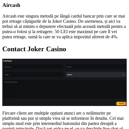
Aircash
Aircash este singura metodă pe lângă cardul bancar prin care se mai
pot retrage câștigurile de la Joker Casino. De asemenea, și aici va
trebui să ai minim o depunere efectuată prin această metodă pentru a
putea-o folosi și la retragere. 50 LEI este maximul pe care îl vei
putea retrage, sumă la care se va aplica impozitul aferent de 4%.
Contact Joker Casino
Fiecare client are multiple opțiuni atunci are o nelămurire pe
platformă sau pur și simplu vrea să se informeze în detaliu. Cel mai
simplu mod este prin intermediul butonului din partea dreaptă a
paginii principale. Dacă vei apăsa pe el, se va deschide live chat-ul,