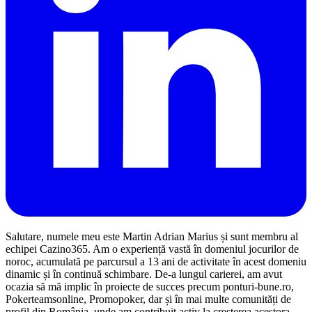
Salutare, numele meu este Martin Adrian Marius și sunt membru al
echipei Cazino365. Am o experiență vastă în domeniul jocurilor de
noroc, acumulată pe parcursul a 13 ani de activitate în acest domeniu
dinamic și în continuă schimbare. De-a lungul carierei, am avut
ocazia să mă implic în proiecte de succes precum ponturi-bune.ro,
Pokerteamsonline, Promopoker, dar și în mai multe comunități de
profil din România, unde am contribuit activ la creșterea acestora.