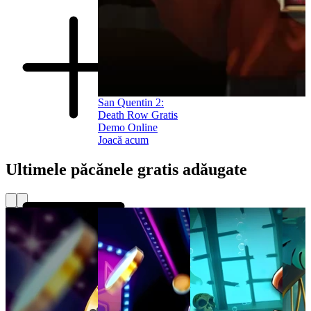
San Quentin 2:
Death Row Gratis
Demo Online
Joacă acum
Ultimele păcănele gratis adăugate
EGT
EGT Digital
Novomatic