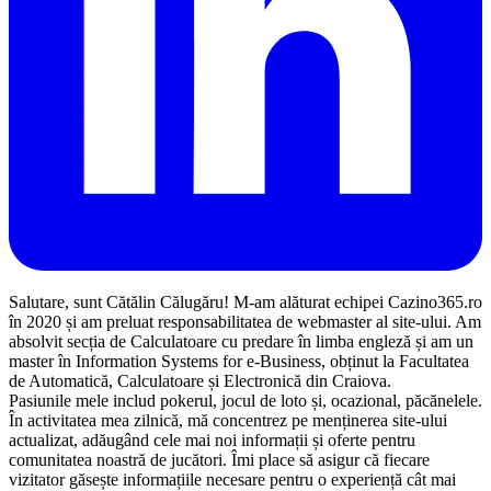
Salutare, sunt Cătălin Călugăru! M-am alăturat echipei Cazino365.ro
în 2020 și am preluat responsabilitatea de webmaster al site-ului. Am
absolvit secția de Calculatoare cu predare în limba engleză și am un
master în Information Systems for e-Business, obținut la Facultatea
de Automatică, Calculatoare și Electronică din Craiova.
Pasiunile mele includ pokerul, jocul de loto și, ocazional, păcănelele.
În activitatea mea zilnică, mă concentrez pe menținerea site-ului
actualizat, adăugând cele mai noi informații și oferte pentru
comunitatea noastră de jucători. Îmi place să asigur că fiecare
vizitator găsește informațiile necesare pentru o experiență cât mai