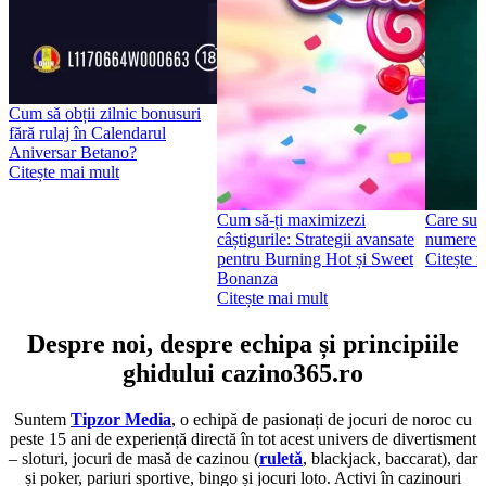
Cum să obții zilnic bonusuri
fără rulaj în Calendarul
Aniversar Betano?
Citește mai mult
Cum să-ți maximizezi
Care sun
câștigurile: Strategii avansate
numere l
pentru Burning Hot și Sweet
Citește 
Bonanza
Citește mai mult
Despre noi, despre echipa și principiile
ghidului cazino365.ro
Suntem
Tipzor Media
, o echipă de pasionați de jocuri de noroc cu
peste 15 ani de experiență directă în tot acest univers de divertisment
– sloturi, jocuri de masă de cazinou (
ruletă
, blackjack, baccarat), dar
și poker, pariuri sportive, bingo și jocuri loto. Activi în cazinouri