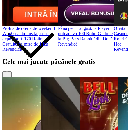
Fortuna
Betfair Cazino
Păcănele Gratis
Profită de oferta de weekend
Până pe 11 august, la Player
Oferta d
Win2 și ai bonus la prima
poți activa 100 Rotiri Gratuite
Casino î
depunere + 170 Rotiri
la Big Bass Baboiu’ din Deltă
Rotiri Gr
Gratuite pe miza de 1 leu
Revendică
Hot
Revendică
Revendi
Cele mai jucate păcănele gratis