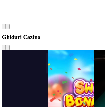
Ghiduri Cazino