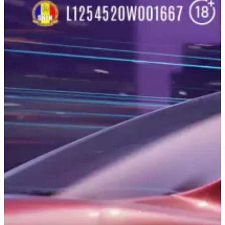
Oferte
Ghid