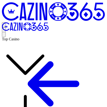
Top Casino