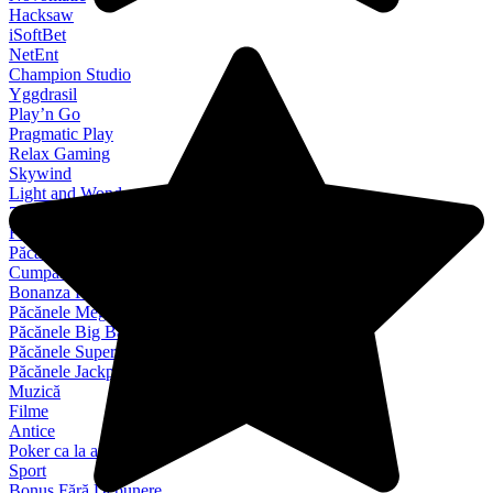
Hacksaw
iSoftBet
NetEnt
Champion Studio
Yggdrasil
Play’n Go
Pragmatic Play
Relax Gaming
Skywind
Light and Wonder
77777
Fructe
Păcănele Egypt Quest
Cumpara Speciale La Păcănele
Bonanza Păcănele
Păcănele Megaways ™ Free
Păcănele Big Bass
Păcănele Super Hot
Păcănele Jackpot
Muzică
Filme
Antice
Poker ca la aparate
Sport
Bonus Fără Depunere