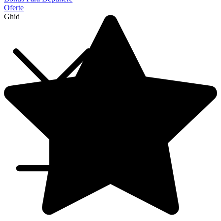
Oferte
Ghid