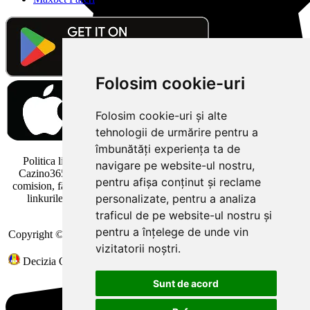
Folosim cookie-uri
Folosim cookie-uri și alte
tehnologii de urmărire pentru a
îmbunătăți experiența ta de
Politica linkurilor: Vă rugăm să rețineți că unele linkuri de pe
navigare pe website-ul nostru,
Cazino365.ro sunt linkuri de afiliere. Este posibil să primim un
pentru afișa conținut și reclame
comision, fără costuri suplimentare pentru dvs., dacă faceți clic pe
personalizate, pentru a analiza
linkurile noastre externe și deschideți un cont la unul dintre
cazinourile online menționate.
traficul de pe website-ul nostru și
pentru a înțelege de unde vin
Copyright © 2026
Tipzor Media S.R.L.
, CUI: RO 35053369, Reg.
Com. J28/667/2015
vizitatorii noștri.
Decizia ONJN nr.191/17.04.2026, Licenta: L2260797Y001731
Accesul interzis persoanelor sub 18 ani
Sunt de acord
Joc responsabil!