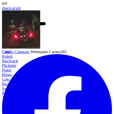
6/6
Joacă acum
Catalin Calugaru
Webmaster Cazino365
Ghid
Ruletă
Blackjack
Păcănele
Poker
Bingo
Loto
Baccarat
Jocuri cu cărți
Rummy
Table
Live
Blog