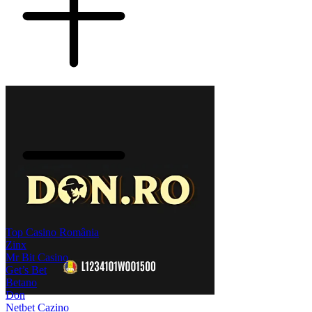
Top Casino România
Zinx
Mr Bit Casino
Get’s Bet
Betano
Don
Netbet Cazino