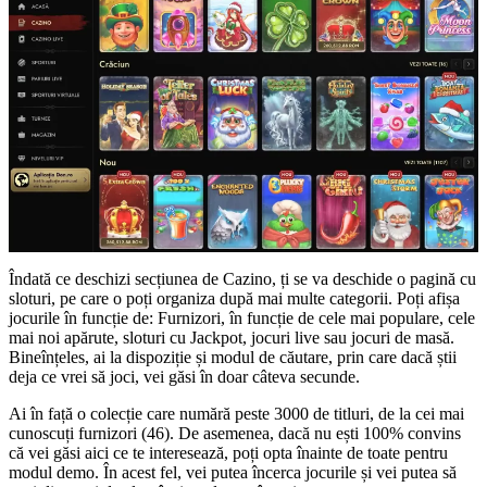
Îndată ce deschizi secțiunea de Cazino, ți se va deschide o pagină cu
sloturi, pe care o poți organiza după mai multe categorii. Poți afișa
jocurile în funcție de: Furnizori, în funcție de cele mai populare, cele
mai noi apărute, sloturi cu Jackpot, jocuri live sau jocuri de masă.
Bineînțeles, ai la dispoziție și modul de căutare, prin care dacă știi
deja ce vrei să joci, vei găsi în doar câteva secunde.
Ai în față o colecție care numără peste 3000 de titluri, de la cei mai
cunoscuți furnizori (46). De asemenea, dacă nu ești 100% convins
că vei găsi aici ce te interesează, poți opta înainte de toate pentru
modul demo. În acest fel, vei putea încerca jocurile și vei putea să