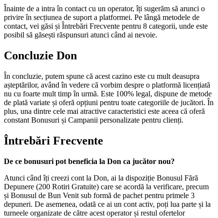
Înainte de a intra în contact cu un operator, îți sugerăm să arunci o
privire în secțiunea de suport a platformei. Pe lângă metodele de
contact, vei găsi și Întrebări Frecvente pentru 8 categorii, unde este
posibil să găsești răspunsuri atunci când ai nevoie.
Concluzie Don
În concluzie, putem spune că acest cazino este cu mult deasupra
așteptărilor, având în vedere că vorbim despre o platformă licențiată
nu cu foarte mult timp în urmă. Este 100% legal, dispune de metode
de plată variate și oferă opțiuni pentru toate categoriile de jucători. În
plus, una dintre cele mai atractive caracteristici este aceea că oferă
constant Bonusuri și Campanii personalizate pentru clienți.
Întrebări Frecvente
De ce bonusuri pot beneficia la Don ca jucător nou?
Atunci când îți creezi cont la Don, ai la dispoziție Bonusul Fără
Depunere (200 Rotiri Gratuite) care se acordă la verificare, precum
și Bonusul de Bun Venit sub formă de pachet pentru primele 3
depuneri. De asemenea, odată ce ai un cont activ, poți lua parte și la
turneele organizate de către acest operator și restul ofertelor