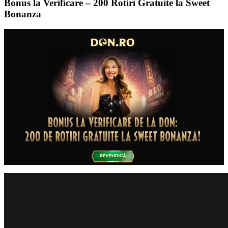
Bonus la Verificare – 200 Rotiri Gratuite la Sweet
Bonanza