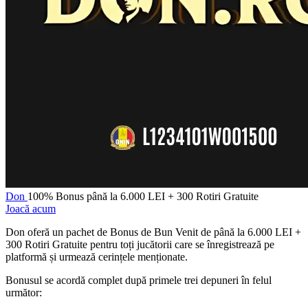
Don
100% Bonus până la 6.000 LEI + 300 Rotiri Gratuite
Joacă acum
Don oferă un pachet de Bonus de Bun Venit de până la 6.000 LEI +
300 Rotiri Gratuite pentru toți jucătorii care se înregistrează pe
platformă și urmează cerințele menționate.
Bonusul se acordă complet după primele trei depuneri în felul
următor: