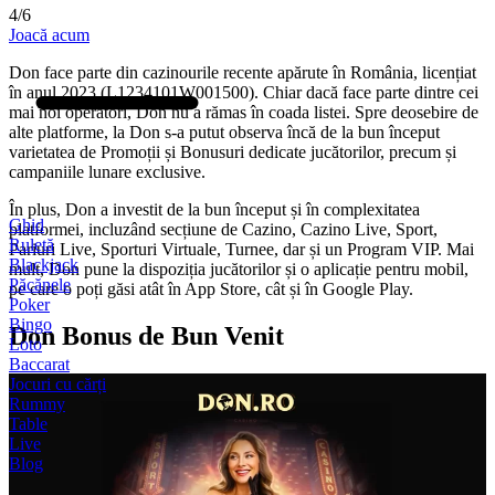
4/6
Joacă acum
Don face parte din cazinourile recente apărute în România, licențiat
în anul 2023 (L1234101W001500). Chiar dacă face parte dintre cei
mai noi operatori, Don nu a rămas în coada listei. Spre deosebire de
alte platforme, la Don s-a putut observa încă de la bun început
varietatea de Promoții și Bonusuri dedicate jucătorilor, precum și
campaniile lunare exclusive.
În plus, Don a investit de la bun început și în complexitatea
Ghid
platformei, incluzând secțiune de Cazino, Cazino Live, Sport,
Ruletă
Pariuri Live, Sporturi Virtuale, Turnee, dar și un Program VIP. Mai
Blackjack
mult, Don pune la dispoziția jucătorilor și o aplicație pentru mobil,
Păcănele
pe care o poți găsi atât în App Store, cât și în Google Play.
Poker
Bingo
Don Bonus de Bun Venit
Loto
Baccarat
Jocuri cu cărți
Rummy
Table
Live
Blog