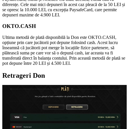
diferențe. Cele mai mici depuneri în acest caz pleacă de la 50 LEI și
se opresc la 10.000 LEI, cu excepția PaysafeCard, care permite
depuneri maxime de 4.900 LEI.
OKTO.CASH
Ultima metodă de plată disponibilă la Don este OKTO.CASH,
opțiune prin care jucătorii pot depune folosind cash. Acest lucru
înseamnă că jucătorii pot merge în locațiile fizice partenere, să
plătească suma pe care vor să o depună cash, iar aceasta va fi
transferată direct în balanța contului. Prin această metodă de plată se
pot depune între 20 LEI și 4.500 LEI.
Retrageri Don