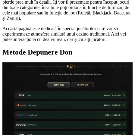
pierde prea mult în detalii. Îți vor fi prezentate pentru început jocuri
din toate categoriile, însă tu le poți ordona în funcție de furnizor, de
cele mai populare sau în funcție de joc (Ruletă, Blackjack, Baccarat
și Zaruri).
Această pagină este dedicată în special jucătorilor care vor să
experimenteze atmosfera similară unui cazino tradițional. Aici vei
putea interacționa cu dealeri reali, dar și cu alți jucători.
Metode Depunere Don