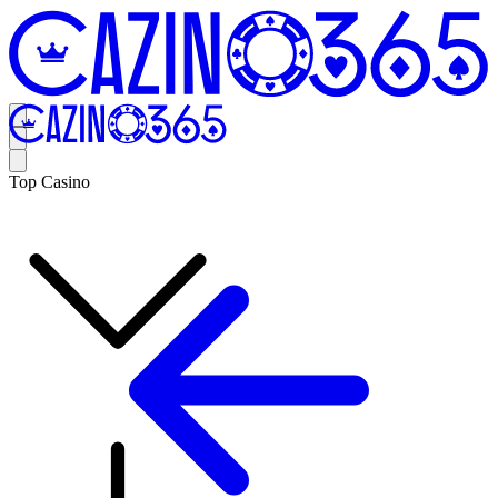
Top Casino