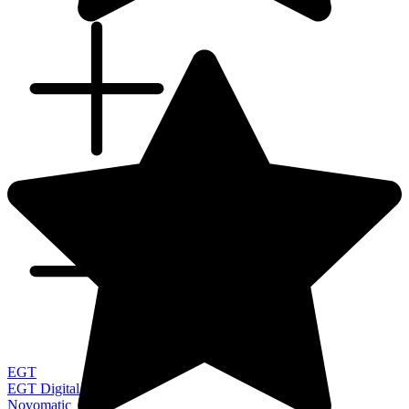
EGT
EGT Digital
Novomatic