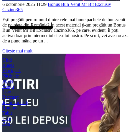
6 octombrie 2025 11:29
Bonus Bun-Venit Mr Bit Exclusiv Cazino36
Ești pregătit pentru unul dintre cele mai bune pachete de bun-venit de
pe piața din România? În acest material ți-am pregătit un Bonus Bun-
Venit Mr Bit Exclusiv Cazino365, pe care, evident, îl poți activa doar
prin intermediul site-ului nostru. Pe scurt, vei avea ocazia de a pune
mâna pe un ...
Citește mai mult
Ghid
Ruletă
Blackjack
Păcănele
Poker
Bingo
Loto
Baccarat
Jocuri cu cărți
Rummy
Table
Live
Blog