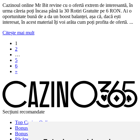
oportunitate bună de a da un boost balanței, așa că, dacă ești interesat,
în acest material îți voi arăta cum poți profita de ofertă. ...
Citește mai mult
1
2
…
5
6
»
Secțiuni recomandate
Top Casino Online
Bonus fără depunere
Bonus de ziua ta
Păcănele gratis
Păcănele EGT
Păcănele 7777