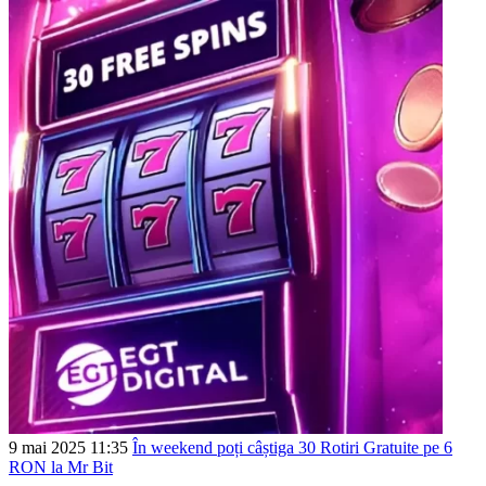
9 mai 2025 11:35
În weekend poți câștiga 30 Rotiri Gratuite pe 6 R
la Mr Bit
Cazinoul online Mr Bit revine cu o ofertă extrem de interesantă, în
urma căreia poți încasa până la 30 Rotiri Gratuite pe 6 RON. Ai o