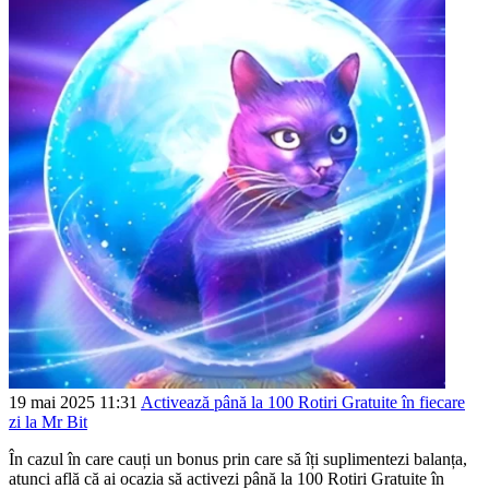
19 mai 2025 11:31
Activează până la 100 Rotiri Gratuite în fiecare zi 
Mr Bit
În cazul în care cauți un bonus prin care să îți suplimentezi balanța,
atunci află că ai ocazia să activezi până la 100 Rotiri Gratuite în fiecar
zi la Mr Bit. Oferta Neon Rush de la acest cazino online a luat în vizo
unele dintre cele mai tari jocuri de ...