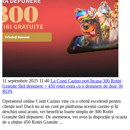
11 septembrie 2025 11:40
La Conti Cazino poți încasa 300 Rotiri
Gratuite fără depunere + 450 rotiri extra cu o depunere de doar 30
RON
Operatorul online Conti Cazino vine cu o ofertă excelentă pentru
clienții noi! Dacă nu ai un cont pe platforma acestui cazino și îți
deschizi unul acum, vei beneficia foarte simplu de 300 Rotiri Gratuite
fără depunere. De asemenea, vei avea la dispoziție și ocazia de a obți