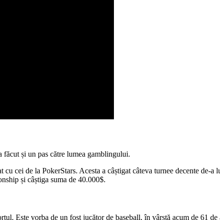
a făcut și un pas către lumea gamblingului.
t cu cei de la PokerStars. Acesta a câștigat câteva turnee decente de-a l
nship și câștiga suma de 40.000$.
tul. Este vorba de un fost jucător de baseball, în vârstă acum de 61 de a