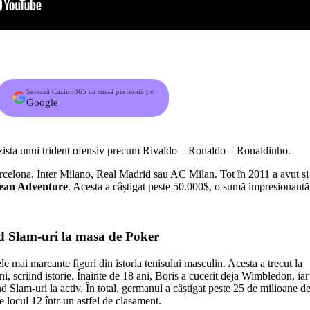
Setează Cazino365 ca sursă preferată pe
Google
rezista unui trident ofensiv precum Rivaldo – Ronaldo – Ronaldinho.
Barcelona, Inter Milano, Real Madrid sau AC Milan. Tot în 2011 a avut și
ean Adventure
. Acesta a câștigat peste 50.000$, o sumă impresionantă
d Slam-uri la masa de Poker
e mai marcante figuri din istoria tenisului masculin. Acesta a trecut la
ni, scriind istorie. Înainte de 18 ani, Boris a cucerit deja Wimbledon, iar
 Slam-uri la activ. În total, germanul a câștigat peste 25 de milioane d
pe locul 12 într-un astfel de clasament.