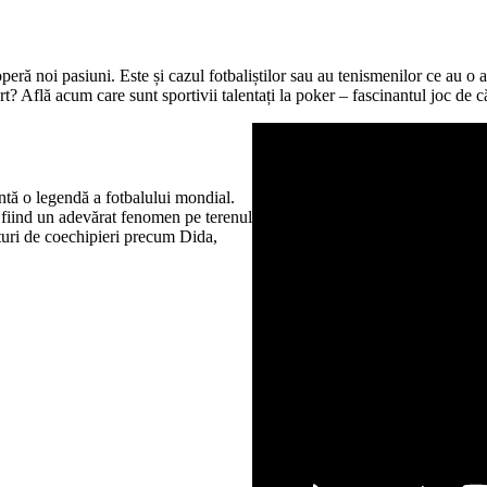
scoperă noi pasiuni. Este și cazul fotbaliștilor sau au tenismenilor ce au 
? Află acum care sunt sportivii talentați la poker – fascinantul joc de că
tă o legendă a fotbalului mondial.
, fiind un adevărat fenomen pe terenul
turi de coechipieri precum Dida,