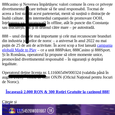
888casino și Neversea împărtășesc valori comune în ceea ce privește
divertismentul – care trebuie să fie unul responsabil. Tocmai de
aceea a fost stabilit acest parteneriat, menit să susțină o distracție de
înaltă calitate. Prin intermediul campaniei de promovare OOH,
înțelegerea va fi promovată în offline, atât în puncte din Constanța
sau București, cât și în drumul către mare – pe autostradă.
888 – unul din cele mai importante și cele mai recunoscute branduri
din industria jocurilor de noroc – a aniversat în anul 2022 nu mai
puțin de 25 de ani de activitate. În acest scop a fost lansată
campania
globală Made to Play
– ce a unit 888Poker, 888Casino și 888Sport.
Și în România, operatorul își propune să ofere momente unice,
promovând divertismentul responsabil – în siguranță și deplină
legalitate.
Operatorul deține licența nr. L1160654W000324 (valabila până în
august 2026) – emisă de către ONJN (Oficiul Național pentru Jocuri
de Noroc).
Încasează 2.000 RON & 300 Rotiri Gratuite la cazinoul 888
!
Citește și
EGT
EGT Digital
Novomatic