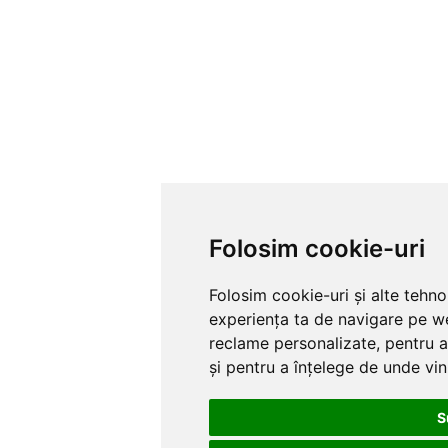
Folosim cookie-uri
Folosim cookie-uri și alte tehn
experiența ta de navigare pe we
reclame personalizate, pentru a
și pentru a înțelege de unde vin 
S