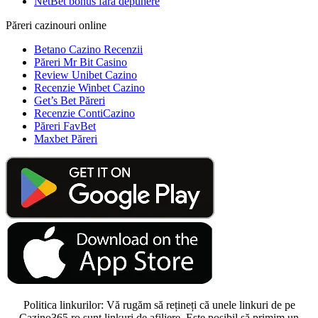
NetBet bonus fără depunere
Păreri cazinouri online
Betano Cazino Recenzii
Păreri Mr Bit Casino
Review Unibet Cazino
Recenzie Winbet Cazino
Get’s Bet Păreri
Recenzie ContiCazino
Păreri FavBet
Maxbet Păreri
Politica linkurilor: Vă rugăm să rețineți că unele linkuri de pe
Cazino365.ro sunt linkuri de afiliere. Este posibil să primim un