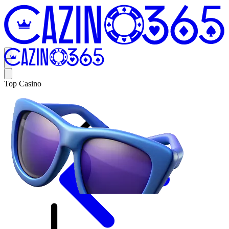
Top Casino