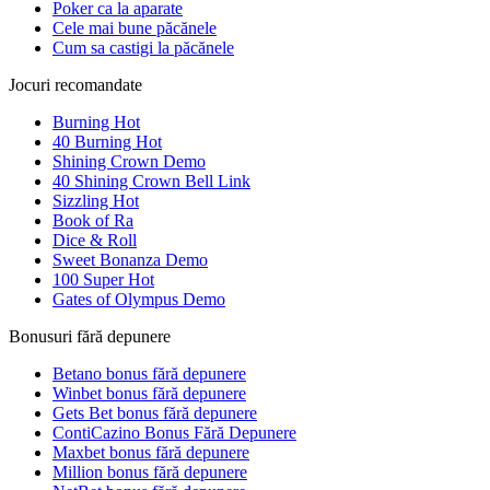
Poker ca la aparate
Cele mai bune păcănele
Cum sa castigi la păcănele
Jocuri recomandate
Burning Hot
40 Burning Hot
Shining Crown Demo
40 Shining Crown Bell Link
Sizzling Hot
Book of Ra
Dice & Roll
Sweet Bonanza Demo
100 Super Hot
Gates of Olympus Demo
Bonusuri fără depunere
Betano bonus fără depunere
Winbet bonus fără depunere
Gets Bet bonus fără depunere
ContiCazino Bonus Fără Depunere
Maxbet bonus fără depunere
Million bonus fără depunere