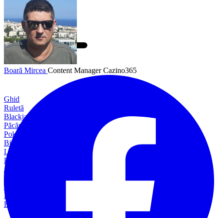
Boară Mircea
Content Manager Cazino365
Ghid
Ruletă
Blackjack
Păcănele
Poker
Bingo
Loto
Baccarat
Jocuri cu cărți
Rummy
Table
Live
Blog