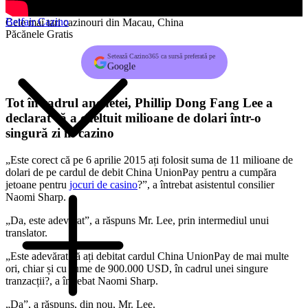
Fortuna
Betfair Cazino
Cele mai tari cazinouri din Macau, China
Păcănele Gratis
Setează Cazino365 ca sursă preferată pe
Google
Tot în cadrul anchetei, Phillip Dong Fang Lee a
declarat că a cheltuit milioane de dolari într-o
singură zi în cazino
„Este corect că pe 6 aprilie 2015 ați folosit suma de 11 milioane de
dolari de pe cardul de debit China UnionPay pentru a cumpăra
jetoane pentru
jocuri de casino
?”, a întrebat asistentul consilier
Naomi Sharp.
„Da, este adevărat”, a răspuns Mr. Lee, prin intermediul unui
translator.
„Este adevărat că ați debitat cardul China UnionPay de mai multe
ori, chiar și cu sume de 900.000 USD, în cadrul unei singure
tranzacții?, a întrebat Naomi Sharp.
„Da”, a răspuns, din nou, Mr. Lee.