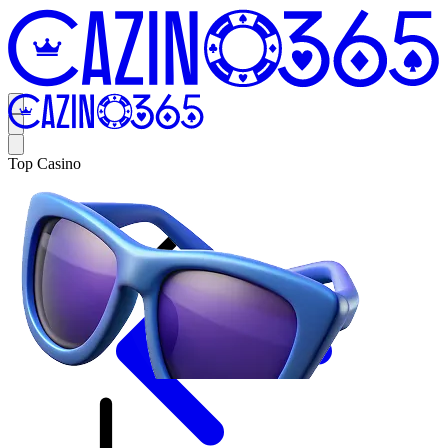
Top Casino