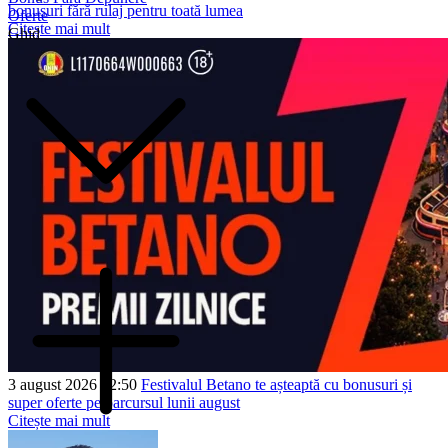
bonusuri fără rulaj pentru toată lumea
Oferte
Citește mai mult
Ghid
3 august 2026 12:50
Festivalul Betano te așteaptă cu bonusuri și
super oferte pe parcursul lunii august
Citește mai mult