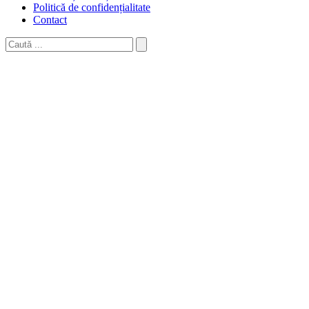
Politică de confidențialitate
Contact