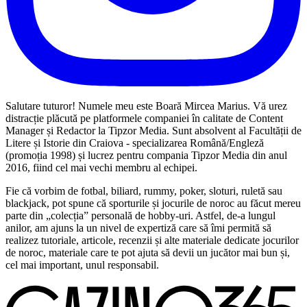
Salutare tuturor! Numele meu este Boară Mircea Marius. Vă urez
distracție plăcută pe platformele companiei în calitate de Content
Manager și Redactor la Tipzor Media. Sunt absolvent al Facultății de
Litere și Istorie din Craiova - specializarea Română/Engleză
(promoția 1998) și lucrez pentru compania Tipzor Media din anul
2016, fiind cel mai vechi membru al echipei.
Fie că vorbim de fotbal, biliard, rummy, poker, sloturi, ruletă sau
blackjack, pot spune că sporturile și jocurile de noroc au făcut mereu
parte din „colecția” personală de hobby-uri. Astfel, de-a lungul
anilor, am ajuns la un nivel de expertiză care să îmi permită să
realizez tutoriale, articole, recenzii și alte materiale dedicate jocurilor
de noroc, materiale care te pot ajuta să devii un jucător mai bun și,
cel mai important, unul responsabil.