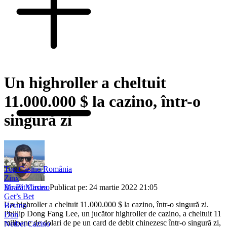
Un highroller a cheltuit
11.000.000 $ la cazino, într-o
singură zi
Top Casino România
Zinx
Boară Mircea
Publicat pe: 24 martie 2022 21:05
Mr Bit Casino
Get’s Bet
Un highroller a cheltuit 11.000.000 $ la cazino, într-o singură zi.
Betano
Phillip Dong Fang Lee, un jucător highroller de cazino, a cheltuit 11
Don
milioane de dolari de pe un card de debit chinezesc într-o singură zi,
Netbet Cazino