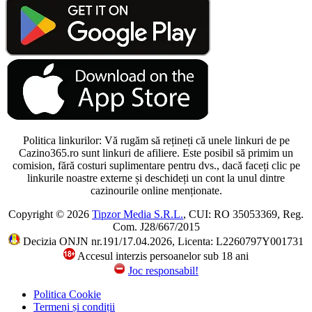
Politica linkurilor: Vă rugăm să rețineți că unele linkuri de pe
Cazino365.ro sunt linkuri de afiliere. Este posibil să primim un
comision, fără costuri suplimentare pentru dvs., dacă faceți clic pe
linkurile noastre externe și deschideți un cont la unul dintre
cazinourile online menționate.
Copyright © 2026
Tipzor Media S.R.L.
, CUI: RO 35053369, Reg.
Com. J28/667/2015
Decizia ONJN nr.191/17.04.2026, Licenta: L2260797Y001731
Accesul interzis persoanelor sub 18 ani
Joc responsabil!
Politica Cookie
Termeni și condiții