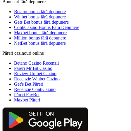
Bonusuri fără depunere
Betano bonus fără depunere
Winbet bonus fără depunere
Gets Bet bonus fără depunere
ContiCazino Bonus Fără Depunere
Maxbet bonus fără depunere
Million bonus fără depunere
NetBet bonus fără depunere
Păreri cazinouri online
Betano Cazino Recenzii
Păreri Mr Bit Casino
Review Unibet Cazino
Recenzie Winbet Cazino
Get’s Bet Păreri
Recenzie ContiCazino
Păreri FavBet
Maxbet Păreri