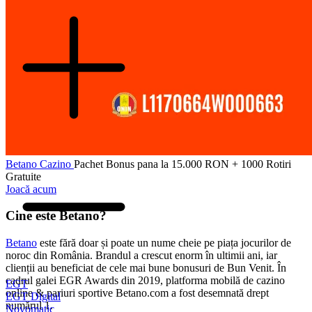
Betano Cazino
Pachet Bonus pana la 15.000 RON + 1000 Rotiri
Gratuite
Joacă acum
Cine este Betano?
Betano
este fără doar și poate un nume cheie pe piața jocurilor de
noroc din România. Brandul a crescut enorm în ultimii ani, iar
clienții au beneficiat de cele mai bune bonusuri de Bun Venit. În
cadrul galei EGR Awards din 2019, platforma mobilă de cazino
EGT
online & pariuri sportive Betano.com a fost desemnată drept
EGT Digital
numărul 1.
Novomatic