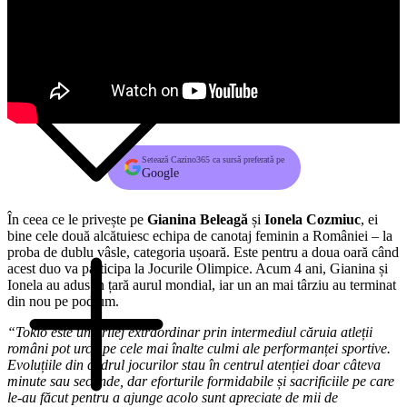
Fortuna
Betfair Cazino
Păcănele Gratis
Setează Cazino365 ca sursă preferată pe
Google
În ceea ce le privește pe
Gianina Beleagă
și
Ionela Cozmiuc
, ei
bine cele două alcătuiesc echipa de canotaj feminin a României – la
proba de dublu vâsle, categoria ușoară. Este pentru a doua oară când
acest duo va participa la Jocurile Olimpice. Acum 4 ani, Gianina și
Ionela au adus în țară aurul mondial, iar un an mai târziu au terminat
din nou pe podium.
“Tokio este un prilej extraordinar prin intermediul căruia atleții
români pot urca pe cele mai
înalte culmi ale performanței sportive.
Evoluțiile din cadrul jocurilor stau în centrul atenției
doar câteva
minute sau secunde, dar eforturile formidabile și sacrificiile pe care
le-au făcut
pentru a ajunge acolo sunt apreciate de mii de