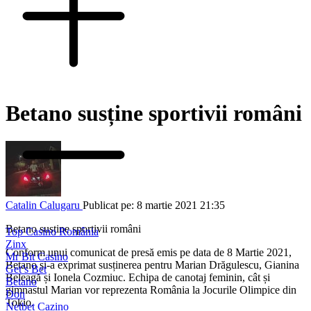
Betano susține sportivii români
Catalin Calugaru
Publicat pe: 8 martie 2021 21:35
Betano susține sportivii români
Top Casino România
Zinx
Conform unui comunicat de presă emis pe data de 8 Martie 2021,
Mr Bit Casino
Betano și-a exprimat susținerea pentru Marian Drăgulescu, Gianina
Get’s Bet
Beleagă și Ionela Cozmiuc. Echipa de canotaj feminin, cât și
Betano
gimnastul Marian vor reprezenta România la Jocurile Olimpice din
Don
Tokio.
Netbet Cazino