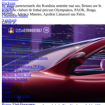
Hacksaw
Pe lângă parteneriatele din România amintite mai sus, Betano are în
iSoftBet
portofoliu cluburi de fotbal precum Olympiakos, PAOK, Braga,
NetEnt
Maritimo, Atletico Mineiro, Apollon Limassol sau Pafos.
Champion Studio
Yggdrasil
Citește și
Play’n Go
Pragmatic Play
Relax Gaming
Skywind
Light and Wonder
77777
Fructe
Păcănele Egypt Quest
Cumpara Speciale La Păcănele
Bonanza Păcănele
Păcănele Megaways ™ Free
Păcănele Big Bass
Păcănele Super Hot
Păcănele Jackpot
Muzică
Filme
Antice
Poker ca la aparate
Sport
Bonus Fără Depunere