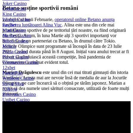
Joker Casino
Betano susține sportivii români
ContiCazino
King Casino
La mijlocul lunii Februarie,
operatorul online Betano anunța
Winbet Cazino
susținerea luptătoarei Alina Vuc
. Alina este una din cele mai
FavBet
promițătoare sportive de pe teritoriul țări noastre, ea fiind originară
Vlad Cazino
din Reșița. Acum, în luna Martie alți 3 sportivi importanți vor
Maxbet Cazino
beneficia de un parteneriat cu Betano, în drumul către Tokio.
Bilion Casino
Jocurile Olimpice sunt programate să înceapă în data de 23 Iulie
Million
2021 – având durata până în 8 August. Inițial vara anului trecut ar fi
Prima Casino
trebuit să găzduiască această competiție, însă pandemia de
Player Casino
Coronavirus a amânat evident totul.
Winmasters Cazino
12xbet
Marian Drăgulescu
este unul din cei mai titrati gimnaști din istoria
PariuriPlus
României. Acesta mai are nevoie însă de medalia de aur la Jocurile
WinBoss Cazino
Olimpice, pe care încearcă să o obțină pe tărâm japonez. Marian a
Royal Slots
reușit să dea numele unei sărituri consacrate, utilizată de foarte mulți
32Roșu
gimnaști.
Pokerstars Casino
Unibet Cazino
Winner
Spin
Hotspins
Luck Casino
Casa Pariurilor
Win2