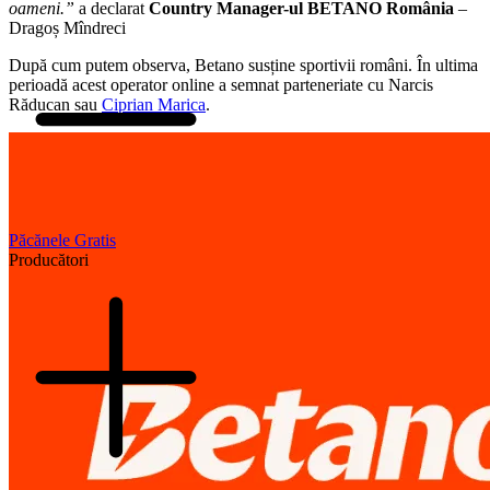
oameni.”
a declarat
Country Manager-ul BETANO România
–
Dragoș Mîndreci
După cum putem observa, Betano susține sportivii români. În ultima
perioadă acest operator online a semnat parteneriate cu Narcis
Răducan sau
Ciprian Marica
.
Păcănele Gratis
Producători