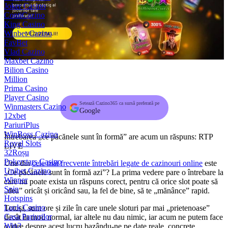
Joker Casino
ContiCazino
King Casino
Winbet Cazino
FavBet
Vlad Cazino
Maxbet Cazino
Bilion Casino
Million
Prima Casino
Player Casino
Setează Cazino365 ca sursă preferată pe
Winmasters Cazino
Google
12xbet
PariuriPlus
WinBoss Cazino
Întrebarea „ce păcănele sunt în formă” are acum un răspuns: RTP
Royal Slots
LIVE
32Roșu
Pokerstars Casino
Una din
cele mai frecvente întrebări legate de cazinouri online
este
Unibet Cazino
„Ce păcănele sunt în formă azi”? La prima vedere pare o întrebare la
Winner
care nu poate exista un răspuns corect, pentru că orice slot poate să
Spin
„dea” oricât și oricând sau, la fel de bine, să te „mănânce” rapid.
Hotspins
Luck Casino
Totuși, sunt ore și zile în care unele sloturi par mai „prietenoase”
Casa Pariurilor
decât în mod normal, iar altele nu dau nimic, iar acum ne putem face
Win2
o idee despre acest lucru bazându-ne pe date reale, concrete,