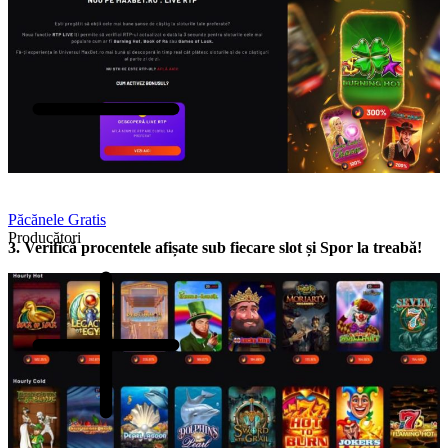
Păcănele Gratis
Producători
3. Verifică procentele afișate sub fiecare slot și Spor la treabă!