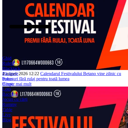
Ghid
Ruletă
Blackjack
4 august 2026 12:22
Calendarul Festivalului Betano vine zilnic cu
Păcănele
bonusuri fără rulaj pentru toată lumea
Poker
Citește mai mult
Bingo
Loto
Baccarat
Jocuri cu cărți
Rummy
Table
Live
Blog