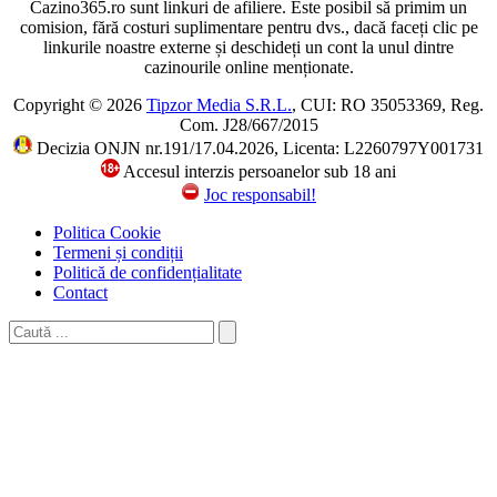
Cazino365.ro sunt linkuri de afiliere. Este posibil să primim un
comision, fără costuri suplimentare pentru dvs., dacă faceți clic pe
linkurile noastre externe și deschideți un cont la unul dintre
cazinourile online menționate.
Copyright © 2026
Tipzor Media S.R.L.
, CUI: RO 35053369, Reg.
Com. J28/667/2015
Decizia ONJN nr.191/17.04.2026, Licenta: L2260797Y001731
Accesul interzis persoanelor sub 18 ani
Joc responsabil!
Politica Cookie
Termeni și condiții
Politică de confidențialitate
Contact