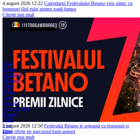
4 august 2026 12:22
Calendarul Festivalului Betano vine zilnic cu
bonusuri fără rulaj pentru toată lumea
Citește mai mult
Ghid
Ruletă
Blackjack
Păcănele
Poker
Bingo
Loto
Baccarat
Jocuri cu cărți
Rummy
Table
Live
3 august 2026 12:50
Festivalul Betano te așteaptă cu bonusuri și
Blog
super oferte pe parcursul lunii august
Citește mai mult