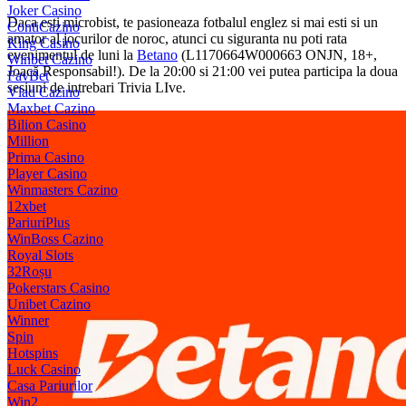
Joker Casino
Daca esti microbist, te pasioneaza fotbalul englez si mai esti si un
ContiCazino
amator al jocurilor de noroc, atunci cu siguranta nu poti rata
King Casino
evenimentul de luni la
Betano
(L1170664W000663 ONJN, 18+,
Winbet Cazino
Joacă Responsabil!). De la 20:00 si 21:00 vei putea participa la doua
FavBet
sesiuni de intrebari Trivia LIve.
Vlad Cazino
Maxbet Cazino
Bilion Casino
Million
Prima Casino
Player Casino
Winmasters Cazino
12xbet
PariuriPlus
WinBoss Cazino
Royal Slots
32Roșu
Pokerstars Casino
Unibet Cazino
Winner
Spin
Hotspins
Luck Casino
Casa Pariurilor
Win2