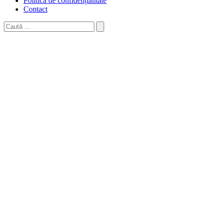
Politică de confidențialitate
Contact