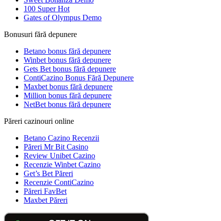
100 Super Hot
Gates of Olympus Demo
Bonusuri fără depunere
Betano bonus fără depunere
Winbet bonus fără depunere
Gets Bet bonus fără depunere
ContiCazino Bonus Fără Depunere
Maxbet bonus fără depunere
Million bonus fără depunere
NetBet bonus fără depunere
Păreri cazinouri online
Betano Cazino Recenzii
Păreri Mr Bit Casino
Review Unibet Cazino
Recenzie Winbet Cazino
Get’s Bet Păreri
Recenzie ContiCazino
Păreri FavBet
Maxbet Păreri