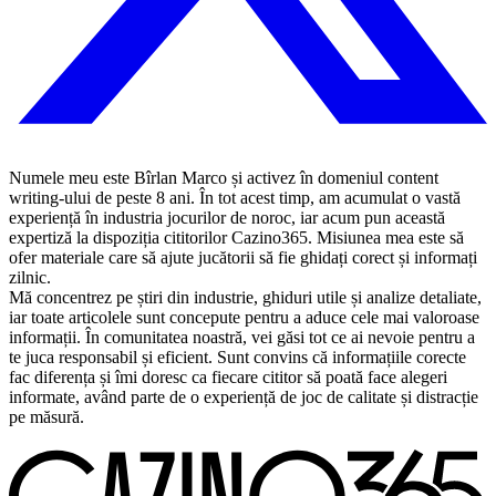
Numele meu este Bîrlan Marco și activez în domeniul content
writing-ului de peste 8 ani. În tot acest timp, am acumulat o vastă
experiență în industria jocurilor de noroc, iar acum pun această
expertiză la dispoziția cititorilor Cazino365. Misiunea mea este să
ofer materiale care să ajute jucătorii să fie ghidați corect și informați
zilnic.
Mă concentrez pe știri din industrie, ghiduri utile și analize detaliate,
iar toate articolele sunt concepute pentru a aduce cele mai valoroase
informații. În comunitatea noastră, vei găsi tot ce ai nevoie pentru a
te juca responsabil și eficient. Sunt convins că informațiile corecte
fac diferența și îmi doresc ca fiecare cititor să poată face alegeri
informate, având parte de o experiență de joc de calitate și distracție
pe măsură.