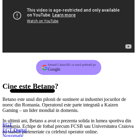
Setează Cazino365 ca sursă preferată pe
Google
Cine este Betano?
Betano este unul din pilonii de sustinere ai industriei jocurilor de
noroc din Romania. Operatorul este parte integrată a Kaizen
Gaming – un lider mondial in domeniu.
In ultimii ani, Betano a avut o prezenta solida in lumea sportiva din
EGT
Romania. Echipe de fotbal precum FCSB sau Universitatea Craiova
EGT Digital
au stabilit parteneriate cu celebrul operator online.
Novomatic