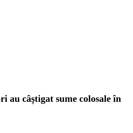
i au câștigat sume colosale în