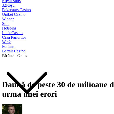
Royal Slots
32Roșu
Pokerstars Casino
Unibet Cazino
Winner
Spin
Hotspins
Luck Casino
Casa Pariurilor
Win2
Fortuna
Betfair Cazino
Păcănele Gratis
Daună de peste 30 de milioane de
urma unei erori