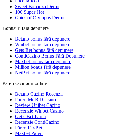
Dice & Roll
Sweet Bonanza Demo
100 Super Hot
Gates of Olympus Demo
Bonusuri fără depunere
Betano bonus fără depunere
Winbet bonus fără depunere
Gets Bet bonus fără depunere
ContiCazino Bonus Fără Depunere
Maxbet bonus fără depunere
Million bonus fără depunere
NetBet bonus fără depunere
Păreri cazinouri online
Betano Cazino Recenzii
Păreri Mr Bit Casino
Review Unibet Cazino
Recenzie Winbet Cazino
Get’s Bet Păreri
Recenzie ContiCazino
Păreri FavBet
Maxbet Păreri