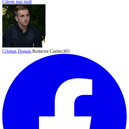
Citește mai mult
Cristian Dragan
Redactor Cazino365