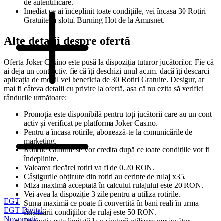
de autentificare.
Imediat ce ai îndeplinit toate condițiile, vei încasa 30 Rotiri
Gratuite la slotul Burning Hot de la Amusnet.
Alte detalii despre ofertă
Oferta Joker Casino este pusă la dispoziția tuturor jucătorilor. Fie că
ai deja un cont activ, fie că îți deschizi unul acum, dacă îți descarci
aplicația de mobil vei beneficia de 30 Rotiri Gratuite. Desigur, ar
mai fi câteva detalii cu privire la ofertă, așa că nu ezita să verifici
rândurile următoare:
Promoția este disponibilă pentru toți jucătorii care au un cont
activ și verificat pe platforma Joker Casino.
Pentru a încasa rotirile, abonează-te la comunicările de
marketing.
Rotirile Gratuite se vor credita după ce toate condițiile vor fi
îndeplinite.
Valoarea fiecărei rotiri va fi de 0.20 RON.
Câștigurile obținute din rotiri au cerințe de rulaj x35.
Miza maximă acceptată în calculul rulajului este 20 RON.
Vei avea la dispoziție 3 zile pentru a utiliza rotirile.
EGT
Suma maximă ce poate fi convertită în bani reali în urma
EGT Digital
finalizării condițiilor de rulaj este 50 RON.
Novomatic
Promoția este limitată la o singură utilizare per jucător.