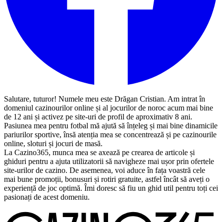
Salutare, tuturor! Numele meu este Drăgan Cristian. Am intrat în
domeniul cazinourilor online și al jocurilor de noroc acum mai bine
de 12 ani și activez pe site-uri de profil de aproximativ 8 ani.
Pasiunea mea pentru fotbal mă ajută să înțeleg și mai bine dinamicile
pariurilor sportive, însă atenția mea se concentrează și pe cazinourile
online, sloturi și jocuri de masă.
La Cazino365, munca mea se axează pe crearea de articole și
ghiduri pentru a ajuta utilizatorii să navigheze mai ușor prin ofertele
site-urilor de cazino. De asemenea, voi aduce în fața voastră cele
mai bune promoții, bonusuri și rotiri gratuite, astfel încât să aveți o
experiență de joc optimă. Îmi doresc să fiu un ghid util pentru toți cei
pasionați de acest domeniu.