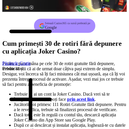
Setează Cazino365 ca sursă preferată pe
Google
Cum primești 30 de rotiri fără depunere
cu aplicația Joker Casino?
Păcănele Gratis
Pentru a pune mâna pe cele 30 de rotiri gratuite fără depunere,
Producători
trebuie să știi că ai de urmat doar câțiva pași extrem de simplu.
Desigur, voi încerca să îți faci misiunea cât mai ușoară, așa că îți voi
prezenta întreg procesul de activare. Așadar, vezi mai jos ce trebuie
să faci pentru a beneficia de promoție:
Trebuie să ai un cont la Joker Casino. Dacă vrei să te
înregistrezi acum, o poți face
prin acest link
.
Jucătorii noi primesc 111 Rotiri Gratuite fără depunere. Pentru
a le revendica, trebuie să finalizezi procesul de verificare.
Dacă totul este în regulă cu contul tău, descarcă aplicația
Joker Casino din App Store sau Google Play.
După ce ai descărcat și instalat aplicația, loghează-te cu datele