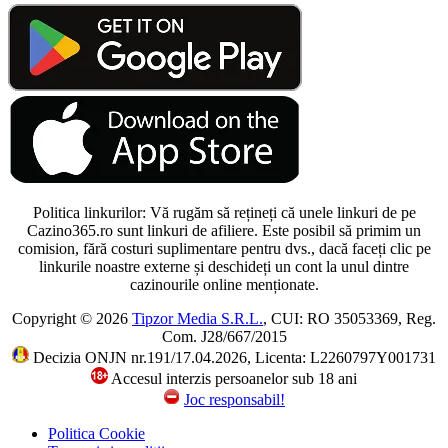
Politica linkurilor: Vă rugăm să rețineți că unele linkuri de pe
Cazino365.ro sunt linkuri de afiliere. Este posibil să primim un
comision, fără costuri suplimentare pentru dvs., dacă faceți clic pe
linkurile noastre externe și deschideți un cont la unul dintre
cazinourile online menționate.
Copyright © 2026
Tipzor Media S.R.L.
, CUI: RO 35053369, Reg.
Com. J28/667/2015
Decizia ONJN nr.191/17.04.2026, Licenta: L2260797Y001731
Accesul interzis persoanelor sub 18 ani
Joc responsabil!
Politica Cookie