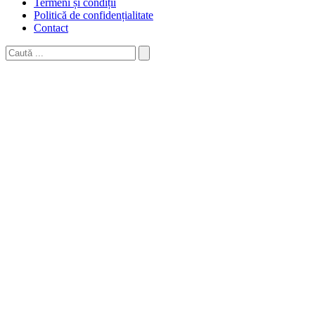
Termeni și condiții
Politică de confidențialitate
Contact