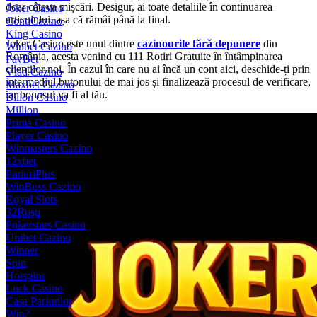
doar câteva mișcări. Desigur, ai toate detaliile în continuarea
Joker Casino
articolului, așa că rămâi până la final.
ContiCazino
King Casino
Joker Casino este unul dintre
cazinourile fără depunere
din
Winbet Cazino
România, acesta venind cu 111 Rotiri Gratuite în întâmpinarea
FavBet
clienților noi. În cazul în care nu ai încă un cont aici, deschide-ți prin
Vlad Cazino
intermediul butonului de mai jos și finalizează procesul de verificare,
Maxbet Cazino
iar bonusul va fi al tău.
Bilion Casino
Million
Prima Casino
Player Casino
Winmasters Cazino
12xbet
PariuriPlus
WinBoss Cazino
Royal Slots
32Roșu
Pokerstars Casino
Unibet Cazino
Winner
Spin
Hotspins
Luck Casino
Casa Pariurilor
Win2