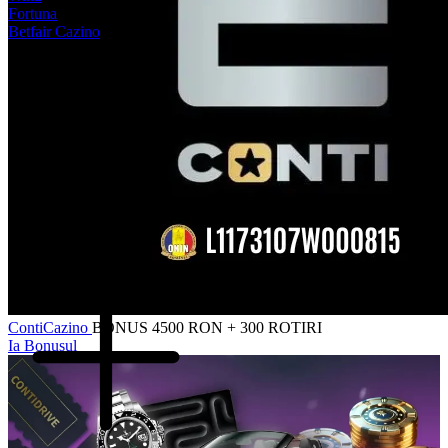
Fortuna
Betfair Cazino
Păcănele Gratis
ContiCazino
BONUS 4500 RON + 300 ROTIRI
Ia Bonusul