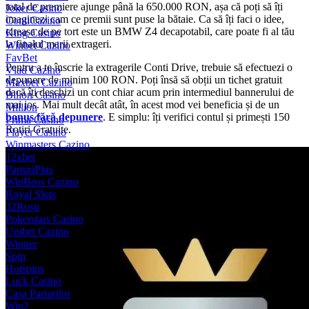
total de premiere ajunge până la 650.000 RON, așa că poți să îți
Joker Casino
imaginezi cam ce premii sunt puse la bătaie. Ca să îți faci o idee,
ContiCazino
cireașa de pe tort este un BMW Z4 decapotabil, care poate fi al tău
King Casino
la finalul marii extrageri.
Winbet Cazino
FavBet
Pentru a te înscrie la extragerile Conti Drive, trebuie să efectuezi o
Vlad Cazino
depunere de minim 100 RON. Poți însă să obții un tichet gratuit
Maxbet Cazino
dacă îți deschizi un cont chiar acum prin intermediul bannerului de
Bilion Casino
mai jos. Mai mult decât atât, în acest mod vei beneficia și de un
Million
bonus fără depunere
. E simplu: îți verifici contul și primești 150
Prima Casino
Rotiri Gratuite.
Player Casino
Winmasters Cazino
12xbet
PariuriPlus
WinBoss Cazino
Royal Slots
32Roșu
Pokerstars Casino
Unibet Cazino
Winner
Spin
Hotspins
Luck Casino
Casa Pariurilor
Win2