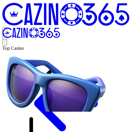
Top Casino