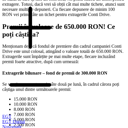
extragere. Totuși, dacă vrei să obții cât mai multe tichete, atunci sunt
necesare multiple depuneri. Cu fiecare depunere de minim 100
RON vei primi câte un tichet pentru extragerile Conti Drive.
Premii în valoare de 650.000 RON! Ce
poți câștiga?
Menționam deja că fondul de premiere din cadrul campaniei Conti
Drive este unul colosal, atingând o valoare totală de 650.000 RON.
Extragerile sunt împărțite pe mai multe etape, fiecare incluzând
premii foarte atractive, după cum urmează:
Extragerile bilunare – fond de premii de 300.000 RON
Se vor ține șase extrageri, câte două pe lună, în cadrul cărora poți
câștiga unul dintre următoarele premii:
15.000 RON
10.000 RON
8.000 RON
7.000 RON
EGT
5.000 RON
EGT Digital
2.500 RON
Novomatic