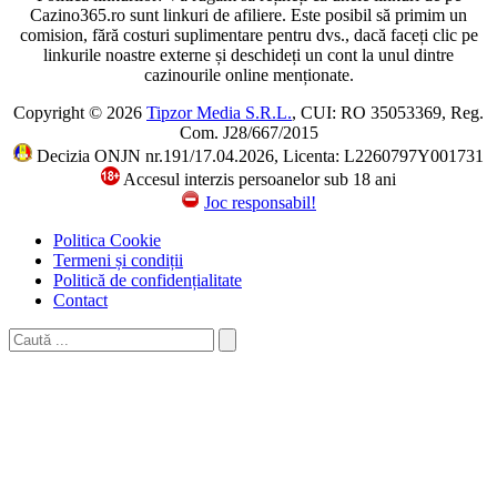
Cazino365.ro sunt linkuri de afiliere. Este posibil să primim un
comision, fără costuri suplimentare pentru dvs., dacă faceți clic pe
linkurile noastre externe și deschideți un cont la unul dintre
cazinourile online menționate.
Copyright © 2026
Tipzor Media S.R.L.
, CUI: RO 35053369, Reg.
Com. J28/667/2015
Decizia ONJN nr.191/17.04.2026, Licenta: L2260797Y001731
Accesul interzis persoanelor sub 18 ani
Joc responsabil!
Politica Cookie
Termeni și condiții
Politică de confidențialitate
Contact