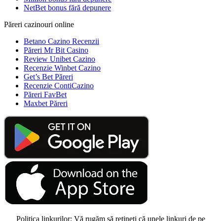
NetBet bonus fără depunere
Păreri cazinouri online
Betano Cazino Recenzii
Păreri Mr Bit Casino
Review Unibet Cazino
Recenzie Winbet Cazino
Get’s Bet Păreri
Recenzie ContiCazino
Păreri FavBet
Maxbet Păreri
Politica linkurilor: Vă rugăm să rețineți că unele linkuri de pe