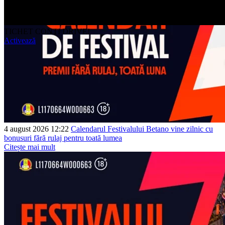
TICHET CONTI DRIVE!
Activează
4 august 2026 12:22
Calendarul Festivalului Betano vine zilnic cu
bonusuri fără rulaj pentru toată lumea
Citește mai mult