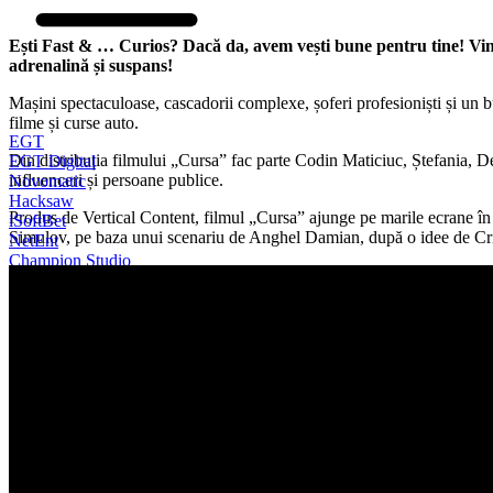
Ești Fast & … Curios? Dacă da, avem vești bune pentru tine! Viner
adrenalină și suspans!
Mașini spectaculoase, cascadorii complexe, șoferi profesioniști și un 
filme și curse auto.
EGT
Din distribuția filmului „Cursa” fac parte Codin Maticiuc, Ștefania,
EGT Digital
influenceri și persoane publice.
Novomatic
Hacksaw
Produs de Vertical Content, filmul „Cursa” ajunge pe marile ecrane î
iSoftBet
Simulov, pe baza unui scenariu de Anghel Damian, după o idee de Cr
NetEnt
Champion Studio
Yggdrasil
Play’n Go
Pragmatic Play
Relax Gaming
Skywind
Light and Wonder
77777
Fructe
Păcănele Egypt Quest
Cumpara Speciale La Păcănele
Bonanza Păcănele