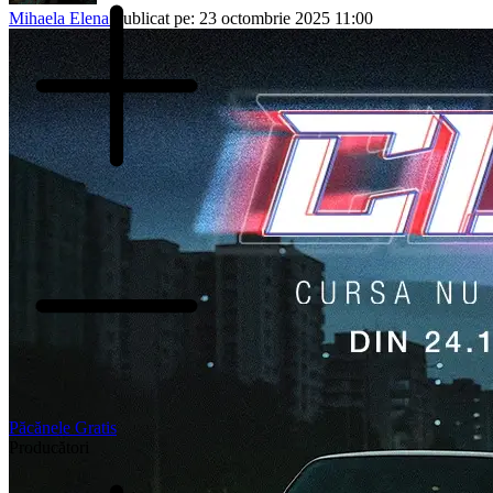
Mihaela Elena
Publicat pe: 23 octombrie 2025 11:00
Păcănele Gratis
Producători