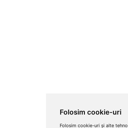
Folosim cookie-uri
Folosim cookie-uri și alte tehn