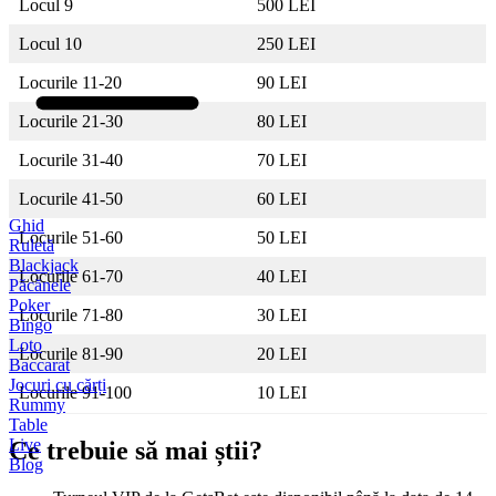
Locul 9
500 LEI
Locul 10
250 LEI
Locurile 11-20
90 LEI
Locurile 21-30
80 LEI
Locurile 31-40
70 LEI
Locurile 41-50
60 LEI
Ghid
Locurile 51-60
50 LEI
Ruletă
Blackjack
Locurile 61-70
40 LEI
Păcănele
Poker
Locurile 71-80
30 LEI
Bingo
Loto
Locurile 81-90
20 LEI
Baccarat
Jocuri cu cărți
Locurile 91-100
10 LEI
Rummy
Table
Live
Ce trebuie să mai știi?
Blog