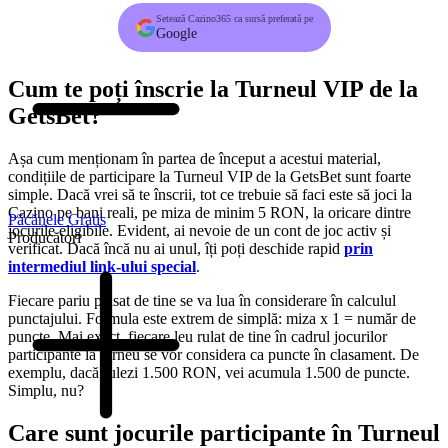
Setează Cazino365 ca sursă preferată pe
Google
Cum te poți înscrie la Turneul VIP de la
GetsBet?
Așa cum menționam în partea de început a acestui material,
condițiile de participare la Turneul VIP de la GetsBet sunt foarte
simple. Dacă vrei să te înscrii, tot ce trebuie să faci este să joci la
Cazino pe bani reali, pe miza de minim 5 RON, la oricare dintre
Păcănele Gratis
jocurile eligibile. Evident, ai nevoie de un cont de joc activ și
Producători
verificat. Dacă încă nu ai unul, îți poți deschide rapid
prin
intermediul link-ului special
.
Fiecare pariu plasat de tine se va lua în considerare în calculul
punctajului. Formula este extrem de simplă: miza x 1 = număr de
puncte. Mai exact, fiecare leu rulat de tine în cadrul jocurilor
participante la turneu se vor considera ca puncte în clasament. De
exemplu, dacă rulezi 1.500 RON, vei acumula 1.500 de puncte.
Simplu, nu?
Care sunt jocurile participante în Turneul