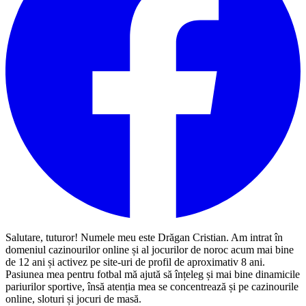
Salutare, tuturor! Numele meu este Drăgan Cristian. Am intrat în
domeniul cazinourilor online și al jocurilor de noroc acum mai bine
de 12 ani și activez pe site-uri de profil de aproximativ 8 ani.
Pasiunea mea pentru fotbal mă ajută să înțeleg și mai bine dinamicile
pariurilor sportive, însă atenția mea se concentrează și pe cazinourile
online, sloturi și jocuri de masă.