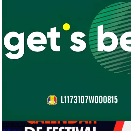
5 august 2026 12:40
Cursa Lunară de la Zinx îți aduce până la 600
de monede, pe care le poți converti în bonusuri
Citește mai mult
CU RULAJ X10!
Activează