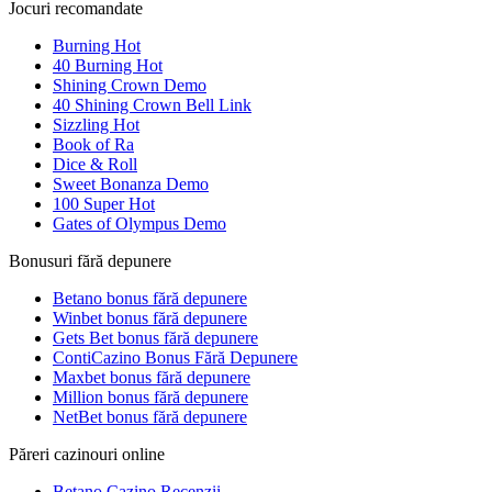
Jocuri recomandate
Burning Hot
40 Burning Hot
Shining Crown Demo
40 Shining Crown Bell Link
Sizzling Hot
Book of Ra
Dice & Roll
Sweet Bonanza Demo
100 Super Hot
Gates of Olympus Demo
Bonusuri fără depunere
Betano bonus fără depunere
Winbet bonus fără depunere
Gets Bet bonus fără depunere
ContiCazino Bonus Fără Depunere
Maxbet bonus fără depunere
Million bonus fără depunere
NetBet bonus fără depunere
Păreri cazinouri online
Betano Cazino Recenzii