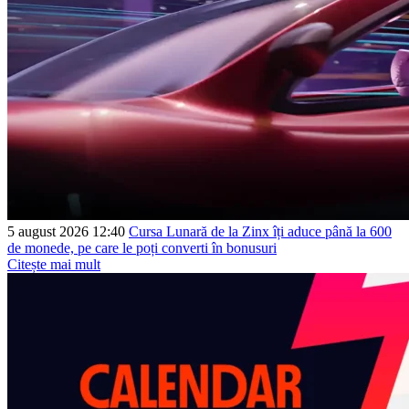
5 august 2026 12:40
Cursa Lunară de la Zinx îți aduce până la 600
de monede, pe care le poți converti în bonusuri
Citește mai mult