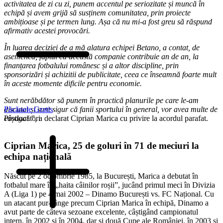
activitatea de zi cu zi, punem accentul pe seriozitate și muncă în
echipă și avem grijă să susținem comunitatea, prin proiecte
ambițioase și pe termen lung. Așa că nu mi-a fost greu să răspund
afirmativ acestei provocări.
În luarea deciziei de a mă alatura echipei Betano, a contat, de
asemenea, faptul că această companie contribuie an de an, la
finanțarea fotbalului românesc și a altor discipline, prin
sponsorizări și achizitii de publicitate, ceea ce înseamnă foarte mult
în aceste momente dificile pentru economie.
Sunt nerăbdător să punem în practică planurile pe care le-am
discutat și sunt sigur că fanii sportului în general, vor avea multe de
Păcănele Gratis
câștigat.”,
a declarat Ciprian Marica cu privire la acordul parafat.
Producători
Ciprian Marica, 25 de goluri în 71 de meciuri la
echipa națională
Născut pe 2 octombrie 1985, la București, Marica a debutat în
fotbalul mare în „haita câinilor roșii”, jucând primul meci în Divizia
A (Liga 1) pe 4 mai 2002 – Dinamo București vs. FC Național. Cu
un atacant pur-sânge precum Ciprian Marica în echipă, Dinamo a
avut parte de câteva sezoane excelente, câștigând campionatul
intern, în 2002 și în 2004, dar și două Cupe ale României, în 2003 și