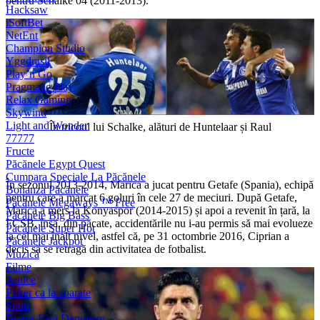
pentru Schalke 04 (2011-2013).
Hacksaw
iSoftBet
NetEnt
Champion Studio
Yggdrasil
Play’n Go
Pragmatic Play
Relax Gaming
Skywind
Light and Wonder
În tricoul lui Schalke, alături de Huntelaar și Raul
77777
Fructe
Păcănele Egypt Quest
Cumpara Speciale La Păcănele
În sezonul 2013-2014, Marica a jucat pentru Getafe (Spania), echipă
Bonanza Păcănele
pentru care a marcat 6 goluri în cele 27 de meciuri. După Getafe,
Păcănele Megaways ™ Free
Marica a mers la Konyaspor (2014-2015) și apoi a revenit în țară, la
Păcănele Big Bass
FCSB, însă, din păcate, accidentările nu i-au permis să mai evolueze
Păcănele Super Hot
la cel mai înalt nivel, astfel că, pe 31 octombrie 2016, Ciprian a
Păcănele Jackpot
decis să se retragă din activitatea de fotbalist.
Muzică
Filme
Antice
Poker ca la aparate
Sport
Bonus Fără Depunere