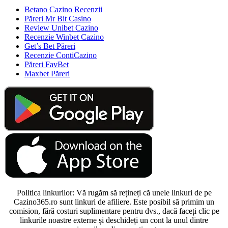
Betano Cazino Recenzii
Păreri Mr Bit Casino
Review Unibet Cazino
Recenzie Winbet Cazino
Get’s Bet Păreri
Recenzie ContiCazino
Păreri FavBet
Maxbet Păreri
Politica linkurilor: Vă rugăm să rețineți că unele linkuri de pe
Cazino365.ro sunt linkuri de afiliere. Este posibil să primim un
comision, fără costuri suplimentare pentru dvs., dacă faceți clic pe
linkurile noastre externe și deschideți un cont la unul dintre