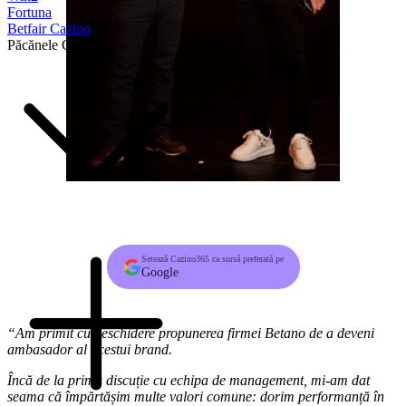
Fortuna
Betfair Cazino
Păcănele Gratis
Setează Cazino365 ca sursă preferată pe
Google
“Am primit cu deschidere propunerea firmei Betano de a deveni
ambasador al acestui brand.
Încă de la prima discuție cu echipa de management, mi-am dat
seama că împărtășim multe valori comune: dorim performanță în