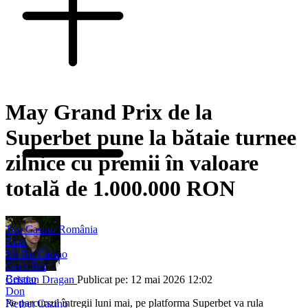
May Grand Prix de la
Superbet pune la bătaie turnee
zilnice cu premii în valoare
totală de 1.000.000 RON
Top Casino România
Zinx
Mr Bit Casino
Get’s Bet
Betano
Cristian Dragan
Publicat pe: 12 mai 2026 12:02
Don
Pe parcursul întregii luni mai, pe platforma Superbet va rula
Netbet Cazino