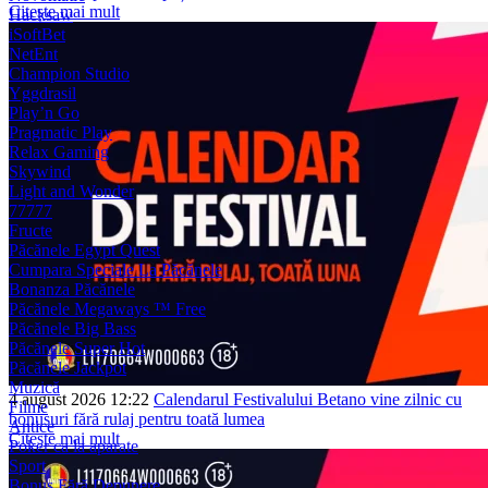
Citește mai mult
Hacksaw
iSoftBet
NetEnt
Champion Studio
Yggdrasil
Play’n Go
Pragmatic Play
Relax Gaming
Skywind
Light and Wonder
77777
Fructe
Păcănele Egypt Quest
Cumpara Speciale La Păcănele
Bonanza Păcănele
Păcănele Megaways ™ Free
Păcănele Big Bass
Păcănele Super Hot
Păcănele Jackpot
Muzică
4 august 2026 12:22
Calendarul Festivalului Betano vine zilnic cu
Filme
bonusuri fără rulaj pentru toată lumea
Antice
Citește mai mult
Poker ca la aparate
Sport
Bonus Fără Depunere