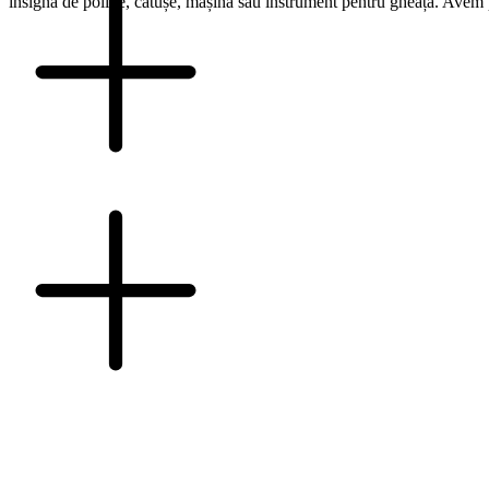
insignă de poliție, cătușe, mașină sau instrument pentru gheață. Avem