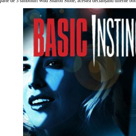
 parte de 3 simboluri Wild Sharon Stone, acestea declanșând diferite bon