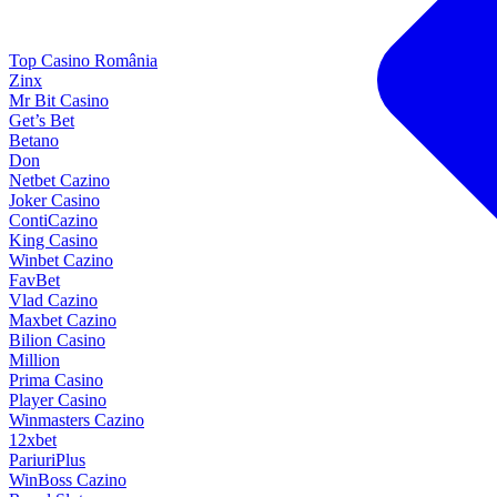
Top Casino România
Zinx
Mr Bit Casino
Get’s Bet
Betano
Don
Netbet Cazino
Joker Casino
ContiCazino
King Casino
Winbet Cazino
FavBet
Vlad Cazino
Maxbet Cazino
Bilion Casino
Million
Prima Casino
Player Casino
Winmasters Cazino
12xbet
PariuriPlus
WinBoss Cazino