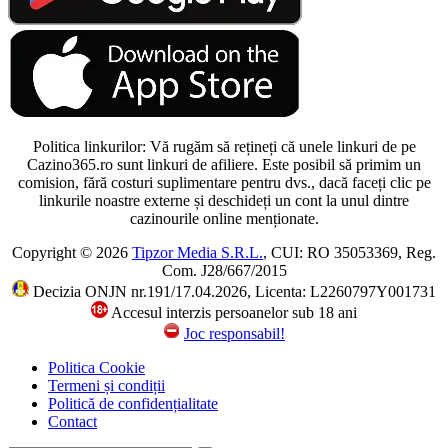
Politica linkurilor: Vă rugăm să rețineți că unele linkuri de pe
Cazino365.ro sunt linkuri de afiliere. Este posibil să primim un
comision, fără costuri suplimentare pentru dvs., dacă faceți clic pe
linkurile noastre externe și deschideți un cont la unul dintre
cazinourile online menționate.
Copyright © 2026
Tipzor Media S.R.L.
, CUI: RO 35053369, Reg.
Com. J28/667/2015
Decizia ONJN nr.191/17.04.2026, Licenta: L2260797Y001731
Accesul interzis persoanelor sub 18 ani
Joc responsabil!
Politica Cookie
Termeni și condiții
Politică de confidențialitate
Contact