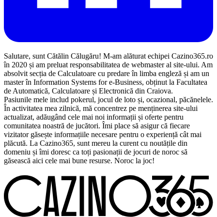
Salutare, sunt Cătălin Călugăru! M-am alăturat echipei Cazino365.ro
în 2020 și am preluat responsabilitatea de webmaster al site-ului. Am
absolvit secția de Calculatoare cu predare în limba engleză și am un
master în Information Systems for e-Business, obținut la Facultatea
de Automatică, Calculatoare și Electronică din Craiova.
Pasiunile mele includ pokerul, jocul de loto și, ocazional, păcănelele.
În activitatea mea zilnică, mă concentrez pe menținerea site-ului
actualizat, adăugând cele mai noi informații și oferte pentru
comunitatea noastră de jucători. Îmi place să asigur că fiecare
vizitator găsește informațiile necesare pentru o experiență cât mai
plăcută. La Cazino365, sunt mereu la curent cu noutățile din
domeniu și îmi doresc ca toți pasionații de jocuri de noroc să
găsească aici cele mai bune resurse. Noroc la joc!