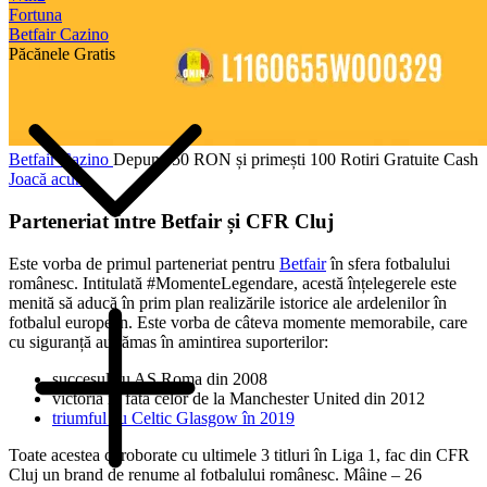
Fortuna
Betfair Cazino
Păcănele Gratis
Betfair Cazino
Depune 50 RON și primești 100 Rotiri Gratuite Cash
Joacă acum
Parteneriat între Betfair și CFR Cluj
Este vorba de primul parteneriat pentru
Betfair
în sfera fotbalului
românesc. Intitulată #MomenteLegendare, acestă înțelegerele este
menită să aducă în prim plan realizările istorice ale ardelenilor în
fotbalul european. Este vorba de câteva momente memorabile, care
cu siguranță au rămas în amintirea suporterilor:
succesul cu AS Roma din 2008
victoria în fata celor de la Manchester United din 2012
triumful cu Celtic Glasgow în 2019
Toate acestea coroborate cu ultimele 3 titluri în Liga 1, fac din CFR
Cluj un brand de renume al fotbalului românesc. Mâine – 26