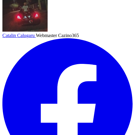
Catalin Calugaru
Webmaster Cazino365