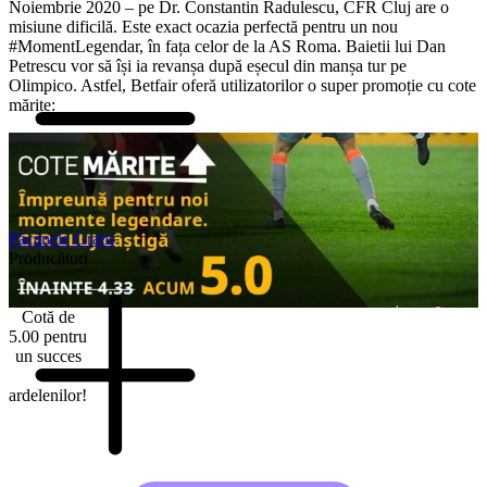
Noiembrie 2020 – pe Dr. Constantin Radulescu, CFR Cluj are o
misiune dificilă. Este exact ocazia perfectă pentru un nou
#MomentLegendar, în fața celor de la AS Roma. Baietii lui Dan
Petrescu vor să își ia revanșa după eșecul din manșa tur pe
Olimpico. Astfel, Betfair oferă utilizatorilor o super promoție cu cote
mărite:
Păcănele Gratis
Producători
Cotă de
5.00 pentru
un succes
al
ardelenilor!