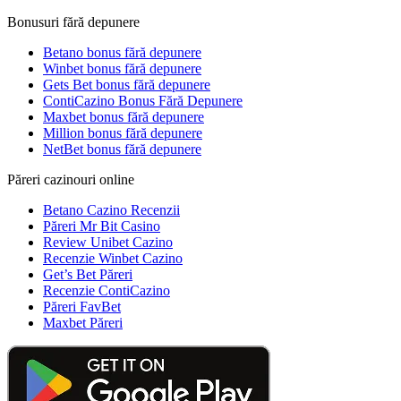
Bonusuri fără depunere
Betano bonus fără depunere
Winbet bonus fără depunere
Gets Bet bonus fără depunere
ContiCazino Bonus Fără Depunere
Maxbet bonus fără depunere
Million bonus fără depunere
NetBet bonus fără depunere
Păreri cazinouri online
Betano Cazino Recenzii
Păreri Mr Bit Casino
Review Unibet Cazino
Recenzie Winbet Cazino
Get’s Bet Păreri
Recenzie ContiCazino
Păreri FavBet
Maxbet Păreri