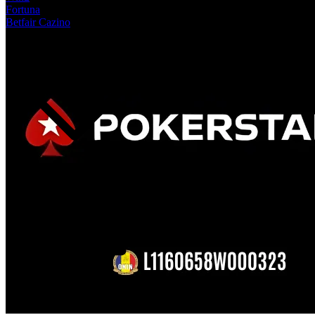
Fortuna
Betfair Cazino
Păcănele Gratis