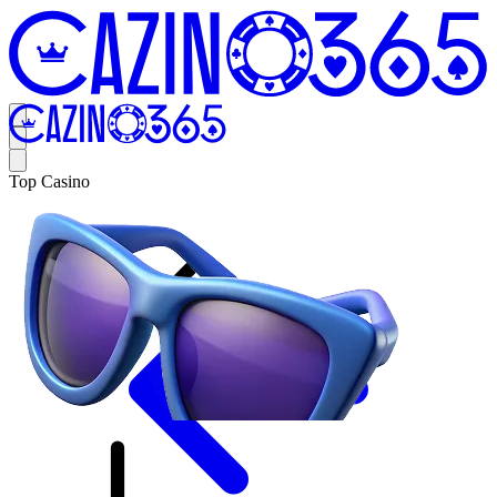
Top Casino