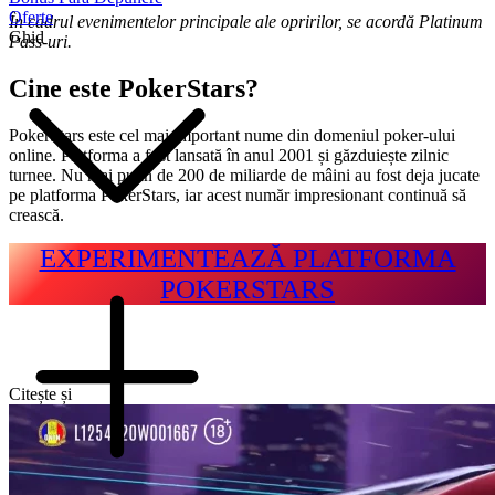
Oferte
În cadrul evenimentelor principale ale opririlor, se acordă Platinum
Ghid
Pass-uri.
Cine este PokerStars?
PokerStars este cel mai important nume din domeniul poker-ului
online. Platforma a fost lansată în anul 2001 și găzduiește zilnic
turnee. Nu mai puțin de 200 de miliarde de mâini au fost deja jucate
pe platforma PokerStars, iar acest număr impresionant continuă să
crească.
EXPERIMENTEAZĂ PLATFORMA
POKERSTARS
Citește și