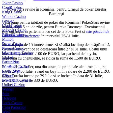
Joker Casino
ContiCazino
PokerStars revine în România, pentru turneul de poker Eureka
King Casino
București
Winbet Cazino
FavBet
Vești bune pentru iubitorii de poker din România! PokerStars revine
Vlad Cazino
în țară, după 5 ani de zile, pentru Eureka București. Evenimentul
Maxbet Cazino
este ogranizat în parteneriat cu cei de la PokerFest și
este găzduit de
Bilion Casino
Grand Hotel Bucharest
, în intervalul 25-31 Iulie.
Million
Prima Casino
Nu mai puțin de 15 turnee urmează să aibă loc timp de o săptămână,
Player Casino
cu un Main Event ce se desfășoară între 27 și 31 Iulie. Costul unui
Winmasters Cazino
bilet de buy-in este 1.100 de EURO, iar pachetul de buy-in,
12xbet
împreună cu cheltuielile, se ridică la suma de 1.500 de EURO.
PariuriPlus
WinBoss Cazino
Eureka High Roller, una din atracțiile principale ale turneului, are
Royal Slots
loc în 29 și 30 Iulie, având un buy-in în valoare de 2.200 de EURO.
32Roșu
Cupa Eureka începe pe 29 Iulie și se încheie în data de 31 Iulie,
Pokerstars Casino
având un buy-in de 330 de EURO.
Unibet Cazino
Winner
Spin
Hotspins
Luck Casino
Casa Pariurilor
Win2