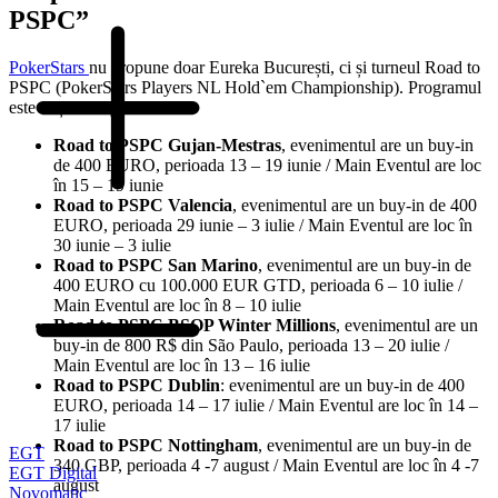
PSPC”
PokerStars
nu propune doar Eureka București, ci și turneul Road to
PSPC (PokerStars Players NL Hold`em Championship). Programul
este afișat mai jos.
Road to PSPC Gujan-Mestras
, evenimentul are un buy-in
de 400 EURO, perioada 13 – 19 iunie / Main Eventul are loc
în 15 – 19 iunie
Road to PSPC Valencia
, evenimentul are un buy-in de 400
EURO, perioada 29 iunie – 3 iulie / Main Eventul are loc în
30 iunie – 3 iulie
Road to PSPC San Marino
, evenimentul are un buy-in de
400 EURO cu 100.000 EUR GTD, perioada 6 – 10 iulie /
Main Eventul are loc în 8 – 10 iulie
Road to PSPC BSOP Winter Millions
, evenimentul are un
buy-in de 800 R$ din São Paulo, perioada 13 – 20 iulie /
Main Eventul are loc în 13 – 16 iulie
Road to PSPC Dublin
: evenimentul are un buy-in de 400
EURO, perioada 14 – 17 iulie / Main Eventul are loc în 14 –
17 iulie
Road to PSPC Nottingham
, evenimentul are un buy-in de
EGT
340 GBP, perioada 4 -7 august / Main Eventul are loc în 4 -7
EGT Digital
august
Novomatic