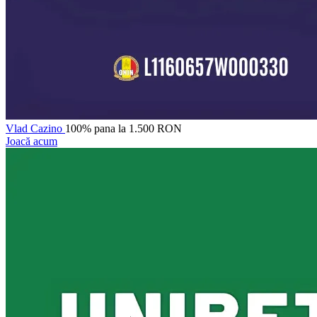
Vlad Cazino
100% pana la 1.500 RON
Joacă acum