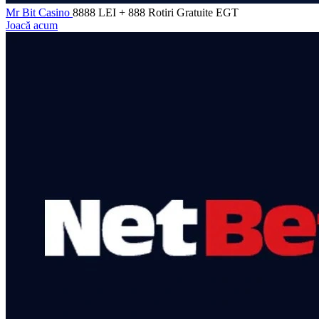
Mr Bit Casino
8888 LEI + 888 Rotiri Gratuite EGT
Joacă acum