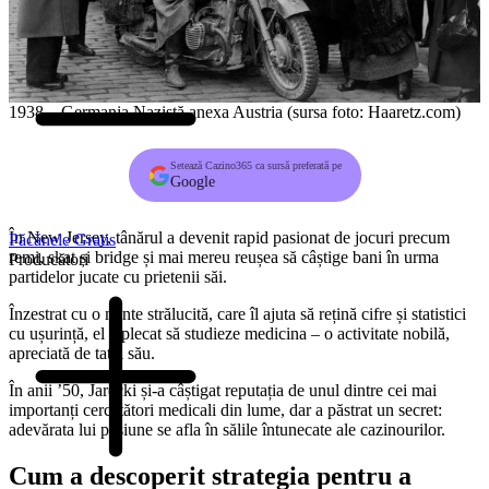
1938 – Germania Nazistă anexa Austria (sursa foto: Haaretz.com)
Setează Cazino365 ca sursă preferată pe
Google
În New Jersey, tânărul a devenit rapid pasionat de jocuri precum
Păcănele Gratis
remi, skat și bridge și mai mereu reușea să câștige bani în urma
Producători
partidelor jucate cu prietenii săi.
Înzestrat cu o minte strălucită, care îl ajuta să rețină cifre și statistici
cu ușurință, el a plecat să studieze medicina – o activitate nobilă,
apreciată de tatăl său.
În anii ’50, Jarecki și-a câștigat reputația de unul dintre cei mai
importanți cercetători medicali din lume, dar a păstrat un secret:
adevărata lui pasiune se afla în sălile întunecate ale cazinourilor.
Cum a descoperit strategia pentru a