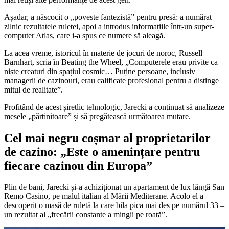
Așadar, a născocit o „poveste fantezistă” pentru presă: a numărat
zilnic rezultatele ruletei, apoi a introdus informațiile într-un super-
computer Atlas, care i-a spus ce numere să aleagă.
La acea vreme, istoricul în materie de jocuri de noroc, Russell
Barnhart, scria în Beating the Wheel, „Computerele erau privite ca
niște creaturi din spațiul cosmic… Puține persoane, inclusiv
managerii de cazinouri, erau calificate profesional pentru a distinge
mitul de realitate”.
Profitând de acest șiretlic tehnologic, Jarecki a continuat să analizeze
mesele „părtinitoare” și să pregătească următoarea mutare.
Cel mai negru coșmar al proprietarilor
de cazino
: „Este o amenințare pentru
fiecare cazinou din Europa”
Plin de bani, Jarecki și-a achiziționat un apartament de lux lângă San
Remo Casino, pe malul italian al Mării Mediterane. Acolo el a
descoperit o masă de ruletă la care bila pica mai des pe numărul 33 –
un rezultat al „frecării constante a mingii pe roată”.