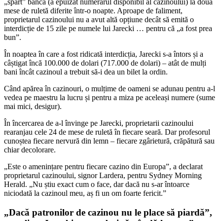
„spart” banca (a epuizat numerarul disponibil al cazinoului) la două
mese de ruletă diferite într-o noapte. Aproape de faliment,
proprietarul cazinoului nu a avut altă opțiune decât să emită o
interdicție de 15 zile pe numele lui Jarecki … pentru că „a fost prea
bun”.
În noaptea în care a fost ridicată interdicția, Jarecki s-a întors și a
câștigat încă 100.000 de dolari (717.000 de dolari) – atât de mulți
bani încât cazinoul a trebuit să-i dea un bilet la ordin.
Când apărea în cazinouri, o mulțime de oameni se adunau pentru a-l
vedea pe maestru la lucru și pentru a miza pe aceleași numere (sume
mai mici, desigur).
În încercarea de a-l învinge pe Jarecki, proprietarii cazinoului
rearanjau cele 24 de mese de ruletă în fiecare seară. Dar profesorul
cunoștea fiecare nervură din lemn – fiecare zgârietură, crăpătură sau
chiar decolorare.
„Este o amenințare pentru fiecare cazino din Europa”, a declarat
proprietarul cazinoului, signor Lardera, pentru Sydney Morning
Herald. „Nu știu exact cum o face, dar dacă nu s-ar întoarce
niciodată la cazinoul meu, aș fi un om foarte fericit.”
„Dacă patronilor de cazinou nu le place să piardă”,