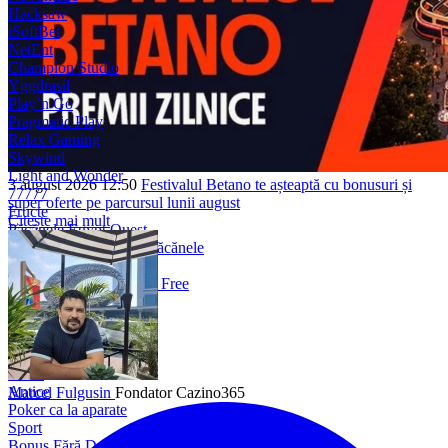
Hacksaw
iSoftBet
NetEnt
Champion Studio
Yggdrasil
Play’n Go
Pragmatic Play
Relax Gaming
Skywind
Light and Wonder
3 august 2026 12:50
Festivalul Betano te așteaptă cu bonusuri și
77777
super oferte pe parcursul lunii august
Fructe
Citește mai mult
Păcănele Egypt Quest
Cumpara Speciale La Păcănele
Bonanza Păcănele
Păcănele Megaways ™ Free
Păcănele Big Bass
Păcănele Super Hot
Păcănele Jackpot
Muzică
Filme
Antice
Marcel Fulgusin
Fondator Cazino365
Poker ca la aparate
Sport
Bonus Fără Depunere