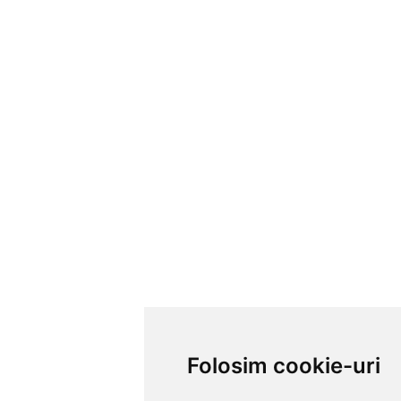
Folosim cookie-uri