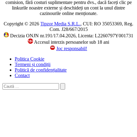
comision, fără costuri suplimentare pentru dvs., dacă faceți clic pe
linkurile noastre externe și deschideți un cont la unul dintre
cazinourile online menționate.
Copyright © 2026
Tipzor Media S.R.L.
, CUI: RO 35053369, Reg.
Com. J28/667/2015
Decizia ONJN nr.191/17.04.2026, Licenta: L2260797Y001731
Accesul interzis persoanelor sub 18 ani
Joc responsabil!
Politica Cookie
Termeni și condiții
Politică de confidențialitate
Contact