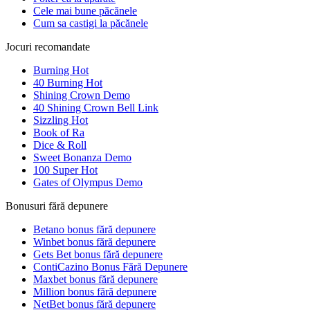
Cele mai bune păcănele
Cum sa castigi la păcănele
Jocuri recomandate
Burning Hot
40 Burning Hot
Shining Crown Demo
40 Shining Crown Bell Link
Sizzling Hot
Book of Ra
Dice & Roll
Sweet Bonanza Demo
100 Super Hot
Gates of Olympus Demo
Bonusuri fără depunere
Betano bonus fără depunere
Winbet bonus fără depunere
Gets Bet bonus fără depunere
ContiCazino Bonus Fără Depunere
Maxbet bonus fără depunere
Million bonus fără depunere
NetBet bonus fără depunere