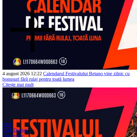
4 august 2026 12:22
Calendarul Festivalului Betano vine zilnic cu
bonusuri fără rulaj pentru toată lumea
Citește mai mult
EGT
EGT Digital
Novomatic