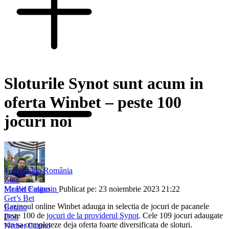
Sloturile Synot sunt acum in
oferta Winbet – peste 100
jocuri noi
Top Casino România
Zinx
Marcel Fulgusin
Publicat pe: 23 noiembrie 2023 21:22
Mr Bit Casino
Get’s Bet
Cazinoul online Winbet adauga in selectia de jocuri de pacanele
Betano
peste 100 de
jocuri de la providerul Synot
. Cele 109 jocuri adaugate
Don
vin sa completeze deja oferta foarte diversificata de sloturi.
Netbet Cazino