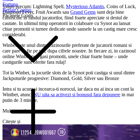
Fortuna
Titluri precum: Lightning Spell,
Mysterious Atlantis
, Coins of Luck,
Betfair Cazino
Diamond Fever, Fruit Awards sau
Grand Gems
sunt deja bine
Păcănele Gratis
cunoscute in randul jucatorilor, fiind foarte apreciate si destul de
cautate. In ultimul timp operatorii in colaboare cu Synot au lansat
chiar promotii si turnee dedicate unde sansele la un castig mare cresc
considerabi.
Winbet este unul dintre cazinourile preferate de jucatorii romani si
care pare sa fie pe val, dupa cifrele noastre. In fiecare zi, in cazinoul
online Winbet poti gasi promotii, unele chiar foarte bune – unde
castigurile sunt oferite fara rulaj!
Tot la Winbet, la jocurile slots de la Synot poti castiga si unul dintre
Jackpoturile progresive: Diamond, Gold, Silver sau Bronze
Intra si tu acum si incearca-ti norocul, iar daca nu ai inca un cont la
Wintbet, atunci
NU uita sa activezi si bonusul fara depunere
in mai
putin de 3 minute.
Mult noroc!
Citește și