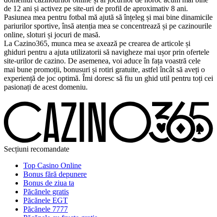
de 12 ani și activez pe site-uri de profil de aproximativ 8 ani.
Pasiunea mea pentru fotbal mă ajută să înțeleg și mai bine dinamicile
pariurilor sportive, însă atenția mea se concentrează și pe cazinourile
online, sloturi și jocuri de masă.
La Cazino365, munca mea se axează pe crearea de articole și
ghiduri pentru a ajuta utilizatorii să navigheze mai ușor prin ofertele
site-urilor de cazino. De asemenea, voi aduce în fața voastră cele
mai bune promoții, bonusuri și rotiri gratuite, astfel încât să aveți o
experiență de joc optimă. Îmi doresc să fiu un ghid util pentru toți cei
pasionați de acest domeniu.
Secțiuni recomandate
Top Casino Online
Bonus fără depunere
Bonus de ziua ta
Păcănele gratis
Păcănele EGT
Păcănele 7777