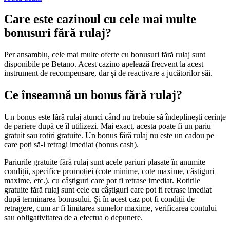
Care este cazinoul cu cele mai multe
bonusuri fără rulaj?
Per ansamblu, cele mai multe oferte cu bonusuri fără rulaj sunt
disponibile pe Betano. Acest cazino apelează frecvent la acest
instrument de recompensare, dar și de reactivare a jucătorilor săi.
Ce înseamnă un bonus fără rulaj?
Un bonus este fără rulaj atunci când nu trebuie să îndeplinești cerințe
de pariere după ce îl utilizezi. Mai exact, acesta poate fi un pariu
gratuit sau rotiri gratuite. Un bonus fără rulaj nu este un cadou pe
care poți să-l retragi imediat (bonus cash).
Pariurile gratuite fără rulaj sunt acele pariuri plasate în anumite
condiții, specifice promoției (cote minime, cote maxime, câștiguri
maxime, etc.). cu câștiguri care pot fi retrase imediat. Rotirile
gratuite fără rulaj sunt cele cu câștiguri care pot fi retrase imediat
după terminarea bonusului. Și în acest caz pot fi condiții de
retragere, cum ar fi limitarea sumelor maxime, verificarea contului
sau obligativitatea de a efectua o depunere.