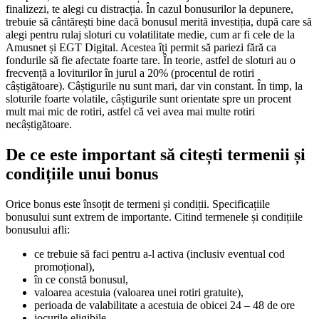
finalizezi, te alegi cu distracția. În cazul bonusurilor la depunere,
trebuie să cântărești bine dacă bonusul merită investiția, după care să
alegi pentru rulaj sloturi cu volatilitate medie, cum ar fi cele de la
Amusnet și EGT Digital. Acestea îți permit să pariezi fără ca
fondurile să fie afectate foarte tare. În teorie, astfel de sloturi au o
frecvență a loviturilor în jurul a 20% (procentul de rotiri
câștigătoare). Câștigurile nu sunt mari, dar vin constant. În timp, la
sloturile foarte volatile, câștigurile sunt orientate spre un procent
mult mai mic de rotiri, astfel că vei avea mai multe rotiri
necâștigătoare.
De ce este important să citești termenii și
condițiile unui bonus
Orice bonus este însoțit de termeni și condiții. Specificațiile
bonusului sunt extrem de importante. Citind termenele și condițiile
bonusului afli:
ce trebuie să faci pentru a-l activa (inclusiv eventual cod
promoțional),
în ce constă bonusul,
valoarea acestuia (valoarea unei rotiri gratuite),
perioada de valabilitate a acestuia de obicei 24 – 48 de ore
jocurile eligibile