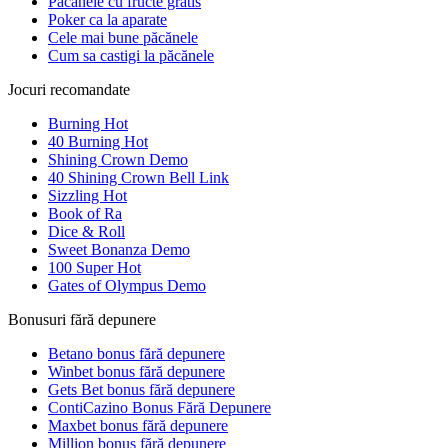
Păcănele cu fructe gratis
Poker ca la aparate
Cele mai bune păcănele
Cum sa castigi la păcănele
Jocuri recomandate
Burning Hot
40 Burning Hot
Shining Crown Demo
40 Shining Crown Bell Link
Sizzling Hot
Book of Ra
Dice & Roll
Sweet Bonanza Demo
100 Super Hot
Gates of Olympus Demo
Bonusuri fără depunere
Betano bonus fără depunere
Winbet bonus fără depunere
Gets Bet bonus fără depunere
ContiCazino Bonus Fără Depunere
Maxbet bonus fără depunere
Million bonus fără depunere