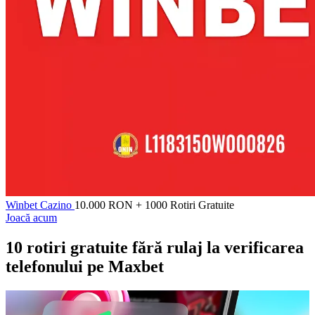
Winbet Cazino
10.000 RON + 1000 Rotiri Gratuite
Joacă acum
10 rotiri gratuite fără rulaj la verificarea
telefonului pe Maxbet