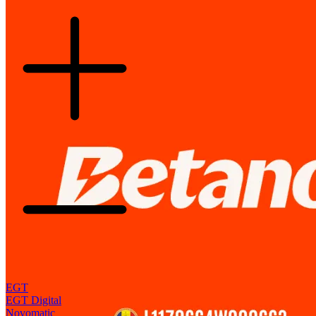
EGT
EGT Digital
Novomatic