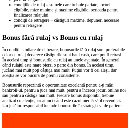
condițiile de rulaj – sumele care trebuie pariate, jocuri
eligibile, mize minime și maxime eligibile, perioada pentru
finalizarea rulajului
condiții de retragere – câștiguri maxime, depuneri necesare
pentru retragere
Bonus fără rulaj vs Bonus cu rulaj
În condiții similare de eliberare, bonusurile fără rulaj sunt preferabile
celor cu rulaj deoarece câștigurile sunt bani cash, care pot fi retrași.
În același timp și bonusurile cu rulaj au unele avantaje. În general,
când rulajul este mare pierzi o parte din bonus. În același timp,
jucând mai mult poți câștiga mai mult. Puțini vor fi cei aleși, dar
aceștia se vor bucura de premii consistente.
Bonusurile reprezintă o oportunitate excelentă pentru a-ți mări
bankroll-ul, pentru a juca mai mult, pentru a încerca jocuri online noi
sau pentru a câștiga mai mult. Fiecare bonus disponibil trebuie
analizat cu atenție, iar atunci când este cazul merită să îl revendici.
Un jucător responsabil include bonusurile în strategia sa de pariere.
Citește și