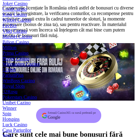
Joker Casino
Cazinourile licențiate în România oferă astfel de bonusuri cu diverse
ContiCazino
ocazii: la înregistrare, la verificarea conturilor, ca recompense pentru
King Casino
activitate, premii extra în cadrul turneelor de sloturi, la momente
Winbet Cazino
aniversare (bonus de ziua ta), sau pentru reactivare. În materialul
FavBet
care urmează vom încerca să înțelegem cât mai bine cum putem
Vlad Cazino
profita de bonusuri fără rulaj.
Maxbet Cazino
Bilion Casino
Million
Prima Casino
Player Casino
Winmasters Cazino
12xbet
PariuriPlus
WinBoss Cazino
Royal Slots
32Roșu
Pokerstars Casino
Unibet Cazino
Winner
Setează Cazino365 ca sursă preferată pe
Spin
Google
Hotspins
Luck Casino
Casa Pariurilor
Care sunt cele mai bune bonusuri fără
Win2