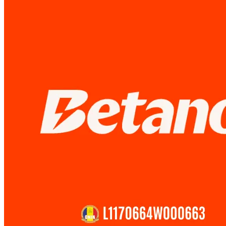
5 august 2026 12:40
Cursa Lunară de la Zinx îți aduce până la 600
de monede, pe care le poți converti în bonusuri
Citește mai mult