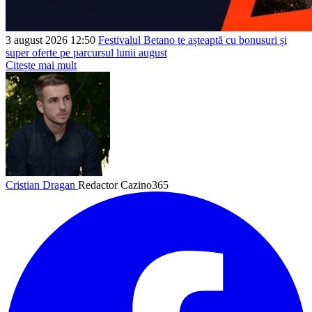
3 august 2026 12:50
Festivalul Betano te așteaptă cu bonusuri și
super oferte pe parcursul lunii august
Citește mai mult
Cristian Dragan
Redactor Cazino365