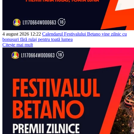
4 august 2026 12:22
Calendarul Festivalului Betano vine zilnic cu
bonusuri fără rulaj pentru toată lumea
Citește mai mult