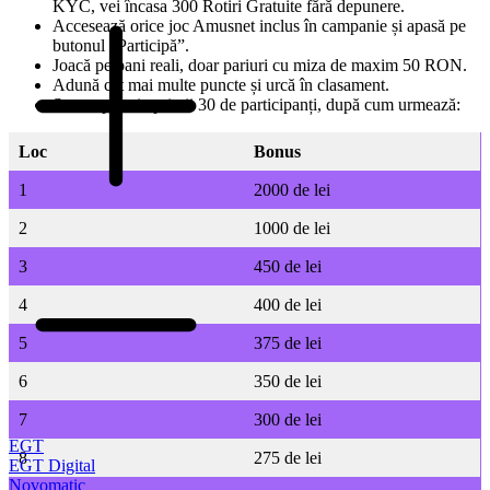
KYC, vei încasa 300 Rotiri Gratuite fără depunere.
Accesează orice joc Amusnet inclus în campanie și apasă pe
butonul „Participă”.
Joacă pe bani reali, doar pariuri cu miza de maxim 50 RON.
Adună cât mai multe puncte și urcă în clasament.
Se vor premia primii 30 de participanți, după cum urmează:
Loc
Bonus
1
2000 de lei
2
1000 de lei
3
450 de lei
4
400 de lei
5
375 de lei
6
350 de lei
7
300 de lei
EGT
8
275 de lei
EGT Digital
Novomatic