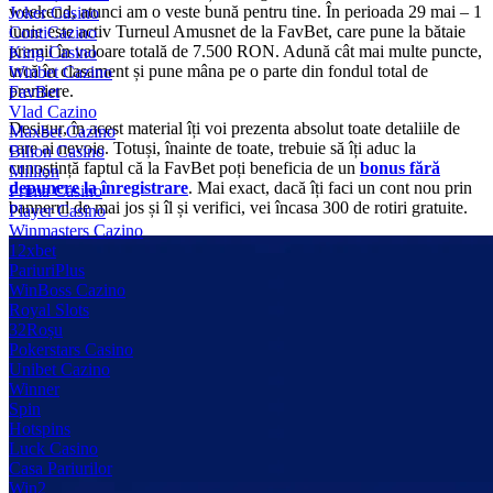
weekend, atunci am o veste bună pentru tine. În perioada 29 mai – 1
Joker Casino
iunie este activ Turneul Amusnet de la FavBet, care pune la bătaie
ContiCazino
premii în valoare totală de 7.500 RON. Adună cât mai multe puncte,
King Casino
urcă în clasament și pune mâna pe o parte din fondul total de
Winbet Cazino
premiere.
FavBet
Vlad Cazino
Desigur, în acest material îți voi prezenta absolut toate detaliile de
Maxbet Cazino
care ai nevoie. Totuși, înainte de toate, trebuie să îți aduc la
Bilion Casino
cunoștință faptul că la FavBet poți beneficia de un
bonus fără
Million
depunere la înregistrare
. Mai exact, dacă îți faci un cont nou prin
Prima Casino
bannerul de mai jos și îl și verifici, vei încasa 300 de rotiri gratuite.
Player Casino
Winmasters Cazino
12xbet
PariuriPlus
WinBoss Cazino
Royal Slots
32Roșu
Pokerstars Casino
Unibet Cazino
Winner
Spin
Hotspins
Luck Casino
Casa Pariurilor
Win2