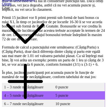
doar în acest mod se va lua în considerare punctajul tău. Dacă omiți
Oferte
acest pas, vei juca degeaba, astfel că nu vei acumula puncte și,
Ghid
implicit, nu vei urca în clasament.
Primii 15 jucători vor fi primi premii sub formă de bani bonus cu
rulaj X1, în timp ce jucătorilor de pe locurile 16-30 li se vor acorda
bonusuri sub formă de Rotiri Gratuite. Bonusurile se vor credita în
maxim 3 zile lucrătoare, iar acestea trebuie acceptate în termen de 24
de ore. De asemenea, rulajul bonusului trebuie îndeplinit în maxim
72 de ore de la activare.
Formula de calcul a punctajului este următoarea: (Câștig/Pariu) x
(Câștig-Pariu), doar dacă diferența dintre câștig și pariu este egală
sau mai mare de 1.01 ori valoarea pariului plasat. Ca să înțelegi mai
bine, îți voi arăta un exemplu: pentru un pariu de 1 leu și câștig de 3
lei, se vor acumula 6 puncte, conform formulei (3/1) x (3-1) + 6.
În plus, jucătorii participanți pot acumula puncte în funcție de
numărul de runde necâștigătoare, conform tabelului de mai jos:
1 – 3 runde necâștigătoare
0 puncte
4 – 5 runde necâștigătoare
5 puncte
6 – 7 runde necâștigătoare
10 puncte