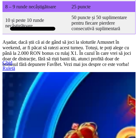
8 – 9 runde necâștigătoare
25 puncte
50 puncte și 50 suplimentare
10 și peste 10 runde
pentru fiecare pierdere
necâștigătoare
consecutivă suplimentară
Așadar, dacă știi că ai de gând să joci la sloturile Amusnet în
weekend, ar fi păcat să ratezi acest turneu. Totuși, te poți alege cu
până la 2.000 RON bonus cu rulaj X1. În cazul în care vrei să joci
doar de distracție, fără să riști banii tăi, atunci profită doar de
Ghid
bonusul fără depunere FavBet. Vezi mai jos despre ce este vorba!
Ruletă
Blackjack
Păcănele
Poker
Bingo
Loto
Baccarat
Jocuri cu cărți
Rummy
Table
Live
Blog