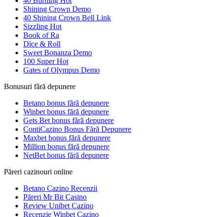
40 Burning Hot
Shining Crown Demo
40 Shining Crown Bell Link
Sizzling Hot
Book of Ra
Dice & Roll
Sweet Bonanza Demo
100 Super Hot
Gates of Olympus Demo
Bonusuri fără depunere
Betano bonus fără depunere
Winbet bonus fără depunere
Gets Bet bonus fără depunere
ContiCazino Bonus Fără Depunere
Maxbet bonus fără depunere
Million bonus fără depunere
NetBet bonus fără depunere
Păreri cazinouri online
Betano Cazino Recenzii
Păreri Mr Bit Casino
Review Unibet Cazino
Recenzie Winbet Cazino