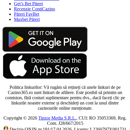
Get’s Bet Păreri
Recenzie ContiCazino
Păreri FavBet
Maxbet Păreri
Politica linkurilor: Vă rugăm să rețineți că unele linkuri de pe
Cazino365.ro sunt linkuri de afiliere. Este posibil să primim un
comision, fără costuri suplimentare pentru dvs., dacă faceți clic pe
linkurile noastre externe și deschideți un cont la unul dintre
cazinourile online menționate.
Copyright © 2026
Tipzor Media S.R.L.
, CUI: RO 35053369, Reg.
Com. J28/667/2015
Decizia ONJN nr.191/17.04.2026, Licenta: L2260797Y001731