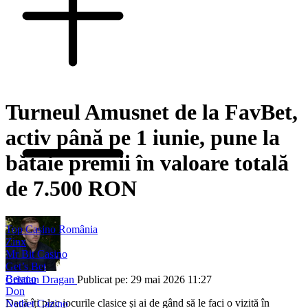
Turneul Amusnet de la FavBet,
activ până pe 1 iunie, pune la
bătaie premii în valoare totală
de 7.500 RON
Top Casino România
Zinx
Mr Bit Casino
Get’s Bet
Betano
Cristian Dragan
Publicat pe: 29 mai 2026 11:27
Don
Dacă îți plac jocurile clasice și ai de gând să le faci o vizită în
Netbet Cazino