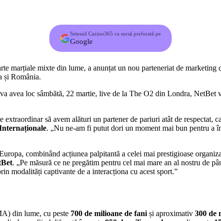
Setează Cazino365 ca sursă preferată pe
Google
e marțiale mixte din lume, a anunțat un nou parteneriat de marketing cu
ia și România.
 va avea loc sâmbătă, 22 martie, live de la The O2 din Londra, NetBet v
 extraordinar să avem alături un partener de pariuri atât de respectat, c
Internaționale
. „Nu ne-am fi putut dori un moment mai bun pentru a în
uropa, combinând acțiunea palpitantă a celei mai prestigioase organizaț
tBet
. „Pe măsură ce ne pregătim pentru cel mai mare an al nostru de pân
in modalități captivante de a interacționa cu acest sport.”
MA) din lume, cu peste
700 de milioane de fani
și aproximativ
300 de 