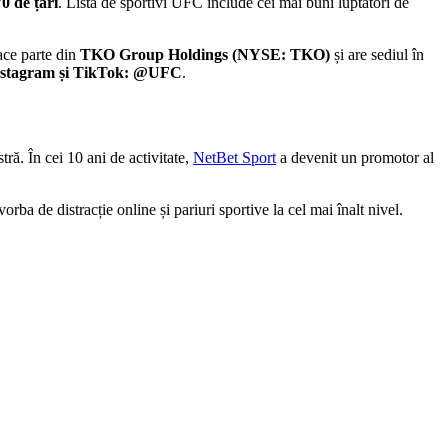
0 de țări
. Lista de sportivi UFC include cei mai buni luptători de
ace parte din
TKO Group Holdings (NYSE: TKO)
și are sediul în
nstagram și TikTok: @UFC
.
. În cei 10 ani de activitate,
NetBet Sport
a devenit un promotor al
rba de distracție online și pariuri sportive la cel mai înalt nivel.