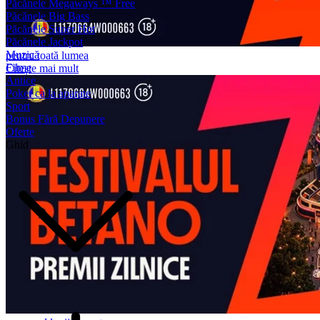
Păcănele Megaways ™ Free
Păcănele Big Bass
Păcănele Super Hot
Păcănele Jackpot
Muzică
pentru toată lumea
Filme
Citește mai mult
Antice
Poker ca la aparate
Sport
Bonus Fără Depunere
Oferte
Ghid