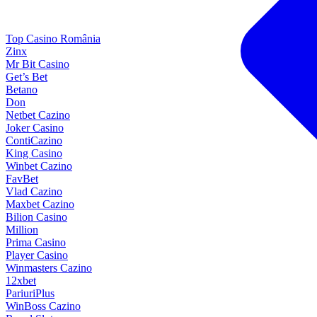
Top Casino România
Zinx
Mr Bit Casino
Get’s Bet
Betano
Don
Netbet Cazino
Joker Casino
ContiCazino
King Casino
Winbet Cazino
FavBet
Vlad Cazino
Maxbet Cazino
Bilion Casino
Million
Prima Casino
Player Casino
Winmasters Cazino
12xbet
PariuriPlus
WinBoss Cazino