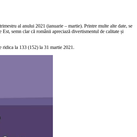
rimestru al anului 2021 (ianuarie – martie). Printre multe alte date, se
 Est, semn clar că românii apreciază divertismentul de calitate și
 ridica la 133 (152) la 31 martie 2021.