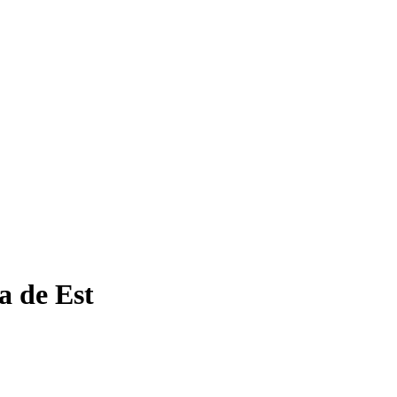
a de Est