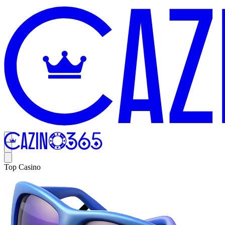
Top Casino