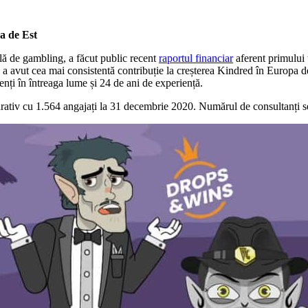
a de Est
lă de gambling, a făcut public recent
raportul financiar
aferent primului t
a avut cea mai consistentă contribuție la creșterea Kindred în Europa de
enți în întreaga lume și 24 de ani de experiență.
ativ cu 1.564 angajați la 31 decembrie 2020. Numărul de consultanți se