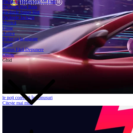
Păcănele Megaways ™ Free
Păcănele Big Bass
Păcănele Super Hot
Păcănele Jackpot
Muzică
Filme
Antice
Poker ca la aparate
Sport
Bonus Fără Depunere
Oferte
Ghid
le poți converti în bonusuri
Citește mai mult