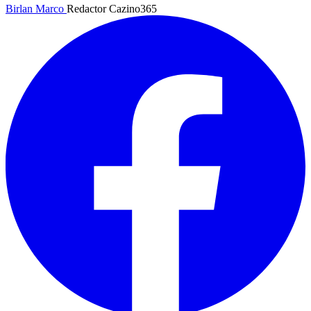
Birlan Marco
Redactor Cazino365