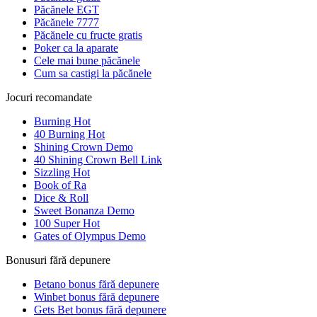
Păcănele EGT
Păcănele 7777
Păcănele cu fructe gratis
Poker ca la aparate
Cele mai bune păcănele
Cum sa castigi la păcănele
Jocuri recomandate
Burning Hot
40 Burning Hot
Shining Crown Demo
40 Shining Crown Bell Link
Sizzling Hot
Book of Ra
Dice & Roll
Sweet Bonanza Demo
100 Super Hot
Gates of Olympus Demo
Bonusuri fără depunere
Betano bonus fără depunere
Winbet bonus fără depunere
Gets Bet bonus fără depunere