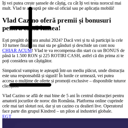
îți vei putea crește șansele de câștig, cu cât îți vei testa norocul mai
mult. Vlad te așteaptă pe site-ul oficial sau pe aplicația mobilă!
Vlad Cazino oferă premii și bonusuri
pentru toată lumea!
Ești pregătit de vara anului 2024? Dacă vrei și tu să participi la cele
10 turnee finale, nu mai sta pe gânduri și deschide un cont nou
CHIAR ACUM
! Vlad te va recompensa din start cu un BONUS de
până la 1.500 RON și 225 ROTIRI CASH, astfel că din prima zi te
poți considera un câștigător.
Simpaticul vampiraș te așteaptă într-un mediu plăcut, unde distracția
este una responsabilă și sigură! În lunile ce urmează, vei putea
accesa o mulțime de oferte și promoții exclusive – disponibile tuturor
clienților.
Vlad Cazino se află de mai bine de 5 ani în centrul distracției pentru
amatorii jocurilor de noroc din România. Platforma online cuprinde
cele mai tari sloturi noi, dar și un cazino cu dealieri live. Operatorul
face parte din grupul Kindred – un pilon al industriei globale.
EGT
EGT Digital
Novomatic