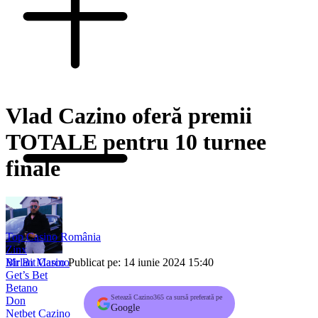
Vlad Cazino oferă premii
TOTALE pentru 10 turnee
finale
Top Casino România
Zinx
Birlan Marco
Publicat pe: 14 iunie 2024 15:40
Mr Bit Casino
Get’s Bet
Betano
Setează Cazino365 ca sursă preferată pe
Don
Google
Netbet Cazino