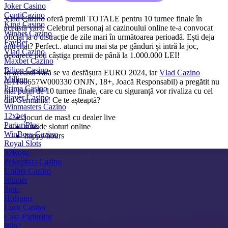
Joker Casino
ContiCazino
Vlad Cazino oferă premii TOTALE pentru 10 turnee finale în
King Casino
această vară. Celebrul personaj al cazinoului online te-a convocat
Winbet Cazino
oficial la o distracție de zile mari în următoarea perioadă. Ești deja
FavBet
antrenat? Perfect.. atunci nu mai sta pe gânduri și intră la joc,
Vlad Cazino
deoarece poți câștiga premii de până la 1.000.000 LEI!
Maxbet Cazino
Bilion Casino
În această vară se va desfășura EURO 2024, iar
Vlad Cazino
Million
(L1160657W000330 ONJN, 18+, Joacă Responsabil) a pregătit nu
Prima Casino
mai puțin de 10 turnee finale, care cu siguranță vor rivaliza cu cel
Player Casino
din Germania! Ce te așteaptă?
Winmasters Cazino
12xbet
jocuri de masă cu dealer live
PariuriPlus
sute de sloturi online
WinBoss Cazino
happy hours
Royal Slots
32Roșu
Pokerstars Casino
Unibet Cazino
Winner
Spin
Hotspins
Luck Casino
Casa Pariurilor
Win2