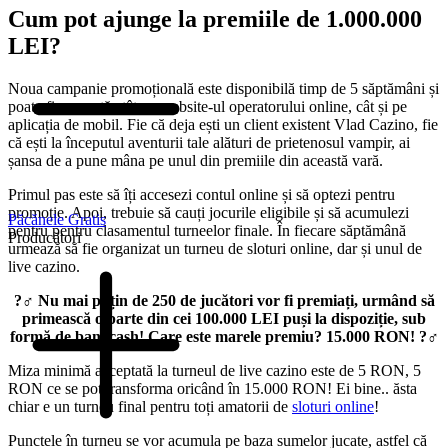
Cum pot ajunge la premiile de 1.000.000
LEI?
Noua campanie promoțională este disponibilă timp de 5 săptămâni și
poate fi accesată atât pe website-ul operatorului online, cât și pe
aplicația de mobil. Fie că deja ești un client existent Vlad Cazino, fie
că ești la începutul aventurii tale alături de prietenosul vampir, ai
șansa de a pune mâna pe unul din premiile din această vară.
Primul pas este să îți accesezi contul online și să optezi pentru
promoție. Apoi, trebuie să cauți jocurile eligibile și să acumulezi
Păcănele Gratis
pentru pentru clasamentul turneelor finale. În fiecare săptămână
Producători
urmează să fie organizat un turneu de sloturi online, dar și unul de
live cazino.
?‍♂️ Nu mai puțin de 250 de jucători vor fi premiați, urmând să
primească o parte din cei 100.000 LEI puși la dispoziție, sub
formă de bani cash! Care este marele premiu? 15.000 RON! ?‍♂️
Miza minimă acceptată la turneul de live cazino este de 5 RON, 5
RON ce se pot transforma oricând în 15.000 RON! Ei bine.. ăsta
chiar e un turneu final pentru toți amatorii de
sloturi online
!
Punctele în turneu se vor acumula pe baza sumelor jucate, astfel că