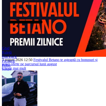
Ghid
Ruletă
Blackjack
3 august 2026 12:50
Festivalul Betano te așteaptă cu bonusuri și
Păcănele
super oferte pe parcursul lunii august
Poker
Citește mai mult
Bingo
Loto
Baccarat
Jocuri cu cărți
Rummy
Table
Live
Blog