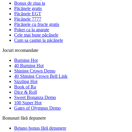
Bonus de ziua ta
Păcănele gratis
Păcănele EGT
Păcănele 7777
Păcănele cu fructe gratis
Poker ca la aparate
Cele mai bune păcănele
Cum sa castigi la păcănele
Jocuri recomandate
Burning Hot
40 Burning Hot
Shining Crown Demo
40 Shining Crown Bell Link
Sizzling Hot
Book of Ra
Dice & Roll
Sweet Bonanza Demo
100 Super Hot
Gates of Olympus Demo
Bonusuri fără depunere
Betano bonus fără depunere