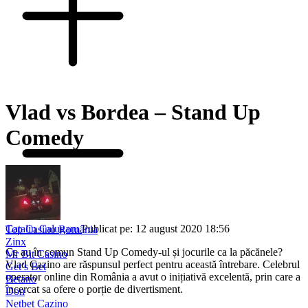
Vlad vs Bordea – Stand Up
Comedy
Catalin Calugaru
Publicat pe: 12 august 2020 18:56
Top Casino România
Zinx
Ce au în comun Stand Up Comedy-ul și jocurile ca la păcănele?
Mr Bit Casino
Vlad Cazino are răspunsul perfect pentru această întrebare. Celebrul
Get’s Bet
operator online din România a avut o inițiativă excelentă, prin care a
Betano
încercat sa ofere o porție de divertisment.
Don
Netbet Cazino