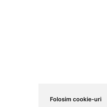
Folosim cookie-uri