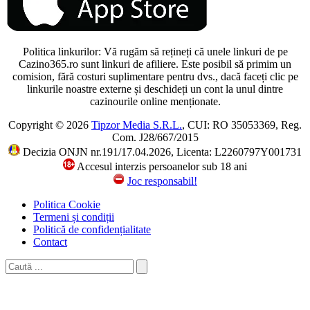
Politica linkurilor: Vă rugăm să rețineți că unele linkuri de pe
Cazino365.ro sunt linkuri de afiliere. Este posibil să primim un
comision, fără costuri suplimentare pentru dvs., dacă faceți clic pe
linkurile noastre externe și deschideți un cont la unul dintre
cazinourile online menționate.
Copyright © 2026
Tipzor Media S.R.L.
, CUI: RO 35053369, Reg.
Com. J28/667/2015
Decizia ONJN nr.191/17.04.2026, Licenta: L2260797Y001731
Accesul interzis persoanelor sub 18 ani
Joc responsabil!
Politica Cookie
Termeni și condiții
Politică de confidențialitate
Contact