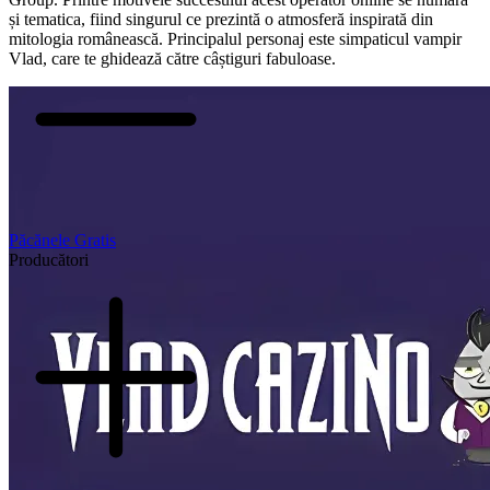
și tematica, fiind singurul ce prezintă o atmosferă inspirată din
mitologia românească. Principalul personaj este simpaticul vampir
Vlad, care te ghidează către câștiguri fabuloase.
Păcănele Gratis
Producători