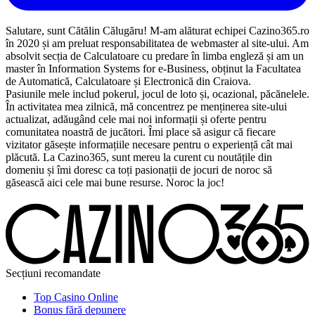
Salutare, sunt Cătălin Călugăru! M-am alăturat echipei Cazino365.ro
în 2020 și am preluat responsabilitatea de webmaster al site-ului. Am
absolvit secția de Calculatoare cu predare în limba engleză și am un
master în Information Systems for e-Business, obținut la Facultatea
de Automatică, Calculatoare și Electronică din Craiova.
Pasiunile mele includ pokerul, jocul de loto și, ocazional, păcănelele.
În activitatea mea zilnică, mă concentrez pe menținerea site-ului
actualizat, adăugând cele mai noi informații și oferte pentru
comunitatea noastră de jucători. Îmi place să asigur că fiecare
vizitator găsește informațiile necesare pentru o experiență cât mai
plăcută. La Cazino365, sunt mereu la curent cu noutățile din
domeniu și îmi doresc ca toți pasionații de jocuri de noroc să
găsească aici cele mai bune resurse. Noroc la joc!
Secțiuni recomandate
Top Casino Online
Bonus fără depunere