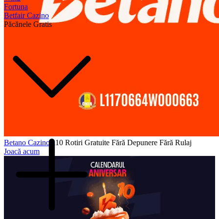
Fortuna
Betfair Cazino
Păcănele Gratis
Betano Cazino
110 Rotiri Gratuite Fără Depunere Fără Rulaj
Joacă acum