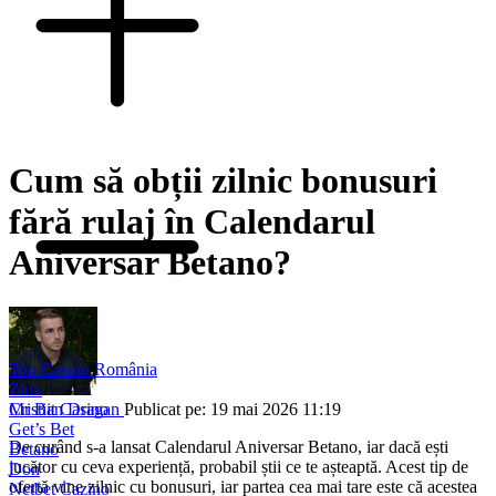
Cum să obții zilnic bonusuri
fără rulaj în Calendarul
Aniversar Betano?
Top Casino România
Zinx
Cristian Dragan
Publicat pe: 19 mai 2026 11:19
Mr Bit Casino
Get’s Bet
De curând s-a lansat Calendarul Aniversar Betano, iar dacă ești
Betano
jucător cu ceva experiență, probabil știi ce te așteaptă. Acest tip de
Don
ofertă vine zilnic cu bonusuri, iar partea cea mai tare este că acestea
Netbet Cazino