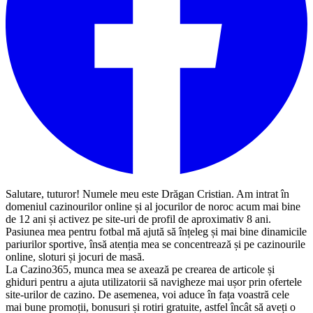
Salutare, tuturor! Numele meu este Drăgan Cristian. Am intrat în
domeniul cazinourilor online și al jocurilor de noroc acum mai bine
de 12 ani și activez pe site-uri de profil de aproximativ 8 ani.
Pasiunea mea pentru fotbal mă ajută să înțeleg și mai bine dinamicile
pariurilor sportive, însă atenția mea se concentrează și pe cazinourile
online, sloturi și jocuri de masă.
La Cazino365, munca mea se axează pe crearea de articole și
ghiduri pentru a ajuta utilizatorii să navigheze mai ușor prin ofertele
site-urilor de cazino. De asemenea, voi aduce în fața voastră cele
mai bune promoții, bonusuri și rotiri gratuite, astfel încât să aveți o