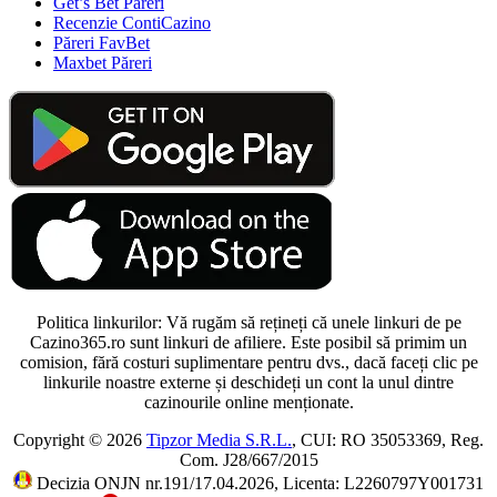
Get’s Bet Păreri
Recenzie ContiCazino
Păreri FavBet
Maxbet Păreri
Politica linkurilor: Vă rugăm să rețineți că unele linkuri de pe
Cazino365.ro sunt linkuri de afiliere. Este posibil să primim un
comision, fără costuri suplimentare pentru dvs., dacă faceți clic pe
linkurile noastre externe și deschideți un cont la unul dintre
cazinourile online menționate.
Copyright © 2026
Tipzor Media S.R.L.
, CUI: RO 35053369, Reg.
Com. J28/667/2015
Decizia ONJN nr.191/17.04.2026, Licenta: L2260797Y001731