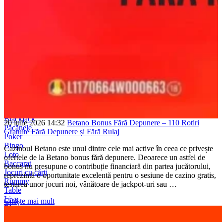
Ghid
Ruletă
Blackjack
20 iulie 2026 14:32
Betano Bonus Fără Depunere – 110 Rotiri
Păcănele
Gratuite Fără Depunere și Fără Rulaj
Poker
Bingo
Cazinoul Betano este unul dintre cele mai active în ceea ce privește
Loto
ofertele de la Betano bonus fără depunere. Deoarece un astfel de
Baccarat
bonus nu presupune o contribuție financiară din partea jucătorului,
Jocuri cu cărți
reprezintă o oportunitate excelentă pentru o sesiune de cazino gratis,
Rummy
testarea unor jocuri noi, vânătoare de jackpot-uri sau …
Table
Live
Citește mai mult
Blog
Citește și