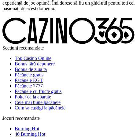
experiență de joc optimă. Îmi doresc să fiu un ghid util pentru toți cei
pasionați de acest domeniu.
Secțiuni recomandate
Top Casino Online
Bonus fără depunere
Bonus de ziua ta
Păcănele gratis
Păcănele EGT
Păcănele 7777
Păcănele cu fructe gratis
Poker ca la aparate
Cele mai bune păcănele
Cum sa castigi la păcănele
Jocuri recomandate
Burning Hot
40 Burning Hot