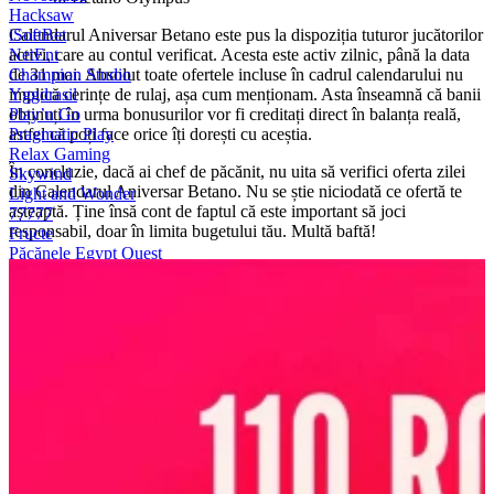
Hacksaw
Calendarul Aniversar Betano este pus la dispoziția tuturor jucătorilor
iSoftBet
activi, care au contul verificat. Acesta este activ zilnic, până la data
NetEnt
de 31 mai. Absolut toate ofertele incluse în cadrul calendarului nu
Champion Studio
implică cerințe de rulaj, așa cum menționam. Asta înseamnă că banii
Yggdrasil
obținuți în urma bonusurilor vor fi creditați direct în balanța reală,
Play’n Go
astfel că poți face orice îți dorești cu aceștia.
Pragmatic Play
Relax Gaming
În concluzie, dacă ai chef de păcănit, nu uita să verifici oferta zilei
Skywind
din Calendarul Aniversar Betano. Nu se știe niciodată ce ofertă te
Light and Wonder
așteaptă. Ține însă cont de faptul că este important să joci
77777
responsabil, doar în limita bugetului tău. Multă baftă!
Fructe
Păcănele Egypt Quest
Cumpara Speciale La Păcănele
Bonanza Păcănele
Păcănele Megaways ™ Free
Păcănele Big Bass
Păcănele Super Hot
Păcănele Jackpot
Muzică
Filme
Antice
Poker ca la aparate
Sport
Bonus Fără Depunere