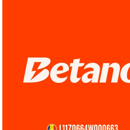
29 octombrie 2025 13:01
Cum se joacă Craps și care sunt pariurile
principale?