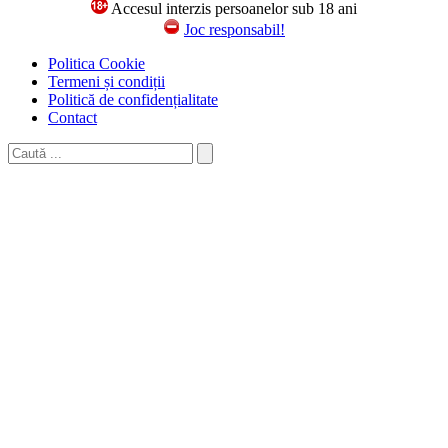
Accesul interzis persoanelor sub 18 ani
Joc responsabil!
Politica Cookie
Termeni și condiții
Politică de confidențialitate
Contact