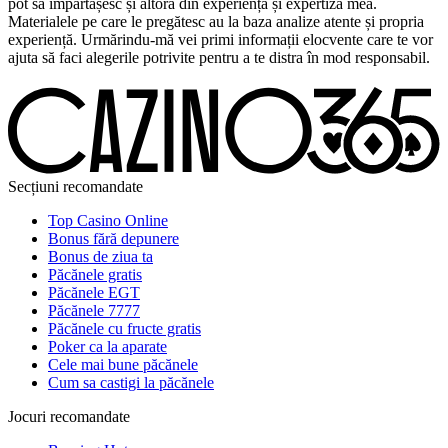
pot să împărtășesc și altora din experiența și expertiza mea.
Materialele pe care le pregătesc au la baza analize atente și propria
experiență. Urmărindu-mă vei primi informații elocvente care te vor
ajuta să faci alegerile potrivite pentru a te distra în mod responsabil.
Secțiuni recomandate
Top Casino Online
Bonus fără depunere
Bonus de ziua ta
Păcănele gratis
Păcănele EGT
Păcănele 7777
Păcănele cu fructe gratis
Poker ca la aparate
Cele mai bune păcănele
Cum sa castigi la păcănele
Jocuri recomandate