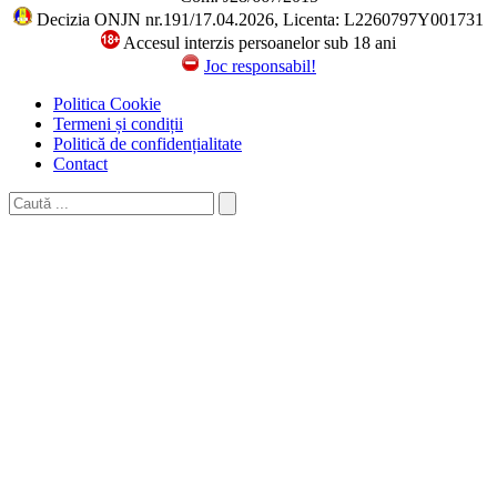
Decizia ONJN nr.191/17.04.2026, Licenta: L2260797Y001731
Accesul interzis persoanelor sub 18 ani
Joc responsabil!
Politica Cookie
Termeni și condiții
Politică de confidențialitate
Contact