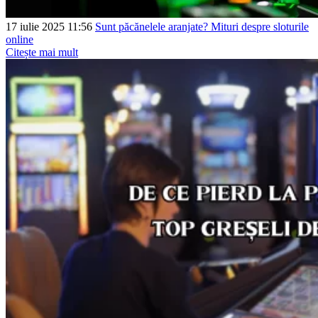
17 iulie 2025 11:56
Sunt păcănelele aranjate? Mituri despre sloturile
online
Citește mai mult