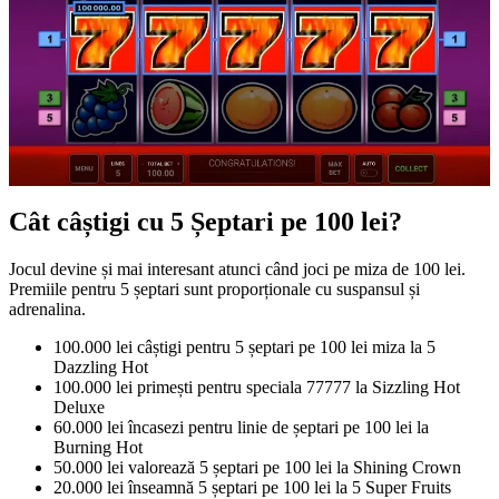
Cât câștigi cu 5 Șeptari pe 100 lei?
Jocul devine și mai interesant atunci când joci pe miza de 100 lei.
Premiile pentru 5 șeptari sunt proporționale cu suspansul și
adrenalina.
100.000 lei câștigi pentru 5 șeptari pe 100 lei miza la 5
Dazzling Hot
100.000 lei primești pentru speciala 77777 la Sizzling Hot
Deluxe
60.000 lei încasezi pentru linie de șeptari pe 100 lei la
Burning Hot
50.000 lei valorează 5 șeptari pe 100 lei la Shining Crown
20.000 lei înseamnă 5 șeptari pe 100 lei la 5 Super Fruits