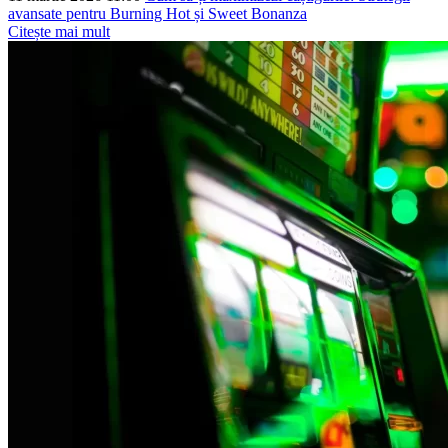
avansate pentru Burning Hot și Sweet Bonanza
Citește mai mult