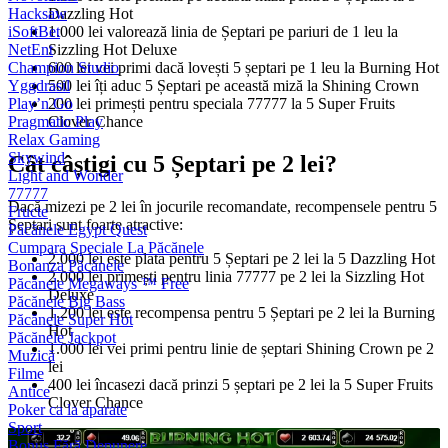
Dazzling Hot
Hacksaw
1.000 lei valorează linia de Șeptari pe pariuri de 1 leu la
iSoftBet
Sizzling Hot Deluxe
NetEnt
600 lei vei primi dacă lovești 5 șeptari pe 1 leu la Burning Hot
Champion Studio
500 lei îți aduc 5 Șeptari pe această miză la Shining Crown
Yggdrasil
200 lei primești pentru speciala 77777 la 5 Super Fruits
Play’n Go
Clover Chance
Pragmatic Play
Relax Gaming
Skywind
Cât câștigi cu 5 Șeptari pe 2 lei?
Light and Wonder
77777
Dacă mizezi pe 2 lei în jocurile recomandate, recompensele pentru 5
Fructe
Șeptari sunt foarte atractive:
Păcănele Egypt Quest
Cumpara Speciale La Păcănele
2.000 lei este plata pentru 5 Șeptari pe 2 lei la 5 Dazzling Hot
Bonanza Păcănele
2.000 lei primești pentru linia 77777 pe 2 lei la Sizzling Hot
Păcănele Megaways ™ Free
Deluxe
Păcănele Big Bass
1.200 lei este recompensa pentru 5 Șeptari pe 2 lei la Burning
Păcănele Super Hot
Hot
Păcănele Jackpot
1.000 lei vei primi pentru linie de șeptari Shining Crown pe 2
Muzică
lei
Filme
400 lei încasezi dacă prinzi 5 șeptari pe 2 lei la 5 Super Fruits
Antice
Clover Chance
Poker ca la aparate
Sport
Bonus Fără Depunere