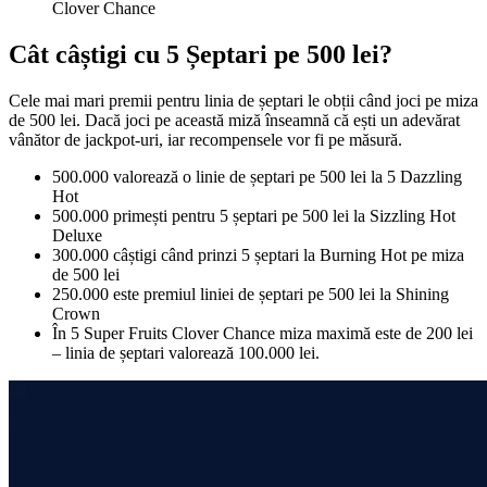
Clover Chance
Cât câștigi cu 5 Șeptari pe 500 lei?
Cele mai mari premii pentru linia de șeptari le obții când joci pe miza
de 500 lei. Dacă joci pe această miză înseamnă că ești un adevărat
vânător de jackpot-uri, iar recompensele vor fi pe măsură.
500.000 valorează o linie de șeptari pe 500 lei la 5 Dazzling
Hot
500.000 primești pentru 5 șeptari pe 500 lei la Sizzling Hot
Deluxe
300.000 câștigi când prinzi 5 șeptari la Burning Hot pe miza
de 500 lei
250.000 este premiul liniei de șeptari pe 500 lei la Shining
Crown
În 5 Super Fruits Clover Chance miza maximă este de 200 lei
– linia de șeptari valorează 100.000 lei.