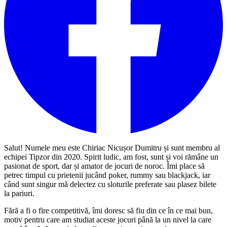
Salut! Numele meu este Chiriac Nicușor Dumitru și sunt membru al
echipei Tipzor din 2020. Spirit ludic, am fost, sunt și voi rămâne un
pasionat de sport, dar și amator de jocuri de noroc. Îmi place să
petrec timpul cu prietenii jucând poker, rummy sau blackjack, iar
când sunt singur mă delectez cu sloturile preferate sau plasez bilete
la pariuri.
Fără a fi o fire competitivă, îmi doresc să fiu din ce în ce mai bun,
motiv pentru care am studiat aceste jocuri până la un nivel la care