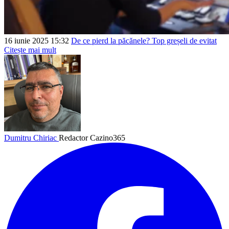
16 iunie 2025 15:32
De ce pierd la păcănele? Top greșeli de evitat
Citește mai mult
Dumitru Chiriac
Redactor Cazino365