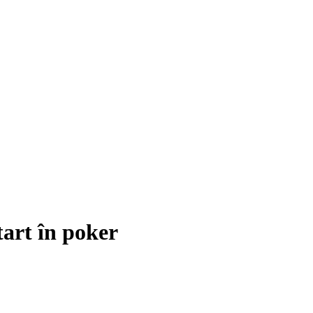
tart în poker