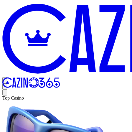
Top Casino