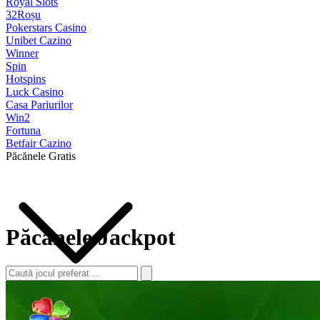
Royal Slots
32Roșu
Pokerstars Casino
Unibet Cazino
Winner
Spin
Hotspins
Luck Casino
Casa Pariurilor
Win2
Fortuna
Betfair Cazino
Păcănele Gratis
Păcănele Jackpot