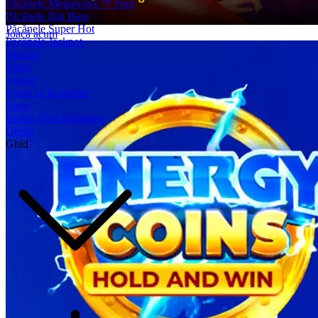
Păcănele Megaways ™ Free
Păcănele Big Bass
Păcănele Super Hot
Joacă acum
Păcănele Jackpot
Muzică
Filme
Antice
Poker ca la aparate
Sport
Bonus Fără Depunere
Oferte
Ghid