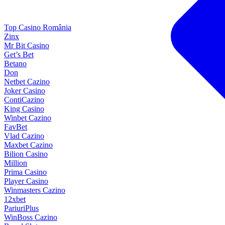
Top Casino România
Zinx
Mr Bit Casino
Get’s Bet
Betano
Don
Netbet Cazino
Joker Casino
ContiCazino
King Casino
Winbet Cazino
FavBet
Vlad Cazino
Maxbet Cazino
Bilion Casino
Million
Prima Casino
Player Casino
Winmasters Cazino
12xbet
PariuriPlus
WinBoss Cazino