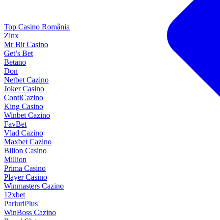
Top Casino România
Zinx
Mr Bit Casino
Get’s Bet
Betano
Don
Netbet Cazino
Joker Casino
ContiCazino
King Casino
Winbet Cazino
FavBet
Vlad Cazino
Maxbet Cazino
Bilion Casino
Million
Prima Casino
Player Casino
Winmasters Cazino
12xbet
PariuriPlus
WinBoss Cazino