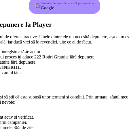
Setează Cazino365 ca sursă preferată pe
Google
depunere la Player
elul de oferte atractive. Unele dintre ele nu necesită depunere, așa cum 
lă, iar dacă vrei să le revendici, uite ce ai de făcut.
i înregistrează-te acum.
stui proces îți aduce 222 Rotiri Gratuite fără depunere.
atuite fără depunere.
VINERI11
.
n contul tău.
 să știi că este supusă unor termeni și condiții. Prin urmare, sfatul meu ar
i nevoie:
 activ și verificat.
adrul campaniei.
ltimele 365 de zile.