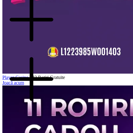
Player Casino
222 Rotiri Gratuite
Joacă acum