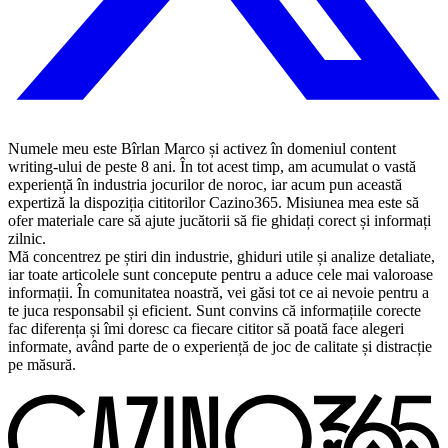
Numele meu este Bîrlan Marco și activez în domeniul content
writing-ului de peste 8 ani. În tot acest timp, am acumulat o vastă
experiență în industria jocurilor de noroc, iar acum pun această
expertiză la dispoziția cititorilor Cazino365. Misiunea mea este să
ofer materiale care să ajute jucătorii să fie ghidați corect și informați
zilnic.
Mă concentrez pe știri din industrie, ghiduri utile și analize detaliate,
iar toate articolele sunt concepute pentru a aduce cele mai valoroase
informații. În comunitatea noastră, vei găsi tot ce ai nevoie pentru a
te juca responsabil și eficient. Sunt convins că informațiile corecte
fac diferența și îmi doresc ca fiecare cititor să poată face alegeri
informate, având parte de o experiență de joc de calitate și distracție
pe măsură.