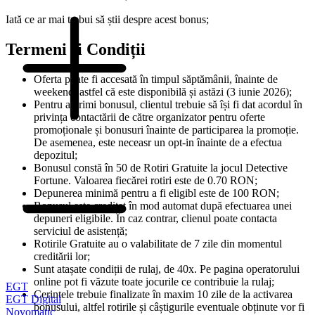
Iată ce ar mai trebui să știi despre acest bonus;
Termeni și Condiții
Oferta poate fi accesată în timpul săptămânii, înainte de
weekend, astfel că este disponibilă și astăzi (3 iunie 2026);
Pentru a primi bonusul, clientul trebuie să își fi dat acordul în
privința contactării de către organizator pentru oferte
promoționale și bonusuri înainte de participarea la promoție.
De asemenea, este neceasr un opt-in înainte de a efectua
depozitul;
Bonusul constă în 50 de Rotiri Gratuite la jocul Detective
Fortune. Valoarea fiecărei rotiri este de 0.70 RON;
Depunerea minimă pentru a fi eligibl este de 100 RON;
Bonusul este creditat în mod automat după efectuarea unei
depuneri eligibile. În caz contrar, clienul poate contacta
serviciul de asistență;
Rotirile Gratuite au o valabilitate de 7 zile din momentul
creditării lor;
Sunt atașate condiții de rulaj, de 40x. Pe pagina operatorului
online pot fi văzute toate jocurile ce contribuie la rulaj;
EGT
Cerințele trebuie finalizate în maxim 10 zile de la activarea
EGT Digital
bonusului, altfel rotirile și câștigurile eventuale obținute vor fi
Novomatic