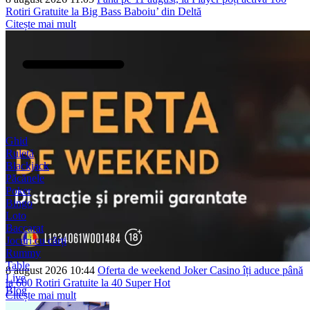
Rotiri Gratuite la Big Bass Baboiu’ din Deltă
Citește mai mult
Ghid
Ruletă
Blackjack
Păcănele
Poker
Bingo
Loto
Baccarat
Jocuri cu cărți
Rummy
Table
8 august 2026 10:44
Oferta de weekend Joker Casino îți aduce până
Live
la 600 Rotiri Gratuite la 40 Super Hot
Blog
Citește mai mult