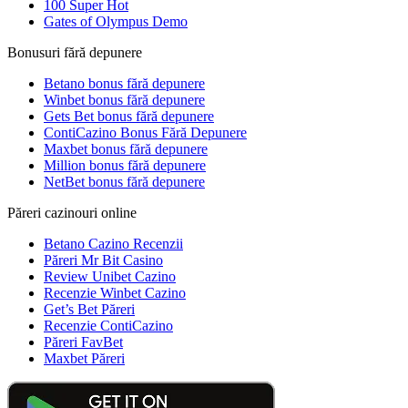
100 Super Hot
Gates of Olympus Demo
Bonusuri fără depunere
Betano bonus fără depunere
Winbet bonus fără depunere
Gets Bet bonus fără depunere
ContiCazino Bonus Fără Depunere
Maxbet bonus fără depunere
Million bonus fără depunere
NetBet bonus fără depunere
Păreri cazinouri online
Betano Cazino Recenzii
Păreri Mr Bit Casino
Review Unibet Cazino
Recenzie Winbet Cazino
Get’s Bet Păreri
Recenzie ContiCazino
Păreri FavBet
Maxbet Păreri