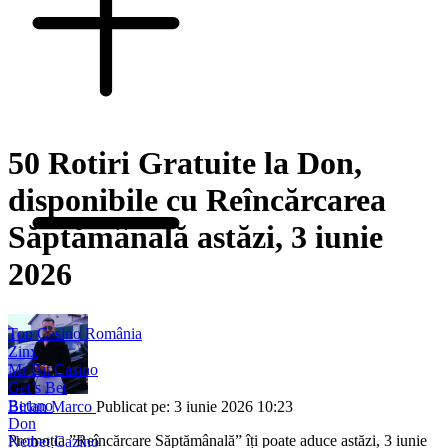
50 Rotiri Gratuite la Don,
disponibile cu Reîncărcarea
Săptămânală astăzi, 3 iunie
2026
Top Casino România
Zinx
Mr Bit Casino
Get’s Bet
Betano
Birlan Marco
Publicat pe: 3 iunie 2026 10:23
Don
Promoția ”Reîncărcare Săptămânală” îți poate aduce astăzi, 3 iunie
Netbet Cazino