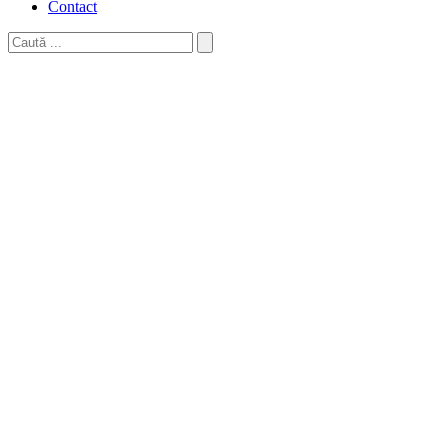
Contact