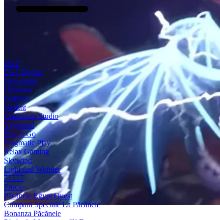
EGT
EGT Digital
Novomatic
Hacksaw
iSoftBet
NetEnt
Champion Studio
Yggdrasil
Play’n Go
Pragmatic Play
Relax Gaming
Skywind
Light and Wonder
77777
Fructe
Păcănele Egypt Quest
Cumpara Speciale La Păcănele
Bonanza Păcănele