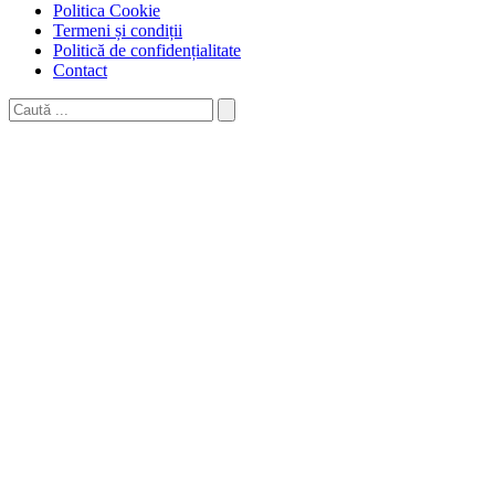
Politica Cookie
Termeni și condiții
Politică de confidențialitate
Contact