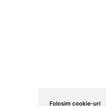
Folosim cookie-uri