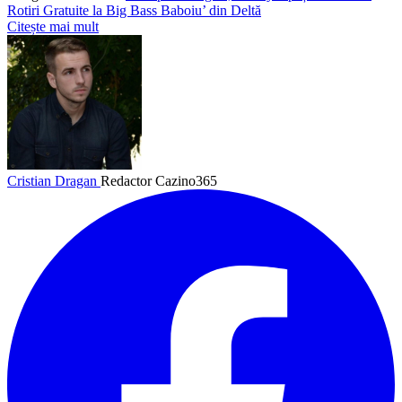
Rotiri Gratuite la Big Bass Baboiu’ din Deltă
Citește mai mult
Cristian Dragan
Redactor Cazino365