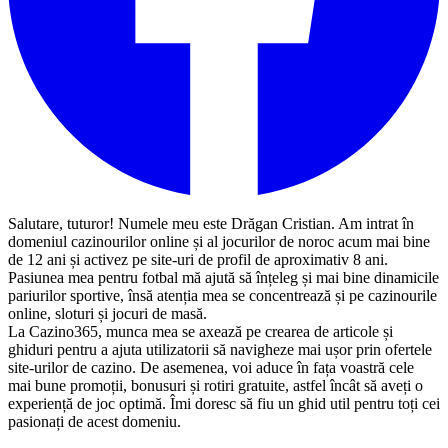
Salutare, tuturor! Numele meu este Drăgan Cristian. Am intrat în
domeniul cazinourilor online și al jocurilor de noroc acum mai bine
de 12 ani și activez pe site-uri de profil de aproximativ 8 ani.
Pasiunea mea pentru fotbal mă ajută să înțeleg și mai bine dinamicile
pariurilor sportive, însă atenția mea se concentrează și pe cazinourile
online, sloturi și jocuri de masă.
La Cazino365, munca mea se axează pe crearea de articole și
ghiduri pentru a ajuta utilizatorii să navigheze mai ușor prin ofertele
site-urilor de cazino. De asemenea, voi aduce în fața voastră cele
mai bune promoții, bonusuri și rotiri gratuite, astfel încât să aveți o
experiență de joc optimă. Îmi doresc să fiu un ghid util pentru toți cei
pasionați de acest domeniu.