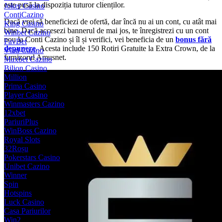
este pusă la dispoziția tuturor clienților.
Joker Casino
ContiCazino
Dacă vrei să beneficiezi de ofertă, dar încă nu ai un cont, cu atât mai
King Casino
bine. Dacă accesezi bannerul de mai jos, te înregistrezi cu un cont
Winbet Cazino
nou la Conti Cazino și îl și verifici, vei beneficia de un
bonus fără
FavBet
depunere
. Acesta include 150 Rotiri Gratuite la Extra Crown, de la
Vlad Cazino
furnizorul Amusnet.
Maxbet Cazino
Bilion Casino
Million
Prima Casino
Player Casino
Winmasters Cazino
12xbet
PariuriPlus
WinBoss Cazino
Royal Slots
32Roșu
Pokerstars Casino
Unibet Cazino
Winner
Spin
Hotspins
Luck Casino
Casa Pariurilor
Win2