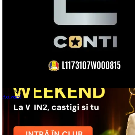
Oferte
Ghid
10 august 2026 11:06
Astăzi poți încasa 20 Rotiri Gratuite fără rulaj
în Calendarul Festivalului Betano
Citește mai mult
CAZINO!
Activează