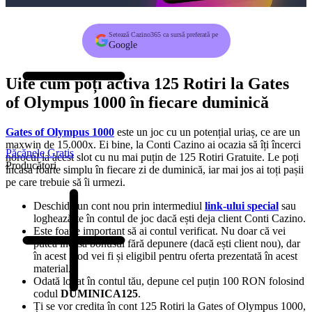
Setează Cazino365 ca sursă preferată pe
Google
Uite cum poți activa 125 Rotiri la Gates
of Olympus 1000 în fiecare duminică
Gates of Olympus 1000
este un joc cu un potențial uriaș, ce are un
maxwin de 15.000x. Ei bine, la Conti Cazino ai ocazia să îți încerci
Păcănele Gratis
norocul la acest slot cu nu mai puțin de 125 Rotiri Gratuite. Le poți
Producători
încasa foarte simplu în fiecare zi de duminică, iar mai jos ai toți pașii
pe care trebuie să îi urmezi.
Deschide un cont nou prin intermediul
link-ului special
sau
loghează-te în contul de joc dacă ești deja client Conti Cazino.
Este foarte important să ai contul verificat. Nu doar că vei
putea încasa bonusul fără depunere (dacă ești client nou), dar
în acest mod vei fi și eligibil pentru oferta prezentată în acest
material.
Odată logat în contul tău, depune cel puțin 100 RON folosind
codul
DUMINICA125
.
Ți se vor credita în cont 125 Rotiri la Gates of Olympus 1000,