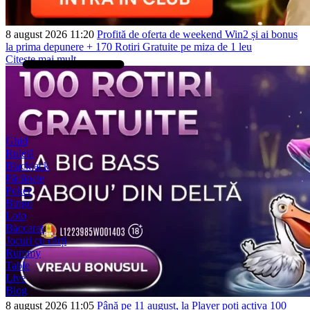
8 august 2026 11:20
Profită de oferta de weekend Win2 și ai bonus
la prima depunere + 170 Rotiri Gratuite pe miza de 1 leu
Citește mai mult
Ghid
Ruletă
Blackjack
Păcănele
Poker
Bingo
Loto
Baccarat
Jocuri cu cărți
Rummy
Table
Live
Blog
8 august 2026 11:05
Până pe 11 august, la Player poți activa 100