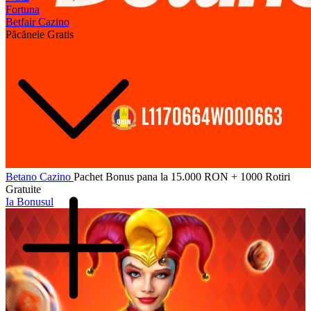
Fortuna
Betfair Cazino
Păcănele Gratis
Betano Cazino
Pachet Bonus pana la 15.000 RON + 1000 Rotiri
Gratuite
Ia Bonusul