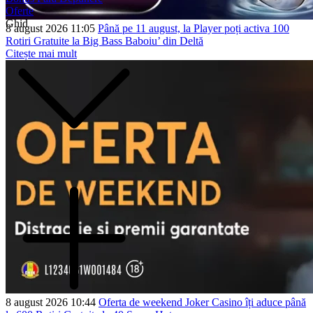
Oferte
Ghid
8 august 2026 11:05
Până pe 11 august, la Player poți activa 100
Rotiri Gratuite la Big Bass Baboiu’ din Deltă
Citește mai mult
8 august 2026 10:44
Oferta de weekend Joker Casino îți aduce până