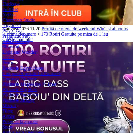
Hacksaw
iSoftBet
NetEnt
Champion Studio
Yggdrasil
8 august 2026 11:20
Profită de oferta de weekend Win2 și ai bonus
Play’n Go
la prima depunere + 170 Rotiri Gratuite pe miza de 1 leu
Pragmatic Play
Citește mai mult
Relax Gaming
Skywind
Light and Wonder
77777
Fructe
Păcănele Egypt Quest
Cumpara Speciale La Păcănele
Bonanza Păcănele
Păcănele Megaways ™ Free
Păcănele Big Bass
Păcănele Super Hot
Păcănele Jackpot
Muzică
Filme
Antice
Poker ca la aparate
Sport
Bonus Fără Depunere