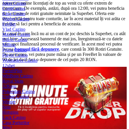
operatorii online licențiați de top au venit cu oferte extrem de
Joker Casino
interesante. De exemplu, astăzi, după ora 12:00, vei putea beneficia
ContiCazino
de 5 minute de rotiri gratuite neimitate la Superbet. Oferta este
King Casino
disponibilă pentru toate conturile, iar în acest material îți voi arăta ce
Winbet Cazino
trebuie să faci pentru a beneficia de aceasta.
FavBet
Vlad Cazino
În cazul în care încă nu ai un cont de joc deschis la Superbet, cu atât
Maxbet Cazino
mai bine. Accesează bannerul de mai jos, înregistrează-te cu datele
Bilion Casino
tale, apoi finalizează procesul de verificare. În acest mod vei putea
Million
încasa
bonusul fără depunere
, care constă în 300 Rotiri Gratuite.
Prima Casino
De asemenea, vei putea pune mâna și pe un FreeBet în valoare de
Player Casino
90 de lei dacă faci o depunere de cel puțin 20 RON.
Winmasters Cazino
12xbet
PariuriPlus
WinBoss Cazino
Royal Slots
32Roșu
Pokerstars Casino
Unibet Cazino
Winner
Spin
Hotspins
Luck Casino
Casa Pariurilor
Win2