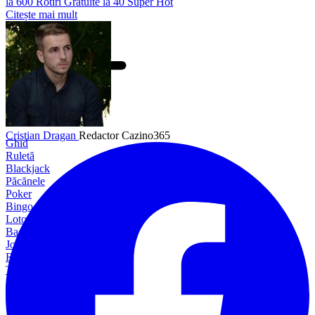
la 600 Rotiri Gratuite la 40 Super Hot
Citește mai mult
Cristian Dragan
Redactor Cazino365
Ghid
Ruletă
Blackjack
Păcănele
Poker
Bingo
Loto
Baccarat
Jocuri cu cărți
Rummy
Table
Live
Blog