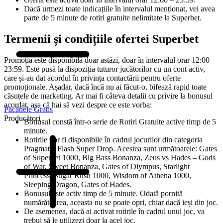
Dacă urmezi toate indicațiile în intervalul menționat, vei avea
parte de 5 minute de rotiri gratuite nelimitate la Superbet.
Termenii și condițiile ofertei Superbet
Promoția este disponibilă doar astăzi, doar în intervalul orar 12:00 –
23:59. Este pusă la dispoziția tuturor jucătorilor cu un cont activ,
care și-au dat acordul în privința contactării pentru oferte
promoționale. Așadar, dacă încă nu ai făcut-o, bifează rapid toate
căsuțele de marketing. Ar mai fi câteva detalii cu privire la bonusul
acordat, așa că hai să vezi despre ce este vorba:
Păcănele Gratis
Producători
Bonusul constă într-o serie de Rotiri Gratuite active timp de 5
minute.
Rotirile vor fi disponibile în cadrul jocurilor din categoria
Pragmatic Flash Super Drop. Acestea sunt următoarele: Gates
of Superbet 1000, Big Bass Bonanza, Zeus vs Hades – Gods
of War, Sweet Bonanza, Gates of Olympus, Starlight
Princess, Sugar Rush 1000, Wisdom of Athena 1000,
Sleeping Dragon, Gates of Hades.
Bonusul este activ timp de 5 minute. Odată pornită
numărătoarea, aceasta nu se poate opri, chiar dacă ieși din joc.
De asemenea, dacă ai activat rotirile în cadrul unul joc, va
trebui să le utilizezi doar la acel joc.