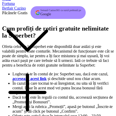
Fortuna
Betfair Cazino
Setează Cazino365 ca sursă preferată pe
Păcănele Gratis
Google
Cum profiți de rotiri gratuite nelimitate
la Superbet?
Oferta celor de la Superbet este disponibilă doar astăzi și este
valabilă pentru toate conturile. Mecanismul de funcționare este cât se
poate de simplu, iar pentru a îți face misiunea și mai ușoară, îți voi
arăta exact pașii pe care trebuie să îi urmezi. Iată ce trebuie să faci
pentru a beneficia de rotiri gratuite nelimitate la Superbet:
Loghează-te în contul de joc Superbet sau, dacă este cazul,
accesează acest link
și deschide unul nou chiar acum.
În cazul în care tocmai te-ai înregistrat, nu uita să îți verifici
contul. Doar în acest mod vei putea încasa bonusul fără
depunere.
Dacă totul este în regulă cu contul tău, accesează secțiunea de
„Promoții și Bonusuri”.
Mergi apoi la rubrica „Promoții”, apasă pe butonul „Înscrie-te
acum” și dă click pe butonul „Confirm”.
Oferta este activă doar în intervalul orar 12:00 – 23:59.