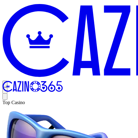
Top Casino