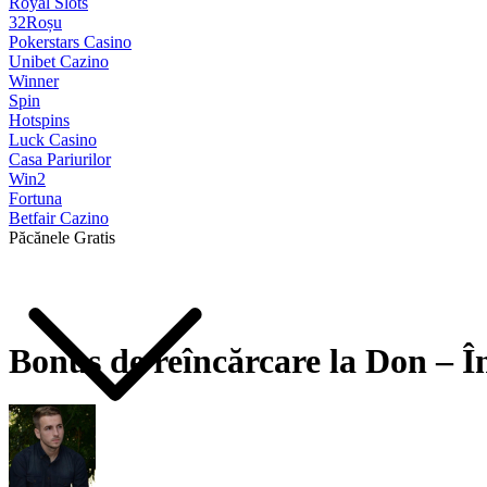
Royal Slots
32Roșu
Pokerstars Casino
Unibet Cazino
Winner
Spin
Hotspins
Luck Casino
Casa Pariurilor
Win2
Fortuna
Betfair Cazino
Păcănele Gratis
Bonus de reîncărcare la Don – Î