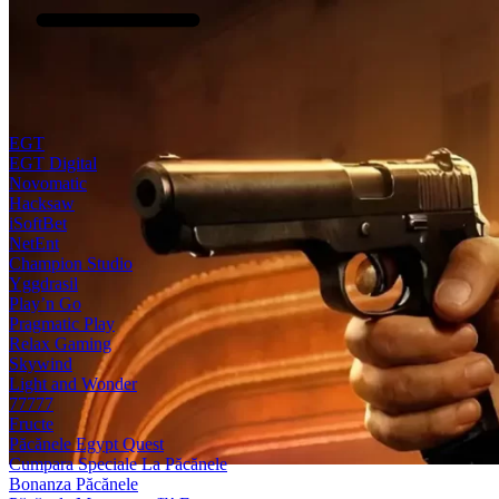
EGT
EGT Digital
Novomatic
Hacksaw
iSoftBet
NetEnt
Champion Studio
Yggdrasil
Play’n Go
Pragmatic Play
Relax Gaming
Skywind
Light and Wonder
77777
Fructe
Păcănele Egypt Quest
Cumpara Speciale La Păcănele
Bonanza Păcănele