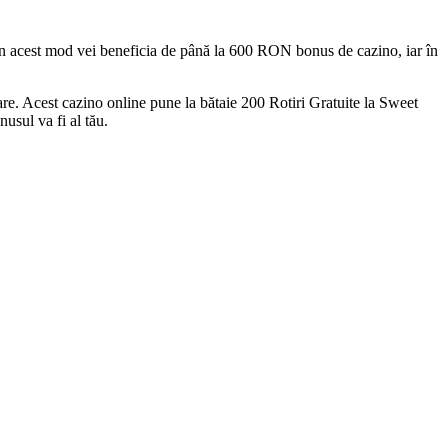
. În acest mod vei beneficia de până la 600 RON bonus de cazino, iar în
are. Acest cazino online pune la bătaie 200 Rotiri Gratuite la Sweet
usul va fi al tău.