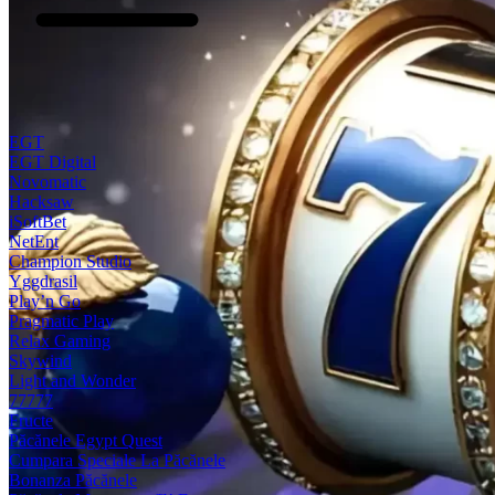
EGT
EGT Digital
Novomatic
Hacksaw
iSoftBet
NetEnt
Champion Studio
Yggdrasil
Play’n Go
Pragmatic Play
Relax Gaming
Skywind
Light and Wonder
77777
Fructe
Păcănele Egypt Quest
Cumpara Speciale La Păcănele
Bonanza Păcănele