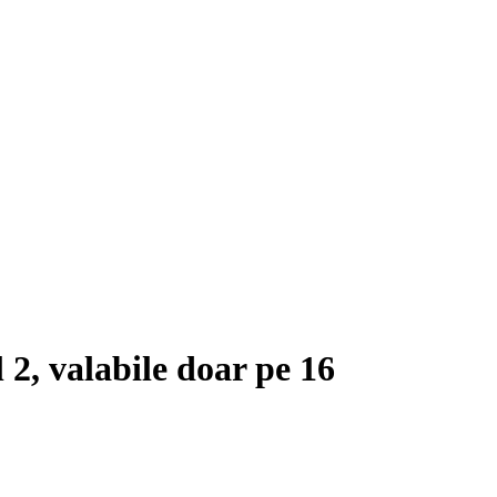
2, valabile doar pe 16