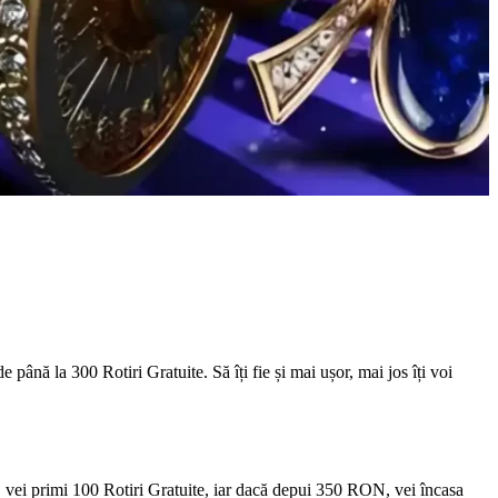
e până la 300 Rotiri Gratuite. Să îți fie și mai ușor, mai jos îți voi
.
ei primi 100 Rotiri Gratuite, iar dacă depui 350 RON, vei încasa