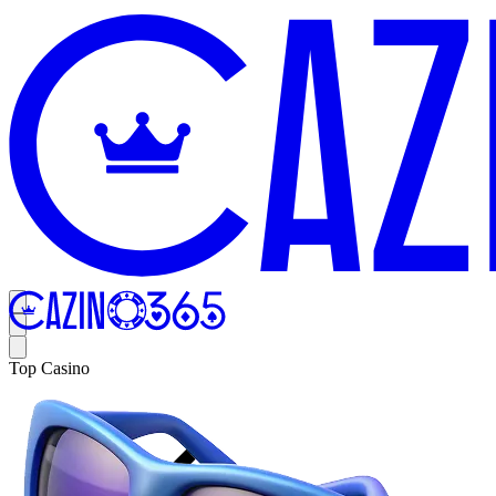
Top Casino