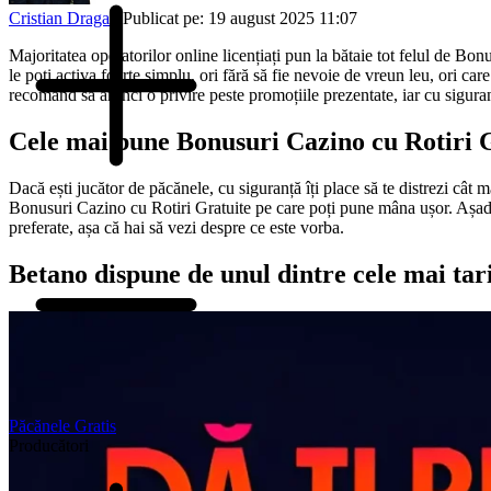
Cristian Dragan
Publicat pe: 19 august 2025 11:07
Majoritatea operatorilor online licențiați pun la bătaie tot felul de Bon
le poți activa foarte simplu, ori fără să fie nevoie de vreun leu, ori care 
recomand să arunci o privire peste promoțiile prezentate, iar cu siguran
Cele mai bune Bonusuri Cazino cu Rotiri Gr
Dacă ești jucător de păcănele, cu siguranță îți place să te distrezi cât 
Bonusuri Cazino cu Rotiri Gratuite pe care poți pune mâna ușor. Așadar, 
preferate, așa că hai să vezi despre ce este vorba.
Betano dispune de unul dintre cele mai tar
Păcănele Gratis
Producători