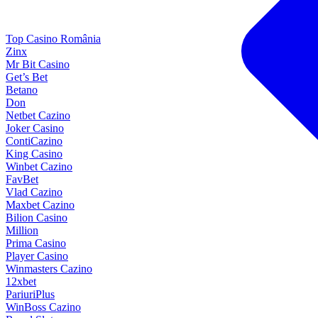
Top Casino România
Zinx
Mr Bit Casino
Get’s Bet
Betano
Don
Netbet Cazino
Joker Casino
ContiCazino
King Casino
Winbet Cazino
FavBet
Vlad Cazino
Maxbet Cazino
Bilion Casino
Million
Prima Casino
Player Casino
Winmasters Cazino
12xbet
PariuriPlus
WinBoss Cazino