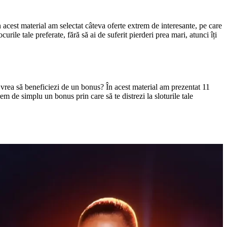
n acest material am selectat câteva oferte extrem de interesante, pe care
curile tale preferate, fără să ai de suferit pierderi prea mari, atunci îți
 ai vrea să beneficiezi de un bonus? În acest material am prezentat 11
m de simplu un bonus prin care să te distrezi la sloturile tale