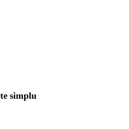
rte simplu