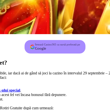
Setează Cazino365 ca sursă preferată pe
Google
et?
le, iar dacă ai de gând să joci la cazino în intervalul 29 septembrie – 2 
faci:
-ului special
.
 în acest fel vei încasa bonusul fără depunere.
at.
ă Rotiri Gratuite după cum urmează: