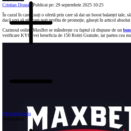
Cristian Dragan
Publicat pe: 29 septembrie 2025 10:25
În cazul în care cauți o ofertă prin care să dai un boost balanței tale, 
dacă vrei să știi cum poți profita de promoție, găsești în articol absolut 
Cazinoul online MaxBet se mândrește cu faptul că dispune de un
bon
verificare KYC, vei beneficia de 150 Rotiri Gratuite, iar partea cea ma
Păcănele Gratis
Producători