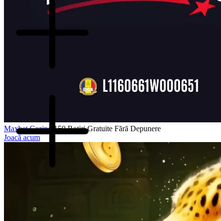
Maxbet Cazino
150 Rotiri Gratuite Fără Depunere
Joacă acum