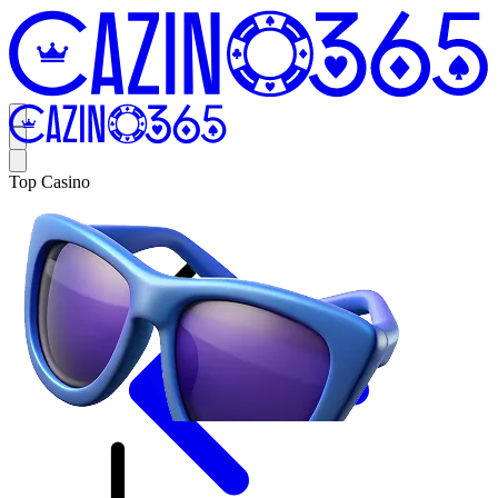
Top Casino