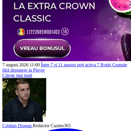
7 august 2026 11:00
Între 7 și 11 august poți activa 7 Rotiri Gratuite
fără depunere la Player
Citește mai mult
Cristian Dragan
Redactor Cazino365