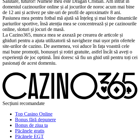
Salutare, tuturor! Numele meu este Drăgan Cristian. Am intrat în
domeniul cazinourilor online și al jocurilor de noroc acum mai bine
de 12 ani și activez pe site-uri de profil de aproximativ 8 ani.
Pasiunea mea pentru fotbal mă ajută să înțeleg și mai bine dinamicile
pariurilor sportive, însă atenția mea se concentrează și pe cazinourile
online, sloturi și jocuri de masă.
La Cazino365, munca mea se axează pe crearea de articole și
ghiduri pentru a ajuta utilizatorii să navigheze mai ușor prin ofertele
site-urilor de cazino. De asemenea, voi aduce în fața voastră cele
mai bune promoții, bonusuri și rotiri gratuite, astfel încât să aveți o
experiență de joc optimă. Îmi doresc să fiu un ghid util pentru toți cei
pasionați de acest domeniu.
Secțiuni recomandate
Top Casino Online
Bonus fără depunere
Bonus de ziua ta
Păcănele gratis
Păcănele EGT