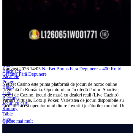
Ghid
Ruletă
5 august 2026 14:05
NetBet Bonus Fara Depunere – 400 Rotiri
Blackjack
Gratuite Fără Depunere
Păcănele
Poker
NetBet Casino este prima platformă de jocuri de noroc online
Bingo
licențiată în România. Operatorul are în ofertă Pariuri Sportive,
Loto
jocuri de Cazino, jocuri de masă cu dealeri reali (Live Cazino),
Baccarat
Pariuri Virtuale, Loto și Poker. Varietatea de jocuri disponibile au
Jocuri cu cărți
făcut din acest operator unul dintre favoriții jucătorilor români. Un
Rummy
…
Table
Live
Citește mai mult
Blog
Citește și