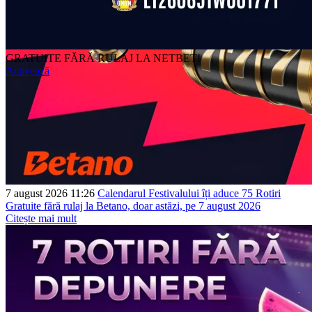
GRATUITE FĂRĂ RULAJ LA NETBET!
Activează
7 august 2026 11:26
Calendarul Festivalului îți aduce 75 Rotiri
Gratuite fără rulaj la Betano, doar astăzi, pe 7 august 2026
Citește mai mult