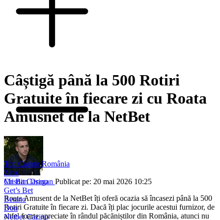
Câștigă până la 500 Rotiri
Gratuite în fiecare zi cu Roata
Amusnet de la NetBet
Top Casino România
Zinx
Cristian Dragan
Publicat pe: 20 mai 2026 10:25
Mr Bit Casino
Get’s Bet
Roata Amusent de la NetBet îți oferă ocazia să încasezi până la 500
Betano
Rotiri Gratuite în fiecare zi. Dacă îți plac jocurile acestui furnizor, de
Don
altfel foarte apreciate în rândul păcăniștilor din România, atunci nu
Netbet Cazino