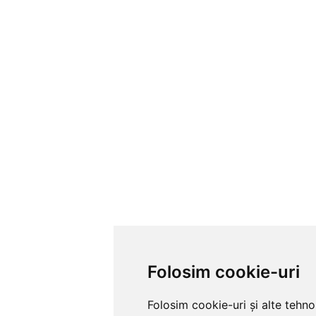
Folosim cookie-uri
Folosim cookie-uri și alte tehn