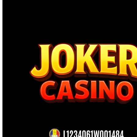
Oferte
Ghid
7 august 2026 12:13
Profită de oferta Charged Spins de la Mr Bit și
revendică până la 30 Rotiri Gratuite
Citește mai mult