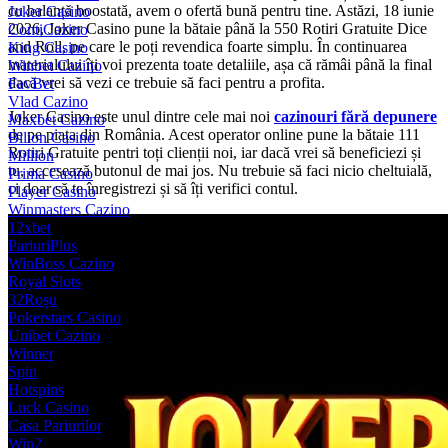
cu balanță boostată, avem o ofertă bună pentru tine. Astăzi, 18 iunie
Joker Casino
2026, Joker Casino pune la bătaie până la 550 Rotiri Gratuite Dice
ContiCazino
and Roll, pe care le poți revendica foarte simplu. În continuarea
King Casino
materialului îți voi prezenta toate detaliile, așa că rămâi până la final
Winbet Cazino
dacă vrei să vezi ce trebuie să faci pentru a profita.
FavBet
Vlad Cazino
Joker Casino este unul dintre cele mai noi
cazinouri fără depunere
Maxbet Cazino
de pe piața din România. Acest operator online pune la bătaie 111
Bilion Casino
Rotiri Gratuite pentri toți clienții noi, iar dacă vrei să beneficiezi și
Million
tu, accesează butonul de mai jos. Nu trebuie să faci nicio cheltuială,
Prima Casino
ci doar să te înregistrezi și să îți verifici contul.
Player Casino
Winmasters Cazino
12xbet
PariuriPlus
WinBoss Cazino
Royal Slots
32Roșu
Pokerstars Casino
Unibet Cazino
Winner
Spin
Hotspins
Luck Casino
Casa Pariurilor
Win2