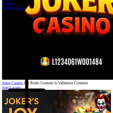
Fortuna
Betfair Cazino
Păcănele Gratis
Joker Casino
111 Rotiri Gratuite la Validarea Contului
Joacă acum