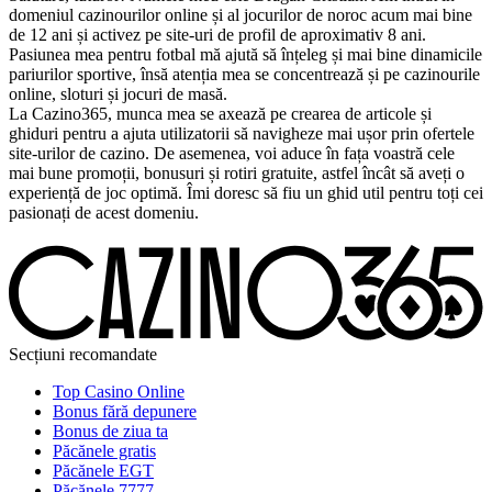
domeniul cazinourilor online și al jocurilor de noroc acum mai bine
de 12 ani și activez pe site-uri de profil de aproximativ 8 ani.
Pasiunea mea pentru fotbal mă ajută să înțeleg și mai bine dinamicile
pariurilor sportive, însă atenția mea se concentrează și pe cazinourile
online, sloturi și jocuri de masă.
La Cazino365, munca mea se axează pe crearea de articole și
ghiduri pentru a ajuta utilizatorii să navigheze mai ușor prin ofertele
site-urilor de cazino. De asemenea, voi aduce în fața voastră cele
mai bune promoții, bonusuri și rotiri gratuite, astfel încât să aveți o
experiență de joc optimă. Îmi doresc să fiu un ghid util pentru toți cei
pasionați de acest domeniu.
Secțiuni recomandate
Top Casino Online
Bonus fără depunere
Bonus de ziua ta
Păcănele gratis
Păcănele EGT
Păcănele 7777